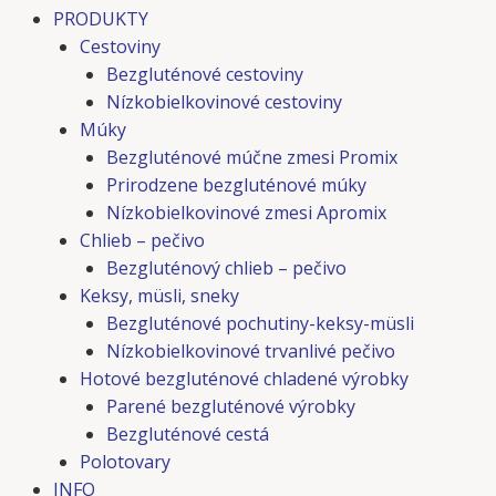
PRODUKTY
Cestoviny
Bezgluténové cestoviny
Nízkobielkovinové cestoviny
Múky
Bezgluténové múčne zmesi Promix
Prirodzene bezgluténové múky
Nízkobielkovinové zmesi Apromix
Chlieb – pečivo
Bezgluténový chlieb – pečivo
Keksy, müsli, sneky
Bezgluténové pochutiny-keksy-müsli
Nízkobielkovinové trvanlivé pečivo
Hotové bezgluténové chladené výrobky
Parené bezgluténové výrobky
Bezgluténové cestá
Polotovary
INFO