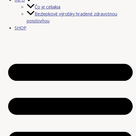
Čo je celiakia
Bezlepkové výrobky hradené zdravotnou
poisťovňou
SHOP