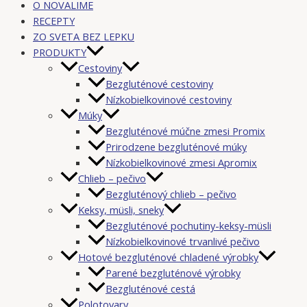
O NOVALIME
RECEPTY
ZO SVETA BEZ LEPKU
PRODUKTY
Cestoviny
Bezgluténové cestoviny
Nízkobielkovinové cestoviny
Múky
Bezgluténové múčne zmesi Promix
Prirodzene bezgluténové múky
Nízkobielkovinové zmesi Apromix
Chlieb – pečivo
Bezgluténový chlieb – pečivo
Keksy, müsli, sneky
Bezgluténové pochutiny-keksy-müsli
Nízkobielkovinové trvanlivé pečivo
Hotové bezgluténové chladené výrobky
Parené bezgluténové výrobky
Bezgluténové cestá
Polotovary