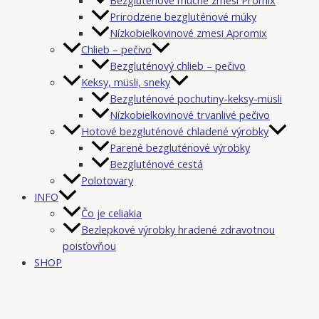
Prirodzene bezgluténové múky
Nízkobielkovinové zmesi Apromix
Chlieb – pečivo
Bezgluténový chlieb – pečivo
Keksy, müsli, sneky
Bezgluténové pochutiny-keksy-müsli
Nízkobielkovinové trvanlivé pečivo
Hotové bezgluténové chladené výrobky
Parené bezgluténové výrobky
Bezgluténové cestá
Polotovary
INFO
Čo je celiakia
Bezlepkové výrobky hradené zdravotnou
poisťovňou
SHOP