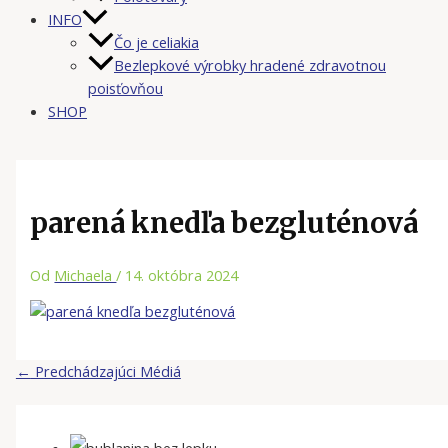
INFO
Čo je celiakia
Bezlepkové výrobky hradené zdravotnou
poisťovňou
SHOP
parená knedľa bezgluténová
Od
Michaela
/
14. októbra 2024
←
Predchádzajúci Médiá