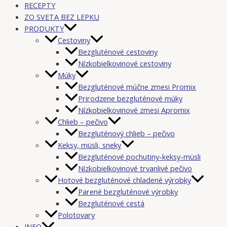
RECEPTY
ZO SVETA BEZ LEPKU
PRODUKTY
Cestoviny
Bezgluténové cestoviny
Nízkobielkovinové cestoviny
Múky
Bezgluténové múčne zmesi Promix
Prirodzene bezgluténové múky
Nízkobielkovinové zmesi Apromix
Chlieb – pečivo
Bezgluténový chlieb – pečivo
Keksy, müsli, sneky
Bezgluténové pochutiny-keksy-müsli
Nízkobielkovinové trvanlivé pečivo
Hotové bezgluténové chladené výrobky
Parené bezgluténové výrobky
Bezgluténové cestá
Polotovary
INFO