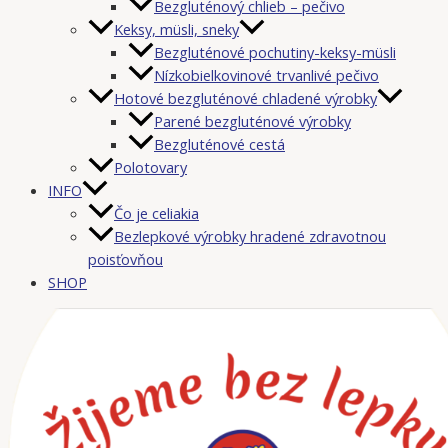
Bezgluténový chlieb – pečivo
Keksy, müsli, sneky
Bezgluténové pochutiny-keksy-müsli
Nízkobielkovinové trvanlivé pečivo
Hotové bezgluténové chladené výrobky
Parené bezgluténové výrobky
Bezgluténové cestá
Polotovary
INFO
Čo je celiakia
Bezlepkové výrobky hradené zdravotnou
poisťovňou
SHOP