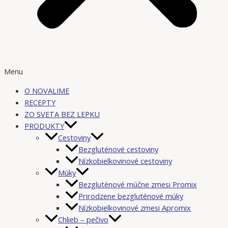
Menu
O NOVALIME
RECEPTY
ZO SVETA BEZ LEPKU
PRODUKTY
Cestoviny
Bezgluténové cestoviny
Nízkobielkovinové cestoviny
Múky
Bezgluténové múčne zmesi Promix
Prirodzene bezgluténové múky
Nízkobielkovinové zmesi Apromix
Chlieb – pečivo