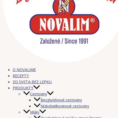
O NOVALIME
RECEPTY
ZO SVETA BEZ LEPKU
PRODUKTY
Cestoviny
Bezgluténové cestoviny
Nízkobielkovinové cestoviny
Múky
Bezgluténové múčne zmesi Promix