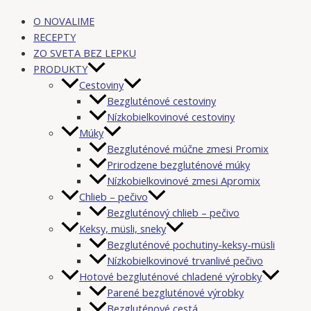
O NOVALIME
RECEPTY
ZO SVETA BEZ LEPKU
PRODUKTY
Cestoviny
Bezgluténové cestoviny
Nízkobielkovinové cestoviny
Múky
Bezgluténové múčne zmesi Promix
Prirodzene bezgluténové múky
Nízkobielkovinové zmesi Apromix
Chlieb – pečivo
Bezgluténový chlieb – pečivo
Keksy, müsli, sneky
Bezgluténové pochutiny-keksy-müsli
Nízkobielkovinové trvanlivé pečivo
Hotové bezgluténové chladené výrobky
Parené bezgluténové výrobky
Bezgluténové cestá