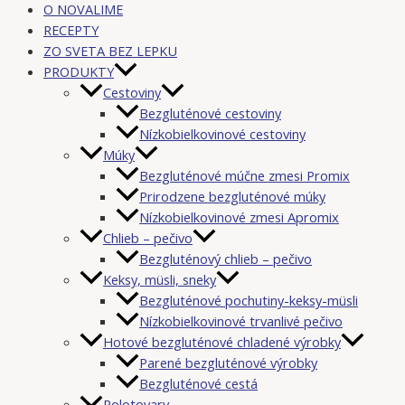
O NOVALIME
RECEPTY
ZO SVETA BEZ LEPKU
PRODUKTY
Cestoviny
Bezgluténové cestoviny
Nízkobielkovinové cestoviny
Múky
Bezgluténové múčne zmesi Promix
Prirodzene bezgluténové múky
Nízkobielkovinové zmesi Apromix
Chlieb – pečivo
Bezgluténový chlieb – pečivo
Keksy, müsli, sneky
Bezgluténové pochutiny-keksy-müsli
Nízkobielkovinové trvanlivé pečivo
Hotové bezgluténové chladené výrobky
Parené bezgluténové výrobky
Bezgluténové cestá
Polotovary