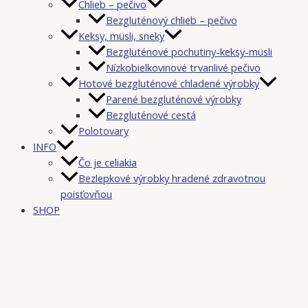
Chlieb – pečivo
Bezgluténový chlieb – pečivo
Keksy, müsli, sneky
Bezgluténové pochutiny-keksy-müsli
Nízkobielkovinové trvanlivé pečivo
Hotové bezgluténové chladené výrobky
Parené bezgluténové výrobky
Bezgluténové cestá
Polotovary
INFO
Čo je celiakia
Bezlepkové výrobky hradené zdravotnou
poisťovňou
SHOP