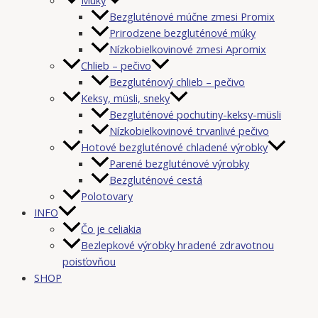
Bezgluténové múčne zmesi Promix
Prirodzene bezgluténové múky
Nízkobielkovinové zmesi Apromix
Chlieb – pečivo
Bezgluténový chlieb – pečivo
Keksy, müsli, sneky
Bezgluténové pochutiny-keksy-müsli
Nízkobielkovinové trvanlivé pečivo
Hotové bezgluténové chladené výrobky
Parené bezgluténové výrobky
Bezgluténové cestá
Polotovary
INFO
Čo je celiakia
Bezlepkové výrobky hradené zdravotnou
poisťovňou
SHOP