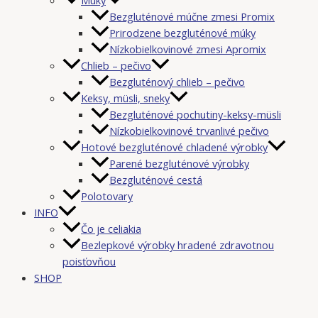
Bezgluténové múčne zmesi Promix
Prirodzene bezgluténové múky
Nízkobielkovinové zmesi Apromix
Chlieb – pečivo
Bezgluténový chlieb – pečivo
Keksy, müsli, sneky
Bezgluténové pochutiny-keksy-müsli
Nízkobielkovinové trvanlivé pečivo
Hotové bezgluténové chladené výrobky
Parené bezgluténové výrobky
Bezgluténové cestá
Polotovary
INFO
Čo je celiakia
Bezlepkové výrobky hradené zdravotnou
poisťovňou
SHOP