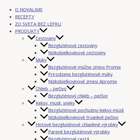
O NOVALIME
RECEPTY
ZO SVETA BEZ LEPKU
PRODUKTY
Cestoviny
Bezgluténové cestoviny
Nízkobielkovinové cestoviny
Múky
Bezgluténové múčne zmesi Promix
Prirodzene bezgluténové múky
Nízkobielkovinové zmesi Apromix
Chlieb – pečivo
Bezgluténový chlieb – pečivo
Keksy, müsli, sneky
Bezgluténové pochutiny-keksy-müsli
Nízkobielkovinové trvanlivé pečivo
Hotové bezgluténové chladené výrobky
Parené bezgluténové výrobky
Bezgluténové cestá