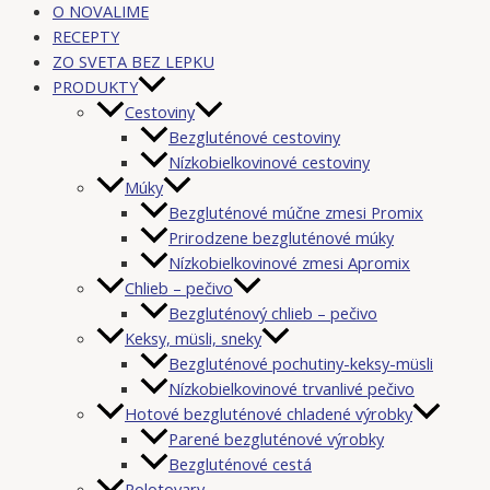
O NOVALIME
RECEPTY
ZO SVETA BEZ LEPKU
PRODUKTY
Cestoviny
Bezgluténové cestoviny
Nízkobielkovinové cestoviny
Múky
Bezgluténové múčne zmesi Promix
Prirodzene bezgluténové múky
Nízkobielkovinové zmesi Apromix
Chlieb – pečivo
Bezgluténový chlieb – pečivo
Keksy, müsli, sneky
Bezgluténové pochutiny-keksy-müsli
Nízkobielkovinové trvanlivé pečivo
Hotové bezgluténové chladené výrobky
Parené bezgluténové výrobky
Bezgluténové cestá
Polotovary