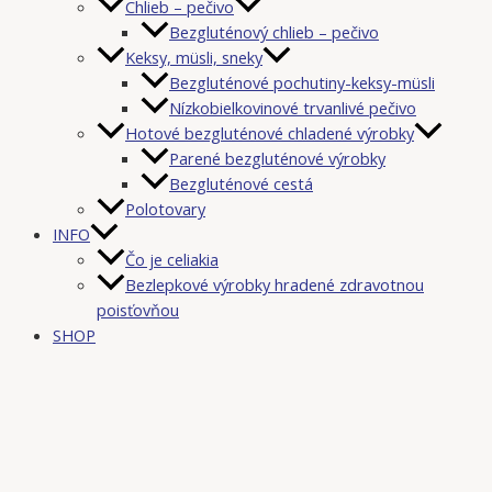
Chlieb – pečivo
Bezgluténový chlieb – pečivo
Keksy, müsli, sneky
Bezgluténové pochutiny-keksy-müsli
Nízkobielkovinové trvanlivé pečivo
Hotové bezgluténové chladené výrobky
Parené bezgluténové výrobky
Bezgluténové cestá
Polotovary
INFO
Čo je celiakia
Bezlepkové výrobky hradené zdravotnou
poisťovňou
SHOP