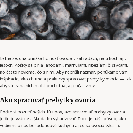
Letná sezóna prináša hojnosť ovocia v záhradách, na trhoch aj v
lesoch. Košíky sa plnia jahodami, marhuľami, ríbezľami či slivkami,
no často nevieme, čo s nimi. Aby neprišli nazmar, ponúkame vám
inšpirácie, ako chutne a prakticky spracovať prebytky ovocia — tak,
aby ste si na nich mohli pochutnať aj počas zimy.
Ako spracovať prebytky ovocia
Poďte si pozrieť našich 10 tipov, ako spracovať prebytky ovocia.
Jedlo je vzácne a škoda ho vyhadzovať. Toto je náš spôsob, ako
vedieme u nás bezodpadovú kuchyňu aj čo sa ovocia týka :-).