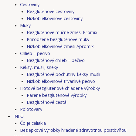
Cestoviny
Bezgluténové cestoviny
Nízkobielkovinové cestoviny
Múky
Bezgluténové múčne zmesi Promix
Prirodzene bezgluténové múky
Nízkobielkovinové zmesi Apromix
Chlieb – pečivo
Bezgluténový chlieb – pečivo
Keksy, müsli, sneky
Bezgluténové pochutiny-keksy-müsli
Nízkobielkovinové trvanlivé pečivo
Hotové bezgluténové chladené výrobky
Parené bezgluténové výrobky
Bezgluténové cestá
Polotovary
INFO
Čo je celiakia
Bezlepkové výrobky hradené zdravotnou poisťovňou