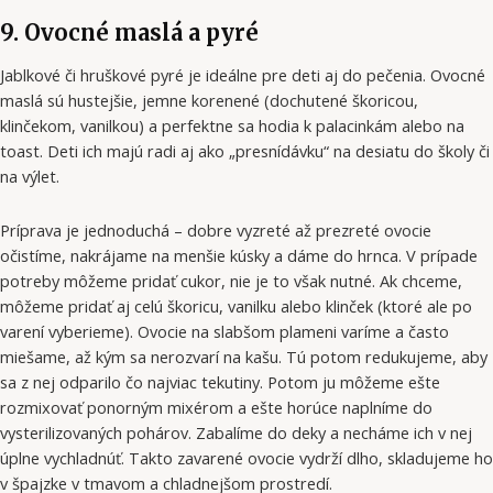
9. Ovocné maslá a pyré
Jablkové či hruškové pyré je ideálne pre deti aj do pečenia. Ovocné
maslá sú hustejšie, jemne korenené (dochutené škoricou,
klinčekom, vanilkou) a perfektne sa hodia k palacinkám alebo na
toast. Deti ich majú radi aj ako „presnídávku“ na desiatu do školy či
na výlet.
Príprava je jednoduchá – dobre vyzreté až prezreté ovocie
očistíme, nakrájame na menšie kúsky a dáme do hrnca. V prípade
potreby môžeme pridať cukor, nie je to však nutné. Ak chceme,
môžeme pridať aj celú škoricu, vanilku alebo klinček (ktoré ale po
varení vyberieme). Ovocie na slabšom plameni varíme a často
miešame, až kým sa nerozvarí na kašu. Tú potom redukujeme, aby
sa z nej odparilo čo najviac tekutiny. Potom ju môžeme ešte
rozmixovať ponorným mixérom a ešte horúce naplníme do
vysterilizovaných pohárov. Zabalíme do deky a necháme ich v nej
úplne vychladnúť. Takto zavarené ovocie vydrží dlho, skladujeme ho
v špajzke v tmavom a chladnejšom prostredí.