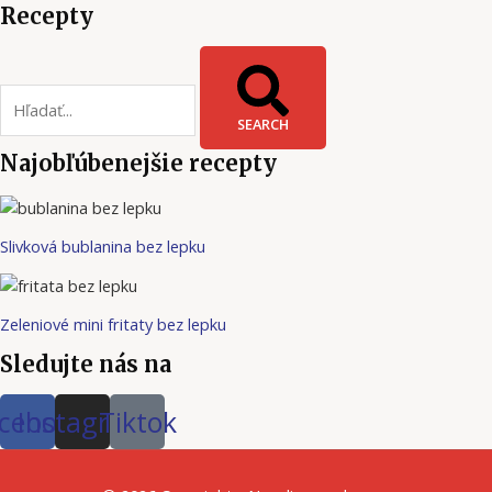
Recepty
SEARCH
Najobľúbenejšie recepty
Slivková bublanina bez lepku
Zeleniové mini fritaty bez lepku
Sledujte nás na
cebook
Instagram
Tiktok