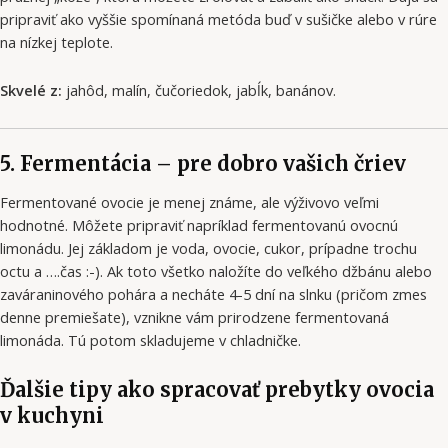
pripraviť ako vyššie spomínaná metóda buď v sušičke alebo v rúre
na nízkej teplote.
Skvelé z:
jahôd, malín, čučoriedok, jabĺk, banánov.
5. Fermentácia – pre dobro vašich čriev
Fermentované ovocie je menej známe, ale výživovo veľmi
hodnotné. Môžete pripraviť napríklad fermentovanú ovocnú
limonádu. Jej základom je voda, ovocie, cukor, prípadne trochu
octu a ….čas :-). Ak toto všetko naložíte do veľkého džbánu alebo
zaváraninového pohára a necháte 4-5 dní na slnku (pričom zmes
denne premiešate), vznikne vám prirodzene fermentovaná
limonáda. Tú potom skladujeme v chladničke.
Ďalšie tipy ako spracovať prebytky ovocia
v kuchyni