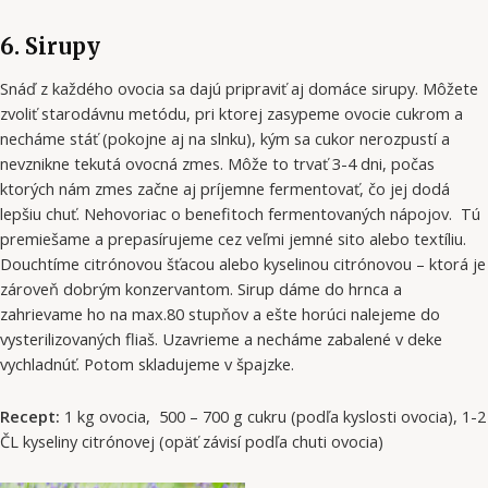
6. Sirupy
Snáď z každého ovocia sa dajú pripraviť aj domáce sirupy. Môžete
zvoliť starodávnu metódu, pri ktorej zasypeme ovocie cukrom a
necháme stáť (pokojne aj na slnku), kým sa cukor nerozpustí a
nevznikne tekutá ovocná zmes. Môže to trvať 3-4 dni, počas
ktorých nám zmes začne aj príjemne fermentovať, čo jej dodá
lepšiu chuť. Nehovoriac o benefitoch fermentovaných nápojov. Tú
premiešame a prepasírujeme cez veľmi jemné sito alebo textíliu.
Douchtíme citrónovou šťacou alebo kyselinou citrónovou – ktorá je
zároveň dobrým konzervantom. Sirup dáme do hrnca a
zahrievame ho na max.80 stupňov a ešte horúci nalejeme do
vysterilizovaných fliaš. Uzavrieme a necháme zabalené v deke
vychladnúť. Potom skladujeme v špajzke.
Recept:
1 kg ovocia, 500 – 700 g cukru (podľa kyslosti ovocia), 1-2
ČL kyseliny citrónovej (opäť závisí podľa chuti ovocia)