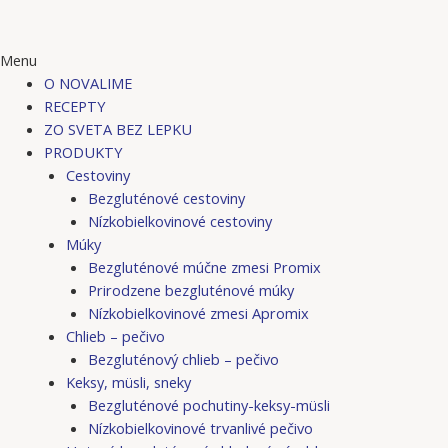
Menu
O NOVALIME
RECEPTY
ZO SVETA BEZ LEPKU
PRODUKTY
Cestoviny
Bezgluténové cestoviny
Nízkobielkovinové cestoviny
Múky
Bezgluténové múčne zmesi Promix
Prirodzene bezgluténové múky
Nízkobielkovinové zmesi Apromix
Chlieb – pečivo
Bezgluténový chlieb – pečivo
Keksy, müsli, sneky
Bezgluténové pochutiny-keksy-müsli
Nízkobielkovinové trvanlivé pečivo