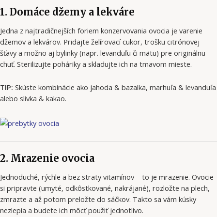
1. Domáce džemy a lekváre
Jedna z najtradičnejších foriem konzervovania ovocia je varenie
džemov a lekvárov. Pridajte želírovací cukor, trošku citrónovej
šťavy a možno aj bylinky (napr. levanduľu či mätu) pre originálnu
chuť. Sterilizujte poháriky a skladujte ich na tmavom mieste.
TIP:
Skúste kombinácie ako jahoda & bazalka, marhuľa & levanduľa
alebo slivka & kakao.
2. Mrazenie ovocia
Jednoduché, rýchle a bez straty vitamínov – to je mrazenie. Ovocie
si pripravte (umyté, odkôstkované, nakrájané), rozložte na plech,
zmrazte a až potom preložte do sáčkov. Takto sa vám kúsky
nezlepia a budete ich môcť použiť jednotlivo.