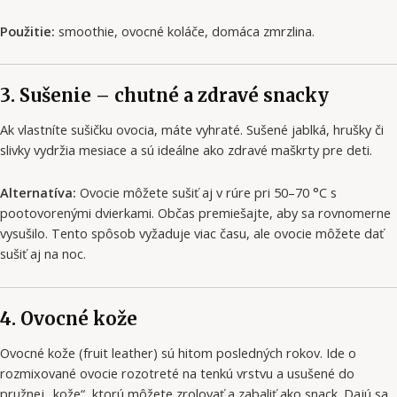
Použitie:
smoothie, ovocné koláče, domáca zmrzlina.
3. Sušenie – chutné a zdravé snacky
Ak vlastníte sušičku ovocia, máte vyhraté. Sušené jablká, hrušky či
slivky vydržia mesiace a sú ideálne ako zdravé maškrty pre deti.
Alternatíva:
Ovocie môžete sušiť aj v rúre pri 50–70 °C s
pootovorenými dvierkami. Občas premiešajte, aby sa rovnomerne
vysušilo. Tento spôsob vyžaduje viac času, ale ovocie môžete dať
sušiť aj na noc.
4. Ovocné kože
Ovocné kože (fruit leather) sú hitom posledných rokov. Ide o
rozmixované ovocie rozotreté na tenkú vrstvu a usušené do
pružnej „kože“, ktorú môžete zrolovať a zabaliť ako snack. Dajú sa