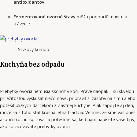
antioxidantov
.
Fermentované ovocné šťavy
môžu podporiť imunitu a
trávenie.
Slivkový kompót
Kuchyňa bez odpadu
Prebytky ovocia nemusia skončiť v koši. Práve naopak – sú skvelou
príležitosťou vyskúšať niečo nové, pripraviť si zásoby na zimu alebo
potešiť blízkych darčekom z vlastnej kuchyne. A ak zapojíte aj deti,
môže sa z toho stať krásna letná tradícia. Veríme, že sme vás dnes
aspoň trochu išpirovali a potešíme sa, keď nám napíšete vaše tipy,
ako spracovávate prebytky ovocia.