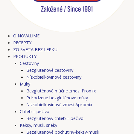
O NOVALIME
RECEPTY
ZO SVETA BEZ LEPKU
PRODUKTY
Cestoviny
Bezgluténové cestoviny
Nízkobielkovinové cestoviny
Múky
Bezgluténové múčne zmesi Promix
Prirodzene bezgluténové múky
Nízkobielkovinové zmesi Apromix
Chlieb – pečivo
Bezgluténový chlieb – pečivo
Keksy, müsli, sneky
Bezgluténové pochutiny-keksy-müsli