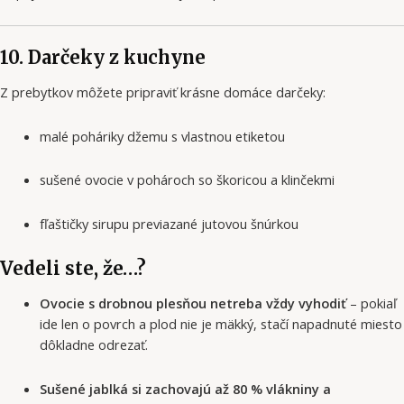
10. Darčeky z kuchyne
Z prebytkov môžete pripraviť krásne domáce darčeky:
malé poháriky džemu s vlastnou etiketou
sušené ovocie v pohároch so škoricou a klinčekmi
fľaštičky sirupu previazané jutovou šnúrkou
Vedeli ste, že…?
Ovocie s drobnou plesňou netreba vždy vyhodiť
– pokiaľ
ide len o povrch a plod nie je mäkký, stačí napadnuté miesto
dôkladne odrezať.
Sušené jablká si zachovajú až 80 % vlákniny a