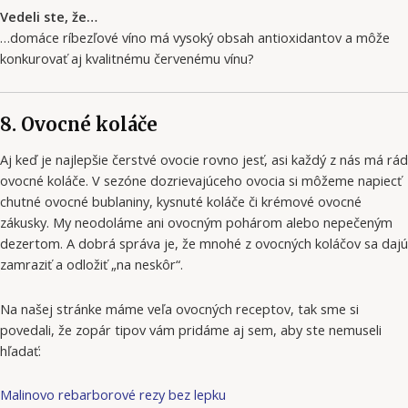
Vedeli ste, že…
…domáce ríbezľové víno má vysoký obsah antioxidantov a môže
konkurovať aj kvalitnému červenému vínu?
8. Ovocné koláče
Aj keď je najlepšie čerstvé ovocie rovno jesť, asi každý z nás má rád
ovocné koláče. V sezóne dozrievajúceho ovocia si môžeme napiecť
chutné ovocné bublaniny, kysnuté koláče či krémové ovocné
zákusky. My neodoláme ani ovocným pohárom alebo nepečeným
dezertom. A dobrá správa je, že mnohé z ovocných koláčov sa dajú
zamraziť a odložiť „na neskôr“.
Na našej stránke máme veľa ovocných receptov, tak sme si
povedali, že zopár tipov vám pridáme aj sem, aby ste nemuseli
hľadať:
Malinovo rebarborové rezy bez lepku