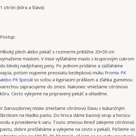
1 citrón (kôra a šťava)
Postup:
Hlboký plech alebo pekáč s rozmermi približne 20×30 cm
vymažeme maslom. V mise vyšľaháme maslo s krupicovým cukrom
do bledej nadýchanej peny. Po jednom pridáme a zašľaháme
vajcia, potom vsypeme preosiatu bezlepkovú múku
Promix PK
alebo PK špeciál
so soľou a kypriacim práškom a zľahka gumenou
varechou zapracujeme do zmesi. Nakoniec vmiešame citrónovú
kôru. Cesto vylejeme na pripravený pekáč a uhladíme.
V žiaruvzdornej miske zmiešame citrónovú šťavu s kukuričným
škrobom na hladkú pastu. Do hrnca dáme bazový sirup a horúcu
vodu a privedieme k varu. Touto zmesou ihneď zalejeme citrónovú
pastu, dobre prešľaháme a vylejeme na cesto v pekáči. Pečieme vo