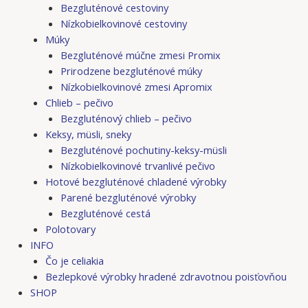
Bezgluténové cestoviny
Nízkobielkovinové cestoviny
Múky
Bezgluténové múčne zmesi Promix
Prirodzene bezgluténové múky
Nízkobielkovinové zmesi Apromix
Chlieb – pečivo
Bezgluténový chlieb – pečivo
Keksy, müsli, sneky
Bezgluténové pochutiny-keksy-müsli
Nízkobielkovinové trvanlivé pečivo
Hotové bezgluténové chladené výrobky
Parené bezgluténové výrobky
Bezgluténové cestá
Polotovary
INFO
Čo je celiakia
Bezlepkové výrobky hradené zdravotnou poisťovňou
SHOP