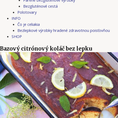
Bezgluténové cestá
Polotovary
INFO
Čo je celiakia
Bezlepkové výrobky hradené zdravotnou poisťovňou
SHOP
Bazový citrónový koláč bez lepku