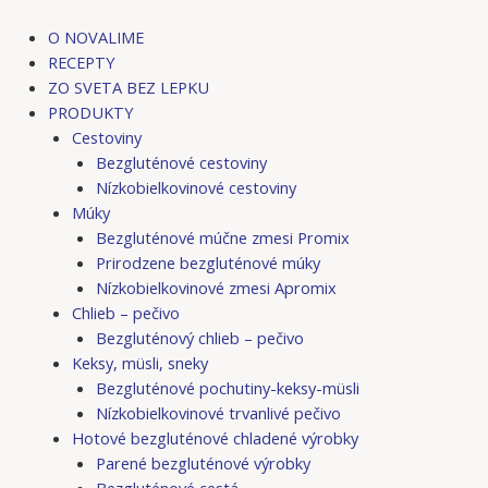
Preskočiť
na
O NOVALIME
obsah
RECEPTY
ZO SVETA BEZ LEPKU
PRODUKTY
Cestoviny
Bezgluténové cestoviny
Nízkobielkovinové cestoviny
Múky
Bezgluténové múčne zmesi Promix
Prirodzene bezgluténové múky
Nízkobielkovinové zmesi Apromix
Chlieb – pečivo
Bezgluténový chlieb – pečivo
Keksy, müsli, sneky
Bezgluténové pochutiny-keksy-müsli
Nízkobielkovinové trvanlivé pečivo
Hotové bezgluténové chladené výrobky
Parené bezgluténové výrobky