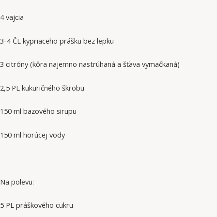
4 vajcia
3-4 ČL kypriaceho prášku bez lepku
3 citróny (kôra najemno nastrúhaná a šťava vymačkaná)
2,5 PL kukuričného škrobu
150 ml bazového sirupu
150 ml horúcej vody
Na polevu:
5 PL práškového cukru