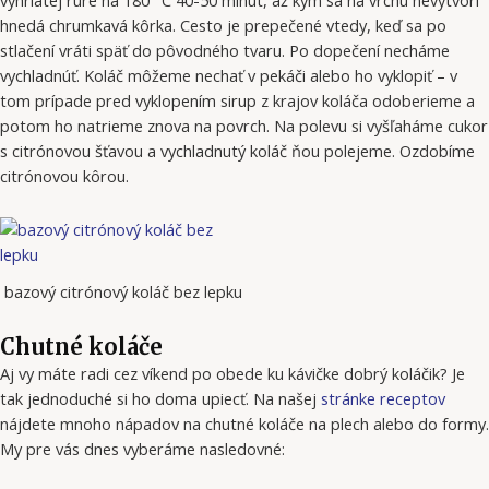
vyhriatej rúre na 180 °C 40-50 minút, až kým sa na vrchu nevytvorí
hnedá chrumkavá kôrka. Cesto je prepečené vtedy, keď sa po
stlačení vráti späť do pôvodného tvaru. Po dopečení necháme
vychladnúť. Koláč môžeme nechať v pekáči alebo ho vyklopiť – v
tom prípade pred vyklopením sirup z krajov koláča odoberieme a
potom ho natrieme znova na povrch. Na polevu si vyšľaháme cukor
s citrónovou šťavou a vychladnutý koláč ňou polejeme. Ozdobíme
citrónovou kôrou.
bazový citrónový koláč bez lepku
Chutné koláče
Aj vy máte radi cez víkend po obede ku kávičke dobrý koláčik? Je
tak jednoduché si ho doma upiecť. Na našej
stránke receptov
nájdete mnoho nápadov na chutné koláče na plech alebo do formy.
My pre vás dnes vyberáme nasledovné: