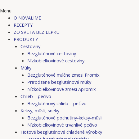
Menu
O NOVALIME
RECEPTY
ZO SVETA BEZ LEPKU
PRODUKTY
Cestoviny
Bezgluténové cestoviny
Nízkobielkovinové cestoviny
Múky
Bezgluténové múčne zmesi Promix
Prirodzene bezgluténové múky
Nízkobielkovinové zmesi Apromix
Chlieb – pečivo
Bezgluténový chlieb – pečivo
Keksy, müsli, sneky
Bezgluténové pochutiny-keksy-müsli
Nízkobielkovinové trvanlivé pečivo
Hotové bezgluténové chladené výrobky
Parené bezgluténové výrobky