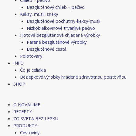
Bezgluténový chlieb – pečivo
Keksy, müsli, sneky
Bezgluténové pochutiny-keksy-müsli
Nízkobielkovinové trvanlivé pečivo
Hotové bezgluténové chladené výrobky
Parené bezgluténové výrobky
Bezgluténové cestá
Polotovary
INFO
Čo je celiakia
Bezlepkové výrobky hradené zdravotnou poisťovňou
SHOP
O NOVALIME
RECEPTY
ZO SVETA BEZ LEPKU
PRODUKTY
Cestoviny