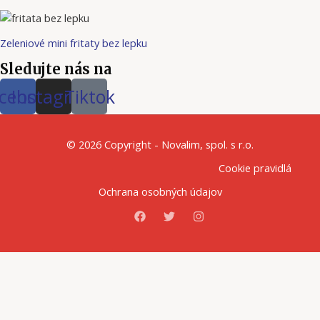
Zeleniové mini fritaty bez lepku
Sledujte nás na
cebook
Instagram
Tiktok
© 2026 Copyright - Novalim, spol. s r.o.
Cookie pravidlá
Ochrana osobných údajov