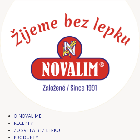
Preskočiť
Post
na
navigation
obsah
O NOVALIME
RECEPTY
ZO SVETA BEZ LEPKU
PRODUKTY