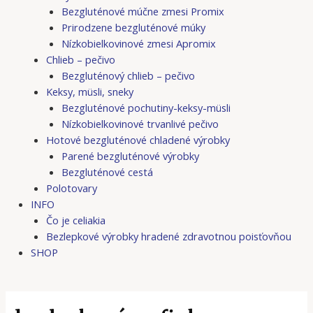
Bezgluténové múčne zmesi Promix
Prirodzene bezgluténové múky
Nízkobielkovinové zmesi Apromix
Chlieb – pečivo
Bezgluténový chlieb – pečivo
Keksy, müsli, sneky
Bezgluténové pochutiny-keksy-müsli
Nízkobielkovinové trvanlivé pečivo
Hotové bezgluténové chladené výrobky
Parené bezgluténové výrobky
Bezgluténové cestá
Polotovary
INFO
Čo je celiakia
Bezlepkové výrobky hradené zdravotnou poisťovňou
SHOP