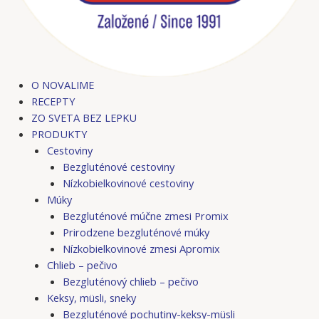
O NOVALIME
RECEPTY
ZO SVETA BEZ LEPKU
PRODUKTY
Cestoviny
Bezgluténové cestoviny
Nízkobielkovinové cestoviny
Múky
Bezgluténové múčne zmesi Promix
Prirodzene bezgluténové múky
Nízkobielkovinové zmesi Apromix
Chlieb – pečivo
Bezgluténový chlieb – pečivo
Keksy, müsli, sneky
Bezgluténové pochutiny-keksy-müsli