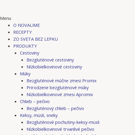
Menu
O NOVALIME
RECEPTY
ZO SVETA BEZ LEPKU
PRODUKTY
Cestoviny
Bezgluténové cestoviny
Nízkobielkovinové cestoviny
Múky
Bezgluténové múčne zmesi Promix
Prirodzene bezgluténové múky
Nízkobielkovinové zmesi Apromix
Chlieb – pečivo
Bezgluténový chlieb – pečivo
Keksy, müsli, sneky
Bezgluténové pochutiny-keksy-müsli
Nízkobielkovinové trvanlivé pečivo