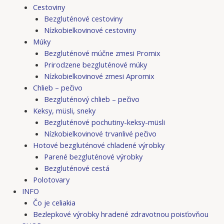
Cestoviny
Bezgluténové cestoviny
Nízkobielkovinové cestoviny
Múky
Bezgluténové múčne zmesi Promix
Prirodzene bezgluténové múky
Nízkobielkovinové zmesi Apromix
Chlieb – pečivo
Bezgluténový chlieb – pečivo
Keksy, müsli, sneky
Bezgluténové pochutiny-keksy-müsli
Nízkobielkovinové trvanlivé pečivo
Hotové bezgluténové chladené výrobky
Parené bezgluténové výrobky
Bezgluténové cestá
Polotovary
INFO
Čo je celiakia
Bezlepkové výrobky hradené zdravotnou poisťovňou