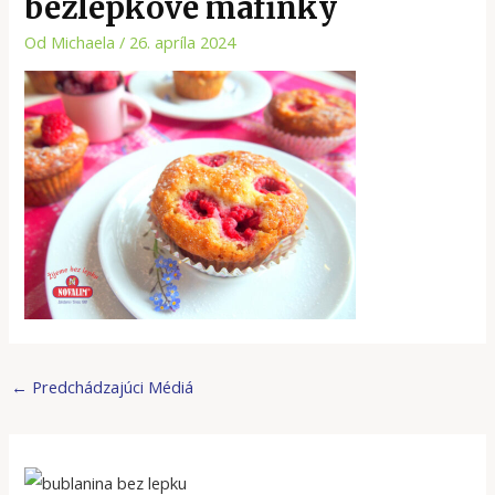
bezlepkové mafinky
Od
Michaela
/
26. apríla 2024
←
Predchádzajúci Médiá