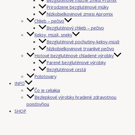
Prirodzene bezgluténové múky
Nízkobielkovinové zmesi Apromix
Chlieb – pečivo
Bezgluténový chlieb – pečivo
Keksy, müsli, sneky
Bezgluténové pochutiny-keksy-müsli
Nízkobielkovinové trvanlivé pečivo
Hotové bezgluténové chladené výrobky
Parené bezgluténové výrobky
Bezgluténové cestá
Polotovary
INFO
Čo je celiakia
Bezlepkové výrobky hradené zdravotnou
poisťovňou
SHOP