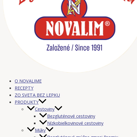
O NOVALIME
RECEPTY
ZO SVETA BEZ LEPKU
PRODUKTY
Cestoviny
Bezgluténové cestoviny
Nízkobielkovinové cestoviny
Múky
Bezgluténové múčne zmesi Promix