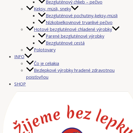
Bezgluténový chlieb – pečivo
Keksy, müsli, sneky
Bezgluténové pochutiny-keksy-müsli
Nízkobielkovinové trvanlivé pečivo
Hotové bezgluténové chladené výrobky
Parené bezgluténové výrobky
Bezgluténové cestá
Polotovary
INFO
Čo je celiakia
Bezlepkové výrobky hradené zdravotnou
poisťovňou
SHOP