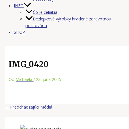
INFO
Čo je celiakia
Bezlepkové výrobky hradené zdravotnou
poisťovňou
SHOP
IMG_0420
Od
Michaela
/
23. júna 2025
←
Predchádzajúci Médiá