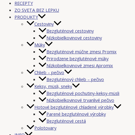
RECEPTY
ZO SVETA BEZ LEPKU
PRODUKTY
Cestoviny
Bezgluténové cestoviny
Nízkobielkovinové cestoviny
Múky
Bezgluténové múčne zmesi Promix
Prirodzene bezgluténové múky
Nízkobielkovinové zmesi Apromix
Chlieb – pečivo
Bezgluténový chlieb – pečivo
Keksy, müsli, sneky
Bezgluténové pochutiny-keksy-müsli
Nízkobielkovinové trvanlivé pečivo
Hotové bezgluténové chladené výrobky
Parené bezgluténové výrobky
Bezgluténové cestá
Polotovary
INFO