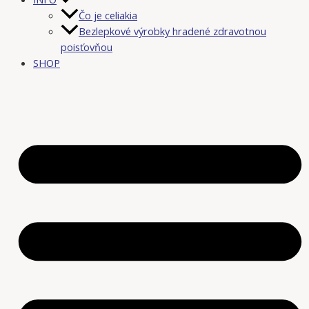
Čo je celiakia
Bezlepkové výrobky hradené zdravotnou
poisťovňou
SHOP