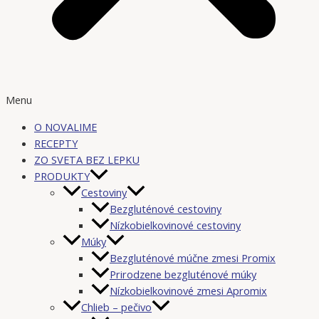
Menu
O NOVALIME
RECEPTY
ZO SVETA BEZ LEPKU
PRODUKTY
Cestoviny
Bezgluténové cestoviny
Nízkobielkovinové cestoviny
Múky
Bezgluténové múčne zmesi Promix
Prirodzene bezgluténové múky
Nízkobielkovinové zmesi Apromix
Chlieb – pečivo