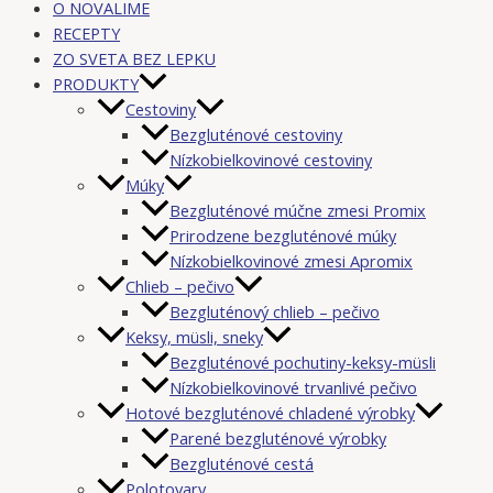
O NOVALIME
RECEPTY
ZO SVETA BEZ LEPKU
PRODUKTY
Cestoviny
Bezgluténové cestoviny
Nízkobielkovinové cestoviny
Múky
Bezgluténové múčne zmesi Promix
Prirodzene bezgluténové múky
Nízkobielkovinové zmesi Apromix
Chlieb – pečivo
Bezgluténový chlieb – pečivo
Keksy, müsli, sneky
Bezgluténové pochutiny-keksy-müsli
Nízkobielkovinové trvanlivé pečivo
Hotové bezgluténové chladené výrobky
Parené bezgluténové výrobky
Bezgluténové cestá
Polotovary