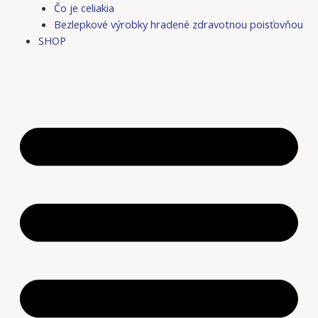
Čo je celiakia
Bezlepkové výrobky hradené zdravotnou poisťovňou
SHOP