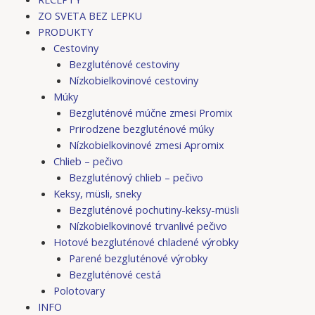
ZO SVETA BEZ LEPKU
PRODUKTY
Cestoviny
Bezgluténové cestoviny
Nízkobielkovinové cestoviny
Múky
Bezgluténové múčne zmesi Promix
Prirodzene bezgluténové múky
Nízkobielkovinové zmesi Apromix
Chlieb – pečivo
Bezgluténový chlieb – pečivo
Keksy, müsli, sneky
Bezgluténové pochutiny-keksy-müsli
Nízkobielkovinové trvanlivé pečivo
Hotové bezgluténové chladené výrobky
Parené bezgluténové výrobky
Bezgluténové cestá
Polotovary
INFO