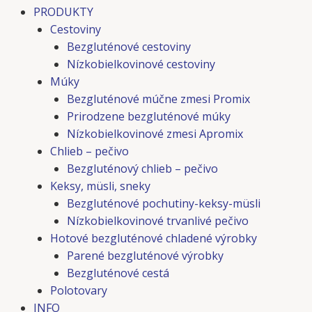
PRODUKTY
Cestoviny
Bezgluténové cestoviny
Nízkobielkovinové cestoviny
Múky
Bezgluténové múčne zmesi Promix
Prirodzene bezgluténové múky
Nízkobielkovinové zmesi Apromix
Chlieb – pečivo
Bezgluténový chlieb – pečivo
Keksy, müsli, sneky
Bezgluténové pochutiny-keksy-müsli
Nízkobielkovinové trvanlivé pečivo
Hotové bezgluténové chladené výrobky
Parené bezgluténové výrobky
Bezgluténové cestá
Polotovary
INFO