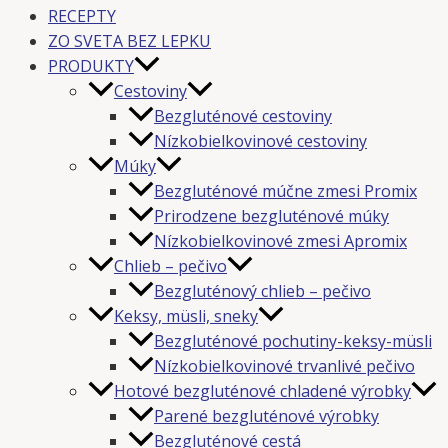
RECEPTY
ZO SVETA BEZ LEPKU
PRODUKTY
Cestoviny
Bezgluténové cestoviny
Nízkobielkovinové cestoviny
Múky
Bezgluténové múčne zmesi Promix
Prirodzene bezgluténové múky
Nízkobielkovinové zmesi Apromix
Chlieb – pečivo
Bezgluténový chlieb – pečivo
Keksy, müsli, sneky
Bezgluténové pochutiny-keksy-müsli
Nízkobielkovinové trvanlivé pečivo
Hotové bezgluténové chladené výrobky
Parené bezgluténové výrobky
Bezgluténové cestá