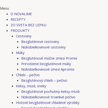
Menu
O NOVALIME
RECEPTY
ZO SVETA BEZ LEPKU
PRODUKTY
Cestoviny
Bezgluténové cestoviny
Nízkobielkovinové cestoviny
Múky
Bezgluténové múčne zmesi Promix
Prirodzene bezgluténové múky
Nízkobielkovinové zmesi Apromix
Chlieb – pečivo
Bezgluténový chlieb – pečivo
Keksy, müsli, sneky
Bezgluténové pochutiny-keksy-müsli
Nízkobielkovinové trvanlivé pečivo
Hotové bezgluténové chladené výrobky
Parené bezgluténové výrobky