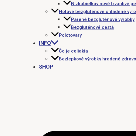
Nízkobielkovinové trvanlivé pe
Hotové bezgluténové chladené výr
Parené bezgluténové výrobky
Bezgluténové cestá
Polotovary
INFO
Čo je celiakia
Bezlepkové výrobky hradené zdravo
SHOP