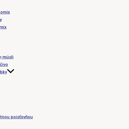
romix
y
omix
y-müsli
čivo
obky
tnou poisťovňou