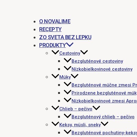
O NOVALIME
RECEPTY
ZO SVETA BEZ LEPKU
PRODUKTY
Cestoviny
Bezgluténové cestoviny
Nízkobielkovinové cestoviny
Múky
Bezgluténové múčne zmesi P
Prirodzene bezgluténové múk
Nízkobielkovinové zmesi Apr
Chlieb – pečivo
Bezgluténový chlieb – pečivo
Keksy, müsli, sneky
Bezgluténové pochutiny-keks