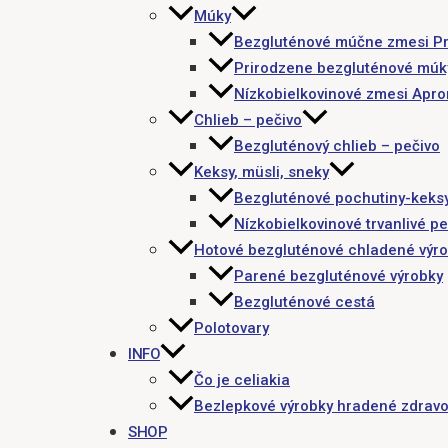
Múky
Bezgluténové múčne zmesi P
Prirodzene bezgluténové múk
Nízkobielkovinové zmesi Apr
Chlieb – pečivo
Bezgluténový chlieb – pečivo
Keksy, müsli, sneky
Bezgluténové pochutiny-keks
Nízkobielkovinové trvanlivé pe
Hotové bezgluténové chladené výr
Parené bezgluténové výrobky
Bezgluténové cestá
Polotovary
INFO
Čo je celiakia
Bezlepkové výrobky hradené zdravo
SHOP