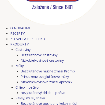
O NOVALIME
RECEPTY
ZO SVETA BEZ LEPKU
PRODUKTY
Cestoviny
Bezgluténové cestoviny
Nízkobielkovinové cestoviny
Múky
Bezgluténové múčne zmesi Promix
Prirodzene bezgluténové múky
Nízkobielkovinové zmesi Apromix
Chlieb – pečivo
Bezgluténový chlieb – pečivo
Keksy, müsli, sneky
Bezgluténové pochutiny-keksy-müsli