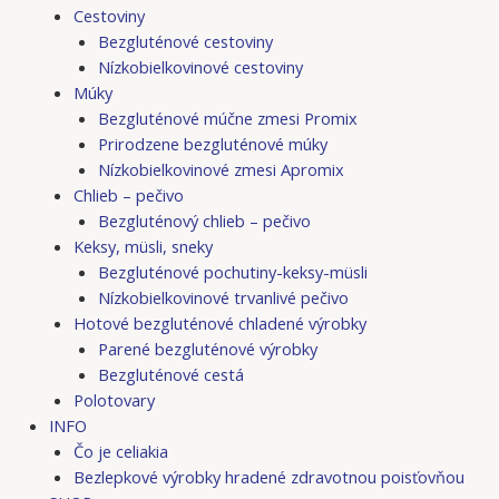
Cestoviny
Bezgluténové cestoviny
Nízkobielkovinové cestoviny
Múky
Bezgluténové múčne zmesi Promix
Prirodzene bezgluténové múky
Nízkobielkovinové zmesi Apromix
Chlieb – pečivo
Bezgluténový chlieb – pečivo
Keksy, müsli, sneky
Bezgluténové pochutiny-keksy-müsli
Nízkobielkovinové trvanlivé pečivo
Hotové bezgluténové chladené výrobky
Parené bezgluténové výrobky
Bezgluténové cestá
Polotovary
INFO
Čo je celiakia
Bezlepkové výrobky hradené zdravotnou poisťovňou