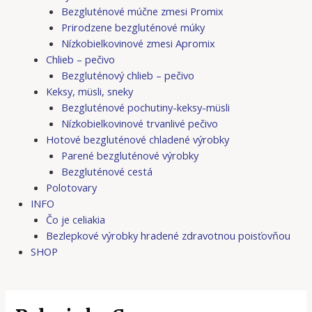
Bezgluténové múčne zmesi Promix
Prirodzene bezgluténové múky
Nízkobielkovinové zmesi Apromix
Chlieb – pečivo
Bezgluténový chlieb – pečivo
Keksy, müsli, sneky
Bezgluténové pochutiny-keksy-müsli
Nízkobielkovinové trvanlivé pečivo
Hotové bezgluténové chladené výrobky
Parené bezgluténové výrobky
Bezgluténové cestá
Polotovary
INFO
Čo je celiakia
Bezlepkové výrobky hradené zdravotnou poisťovňou
SHOP