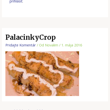
prihlásiť
.
PalacinkyCrop
Pridajte Komentár
/ Od
Novalim
/
1. mája 2016