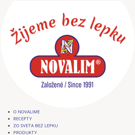
Preskočiť
Post
Post
na
navigation
navigation
obsah
O NOVALIME
RECEPTY
ZO SVETA BEZ LEPKU
PRODUKTY