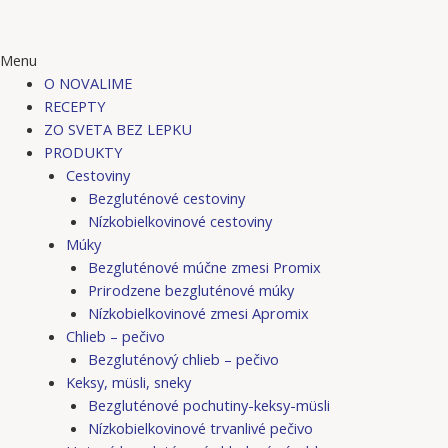
Menu
O NOVALIME
RECEPTY
ZO SVETA BEZ LEPKU
PRODUKTY
Cestoviny
Bezgluténové cestoviny
Nízkobielkovinové cestoviny
Múky
Bezgluténové múčne zmesi Promix
Prirodzene bezgluténové múky
Nízkobielkovinové zmesi Apromix
Chlieb – pečivo
Bezgluténový chlieb – pečivo
Keksy, müsli, sneky
Bezgluténové pochutiny-keksy-müsli
Nízkobielkovinové trvanlivé pečivo