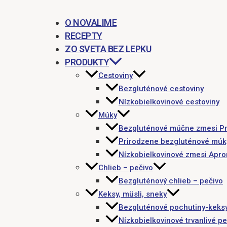
O NOVALIME
RECEPTY
ZO SVETA BEZ LEPKU
PRODUKTY
Cestoviny
Bezgluténové cestoviny
Nízkobielkovinové cestoviny
Múky
Bezgluténové múčne zmesi P
Prirodzene bezgluténové múk
Nízkobielkovinové zmesi Apr
Chlieb – pečivo
Bezgluténový chlieb – pečivo
Keksy, müsli, sneky
Bezgluténové pochutiny-keks
Nízkobielkovinové trvanlivé pe