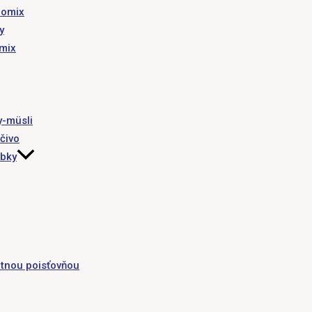
romix
y
omix
y-müsli
čivo
obky
tnou poisťovňou