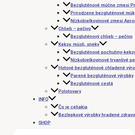
Bezgluténové múčne zmesi P
Prirodzene bezgluténové múk
Nízkobielkovinové zmesi Apr
Chlieb – pečivo
Bezgluténový chlieb – pečivo
Keksy, müsli, sneky
Bezgluténové pochutiny-keks
Nízkobielkovinové trvanlivé pe
Hotové bezgluténové chladené výr
Parené bezgluténové výrobky
Bezgluténové cestá
Polotovary
INFO
Čo je celiakia
Bezlepkové výrobky hradené zdravo
SHOP