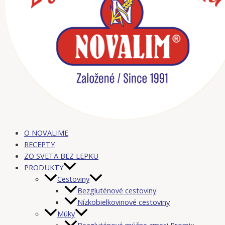
O NOVALIME
RECEPTY
ZO SVETA BEZ LEPKU
PRODUKTY
Cestoviny
Bezgluténové cestoviny
Nízkobielkovinové cestoviny
Múky
Bezgluténové múčne zmesi Promix