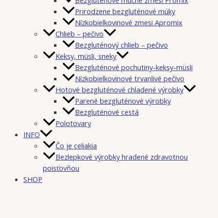
Prirodzene bezgluténové múky
Nízkobielkovinové zmesi Apromix
Chlieb – pečivo
Bezgluténový chlieb – pečivo
Keksy, müsli, sneky
Bezgluténové pochutiny-keksy-müsli
Nízkobielkovinové trvanlivé pečivo
Hotové bezgluténové chladené výrobky
Parené bezgluténové výrobky
Bezgluténové cestá
Polotovary
INFO
Čo je celiakia
Bezlepkové výrobky hradené zdravotnou
poisťovňou
SHOP