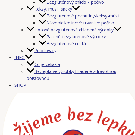
Bezgluténový chlieb – pečivo
Keksy, müsli, sneky
Bezgluténové pochutiny-keksy-müsli
Nízkobielkovinové trvanlivé pečivo
Hotové bezgluténové chladené výrobky
Parené bezgluténové výrobky
Bezgluténové cestá
Polotovary
INFO
Čo je celiakia
Bezlepkové výrobky hradené zdravotnou
poisťovňou
SHOP