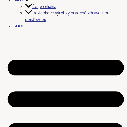
Čo je celiakia
Bezlepkové výrobky hradené zdravotnou
poisťovňou
SHOP