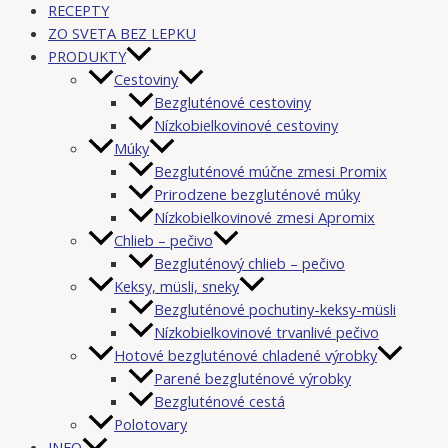
RECEPTY
ZO SVETA BEZ LEPKU
PRODUKTY
Cestoviny
Bezgluténové cestoviny
Nízkobielkovinové cestoviny
Múky
Bezgluténové múčne zmesi Promix
Prirodzene bezgluténové múky
Nízkobielkovinové zmesi Apromix
Chlieb – pečivo
Bezgluténový chlieb – pečivo
Keksy, müsli, sneky
Bezgluténové pochutiny-keksy-müsli
Nízkobielkovinové trvanlivé pečivo
Hotové bezgluténové chladené výrobky
Parené bezgluténové výrobky
Bezgluténové cestá
Polotovary
INFO