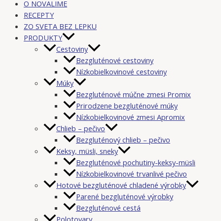
O NOVALIME
RECEPTY
ZO SVETA BEZ LEPKU
PRODUKTY
Cestoviny
Bezgluténové cestoviny
Nízkobielkovinové cestoviny
Múky
Bezgluténové múčne zmesi Promix
Prirodzene bezgluténové múky
Nízkobielkovinové zmesi Apromix
Chlieb – pečivo
Bezgluténový chlieb – pečivo
Keksy, müsli, sneky
Bezgluténové pochutiny-keksy-müsli
Nízkobielkovinové trvanlivé pečivo
Hotové bezgluténové chladené výrobky
Parené bezgluténové výrobky
Bezgluténové cestá
Polotovary