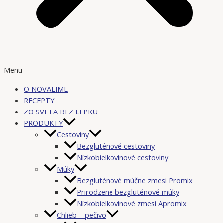
Menu
O NOVALIME
RECEPTY
ZO SVETA BEZ LEPKU
PRODUKTY
Cestoviny
Bezgluténové cestoviny
Nízkobielkovinové cestoviny
Múky
Bezgluténové múčne zmesi Promix
Prirodzene bezgluténové múky
Nízkobielkovinové zmesi Apromix
Chlieb – pečivo