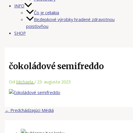
INFO
Čo je celiakia
Bezlepkové výrobky hradené zdravotnou
poisťovňou
SHOP
čokoládové semifreddo
Od
Michaela
/
23. augusta 2023
←
Predchádzajúci Médiá