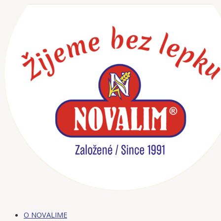
Preskočiť
na
obsah
O NOVALIME