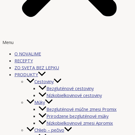
Menu
O NOVALIME
RECEPTY
ZO SVETA BEZ LEPKU
PRODUKTY
Cestoviny
Bezgluténové cestoviny
Nízkobielkovinové cestoviny
Múky
Bezgluténové múčne zmesi Promix
Prirodzene bezgluténové múky
Nízkobielkovinové zmesi Apromix
Chlieb – pečivo