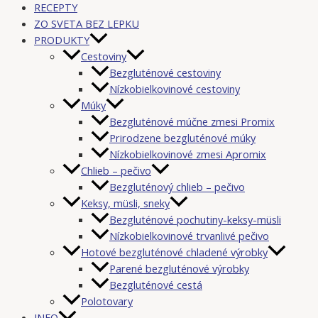
RECEPTY
ZO SVETA BEZ LEPKU
PRODUKTY
Cestoviny
Bezgluténové cestoviny
Nízkobielkovinové cestoviny
Múky
Bezgluténové múčne zmesi Promix
Prirodzene bezgluténové múky
Nízkobielkovinové zmesi Apromix
Chlieb – pečivo
Bezgluténový chlieb – pečivo
Keksy, müsli, sneky
Bezgluténové pochutiny-keksy-müsli
Nízkobielkovinové trvanlivé pečivo
Hotové bezgluténové chladené výrobky
Parené bezgluténové výrobky
Bezgluténové cestá
Polotovary
INFO