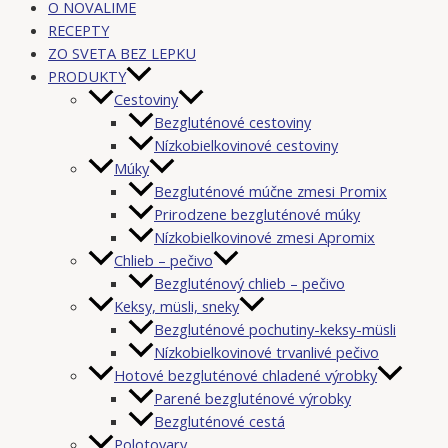
O NOVALIME
RECEPTY
ZO SVETA BEZ LEPKU
PRODUKTY
Cestoviny
Bezgluténové cestoviny
Nízkobielkovinové cestoviny
Múky
Bezgluténové múčne zmesi Promix
Prirodzene bezgluténové múky
Nízkobielkovinové zmesi Apromix
Chlieb – pečivo
Bezgluténový chlieb – pečivo
Keksy, müsli, sneky
Bezgluténové pochutiny-keksy-müsli
Nízkobielkovinové trvanlivé pečivo
Hotové bezgluténové chladené výrobky
Parené bezgluténové výrobky
Bezgluténové cestá
Polotovary