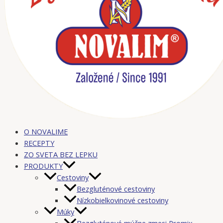
O NOVALIME
RECEPTY
ZO SVETA BEZ LEPKU
PRODUKTY
Cestoviny
Bezgluténové cestoviny
Nízkobielkovinové cestoviny
Múky
Bezgluténové múčne zmesi Promix