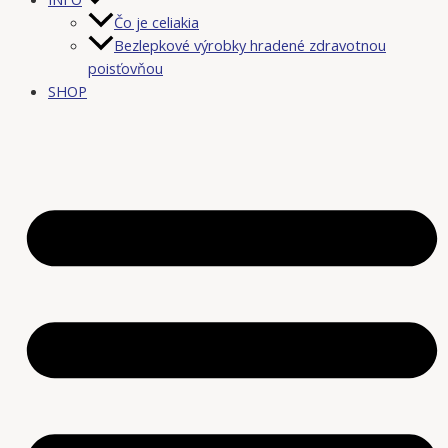
Čo je celiakia
Bezlepkové výrobky hradené zdravotnou
poisťovňou
SHOP