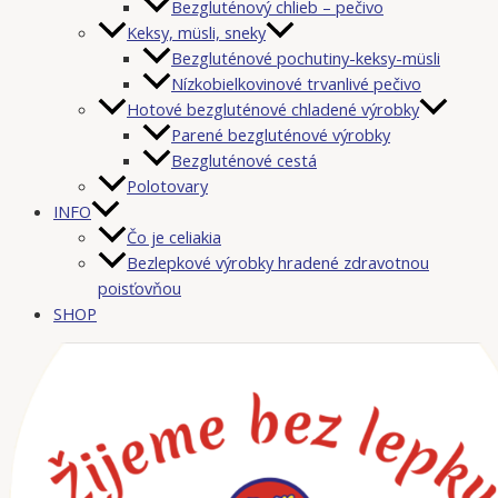
Bezgluténový chlieb – pečivo
Keksy, müsli, sneky
Bezgluténové pochutiny-keksy-müsli
Nízkobielkovinové trvanlivé pečivo
Hotové bezgluténové chladené výrobky
Parené bezgluténové výrobky
Bezgluténové cestá
Polotovary
INFO
Čo je celiakia
Bezlepkové výrobky hradené zdravotnou
poisťovňou
SHOP