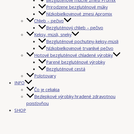
Prirodzene bezgluténové múky
Nízkobielkovinové zmesi Apromix
Chlieb – pečivo
Bezgluténový chlieb – pečivo
Keksy, müsli, sneky
Bezgluténové pochutiny-keksy-müsli
Nízkobielkovinové trvanlivé pečivo
Hotové bezgluténové chladené výrobky
Parené bezgluténové výrobky
Bezgluténové cestá
Polotovary
INFO
Čo je celiakia
Bezlepkové výrobky hradené zdravotnou
poisťovňou
SHOP