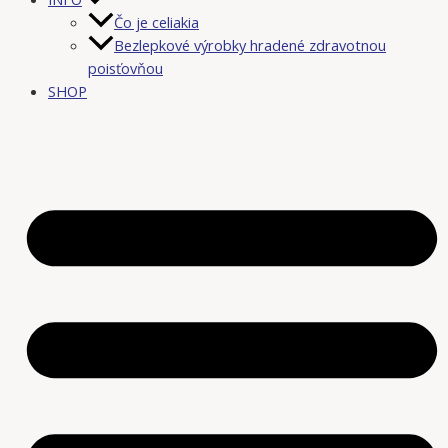
Čo je celiakia
Bezlepkové výrobky hradené zdravotnou
poisťovňou
SHOP