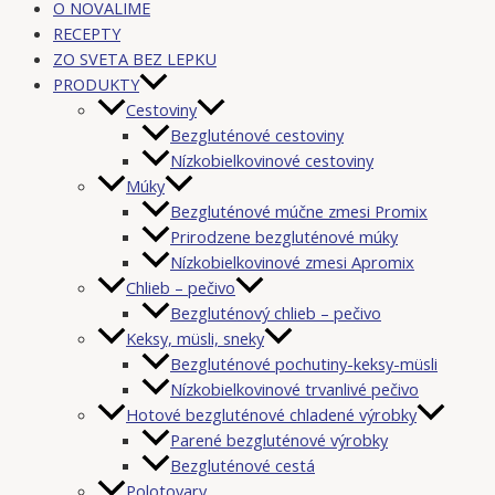
O NOVALIME
RECEPTY
ZO SVETA BEZ LEPKU
PRODUKTY
Cestoviny
Bezgluténové cestoviny
Nízkobielkovinové cestoviny
Múky
Bezgluténové múčne zmesi Promix
Prirodzene bezgluténové múky
Nízkobielkovinové zmesi Apromix
Chlieb – pečivo
Bezgluténový chlieb – pečivo
Keksy, müsli, sneky
Bezgluténové pochutiny-keksy-müsli
Nízkobielkovinové trvanlivé pečivo
Hotové bezgluténové chladené výrobky
Parené bezgluténové výrobky
Bezgluténové cestá
Polotovary