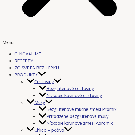
Menu
O NOVALIME
RECEPTY
ZO SVETA BEZ LEPKU
PRODUKTY
Cestoviny
Bezgluténové cestoviny
Nízkobielkovinové cestoviny
Múky
Bezgluténové múčne zmesi Promix
Prirodzene bezgluténové múky
Nízkobielkovinové zmesi Apromix
Chlieb – pečivo