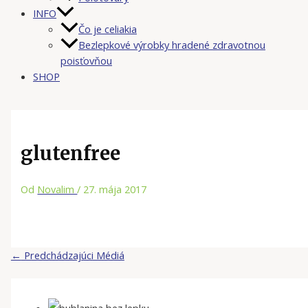
INFO
Čo je celiakia
Bezlepkové výrobky hradené zdravotnou
poisťovňou
SHOP
glutenfree
Od
Novalim
/
27. mája 2017
←
Predchádzajúci Médiá