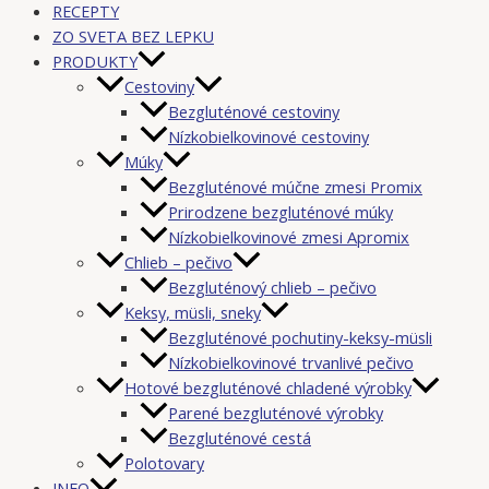
RECEPTY
ZO SVETA BEZ LEPKU
PRODUKTY
Cestoviny
Bezgluténové cestoviny
Nízkobielkovinové cestoviny
Múky
Bezgluténové múčne zmesi Promix
Prirodzene bezgluténové múky
Nízkobielkovinové zmesi Apromix
Chlieb – pečivo
Bezgluténový chlieb – pečivo
Keksy, müsli, sneky
Bezgluténové pochutiny-keksy-müsli
Nízkobielkovinové trvanlivé pečivo
Hotové bezgluténové chladené výrobky
Parené bezgluténové výrobky
Bezgluténové cestá
Polotovary
INFO