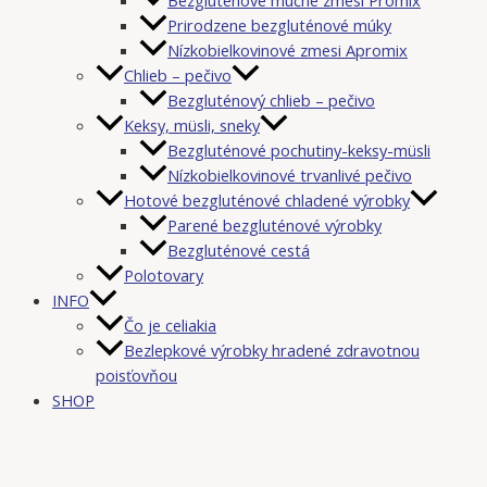
Prirodzene bezgluténové múky
Nízkobielkovinové zmesi Apromix
Chlieb – pečivo
Bezgluténový chlieb – pečivo
Keksy, müsli, sneky
Bezgluténové pochutiny-keksy-müsli
Nízkobielkovinové trvanlivé pečivo
Hotové bezgluténové chladené výrobky
Parené bezgluténové výrobky
Bezgluténové cestá
Polotovary
INFO
Čo je celiakia
Bezlepkové výrobky hradené zdravotnou
poisťovňou
SHOP