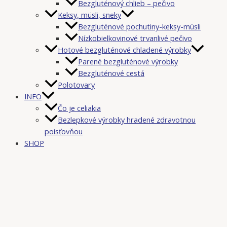
Bezgluténový chlieb – pečivo
Keksy, müsli, sneky
Bezgluténové pochutiny-keksy-müsli
Nízkobielkovinové trvanlivé pečivo
Hotové bezgluténové chladené výrobky
Parené bezgluténové výrobky
Bezgluténové cestá
Polotovary
INFO
Čo je celiakia
Bezlepkové výrobky hradené zdravotnou
poisťovňou
SHOP