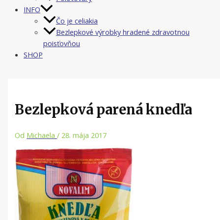
INFO
Čo je celiakia
Bezlepkové výrobky hradené zdravotnou
poisťovňou
SHOP
Bezlepková parená knedľa
Od
Michaela
/
28. mája 2017