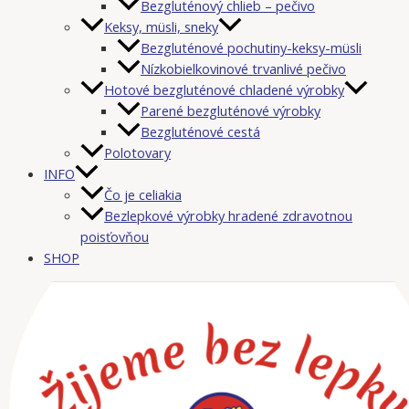
Bezgluténový chlieb – pečivo
Keksy, müsli, sneky
Bezgluténové pochutiny-keksy-müsli
Nízkobielkovinové trvanlivé pečivo
Hotové bezgluténové chladené výrobky
Parené bezgluténové výrobky
Bezgluténové cestá
Polotovary
INFO
Čo je celiakia
Bezlepkové výrobky hradené zdravotnou
poisťovňou
SHOP