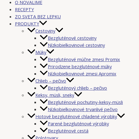
O NOVALIME
RECEPTY
ZO SVETA BEZ LEPKU
PRODUKTY
Cestoviny
Bezgluténové cestoviny
Nízkobielkovinové cestoviny
Múky
Bezgluténové múčne zmesi Promix
Prirodzene bezgluténové múky
Nízkobielkovinové zmesi Apromix
Chlieb – pečivo
Bezgluténový chlieb – pečivo
Keksy, müsli, sneky
Bezgluténové pochutiny-keksy-müsli
Nízkobielkovinové trvanlivé pečivo
Hotové bezgluténové chladené výrobky
Parené bezgluténové výrobky
Bezgluténové cestá
Polotovary