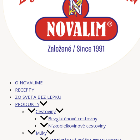
O NOVALIME
RECEPTY
ZO SVETA BEZ LEPKU
PRODUKTY
Cestoviny
Bezgluténové cestoviny
Nízkobielkovinové cestoviny
Múky
Bezgluténové múčne zmesi Promix