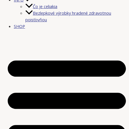
Čo je celiakia
Bezlepkové výrobky hradené zdravotnou
poisťovňou
SHOP