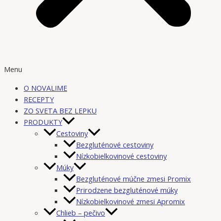
Menu
O NOVALIME
RECEPTY
ZO SVETA BEZ LEPKU
PRODUKTY
Cestoviny
Bezgluténové cestoviny
Nízkobielkovinové cestoviny
Múky
Bezgluténové múčne zmesi Promix
Prirodzene bezgluténové múky
Nízkobielkovinové zmesi Apromix
Chlieb – pečivo