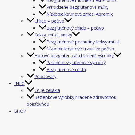
Prirodzene bezgluténové múky
Nízkobielkovinové zmesi Apromix
Chlieb – pečivo
Bezgluténový chlieb – pečivo
Keksy, müsli, sneky
Bezgluténové pochutiny-keksy-müsli
Nízkobielkovinové trvanlivé pečivo
Hotové bezgluténové chladené výrobky
Parené bezgluténové výrobky
Bezgluténové cestá
Polotovary
INFO
Čo je celiakia
Bezlepkové výrobky hradené zdravotnou
poisťovňou
SHOP