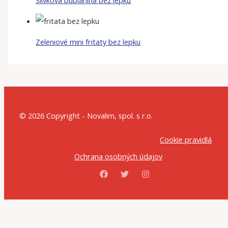
Slivková bublanina bez lepku
Zeleniové mini fritaty bez lepku
© 2026 Copyright - Novalim, spol. s r.o.
Cookie pravidlá
Ochrana osobných údajov