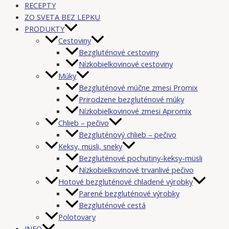
RECEPTY
ZO SVETA BEZ LEPKU
PRODUKTY
Cestoviny
Bezgluténové cestoviny
Nízkobielkovinové cestoviny
Múky
Bezgluténové múčne zmesi Promix
Prirodzene bezgluténové múky
Nízkobielkovinové zmesi Apromix
Chlieb – pečivo
Bezgluténový chlieb – pečivo
Keksy, müsli, sneky
Bezgluténové pochutiny-keksy-müsli
Nízkobielkovinové trvanlivé pečivo
Hotové bezgluténové chladené výrobky
Parené bezgluténové výrobky
Bezgluténové cestá
Polotovary
INFO