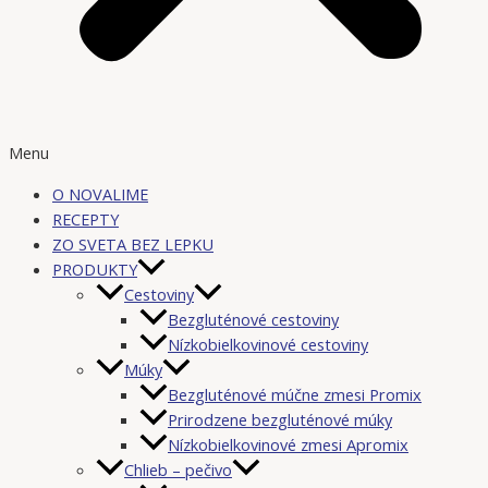
Menu
O NOVALIME
RECEPTY
ZO SVETA BEZ LEPKU
PRODUKTY
Cestoviny
Bezgluténové cestoviny
Nízkobielkovinové cestoviny
Múky
Bezgluténové múčne zmesi Promix
Prirodzene bezgluténové múky
Nízkobielkovinové zmesi Apromix
Chlieb – pečivo