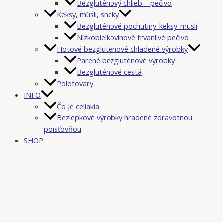
Bezgluténový chlieb – pečivo
Keksy, müsli, sneky
Bezgluténové pochutiny-keksy-müsli
Nízkobielkovinové trvanlivé pečivo
Hotové bezgluténové chladené výrobky
Parené bezgluténové výrobky
Bezgluténové cestá
Polotovary
INFO
Čo je celiakia
Bezlepkové výrobky hradené zdravotnou
poisťovňou
SHOP