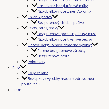
Prirodzene bezgluténové múky
Nízkobielkovinové zmesi Apromix
Chlieb – pečivo
Bezgluténový chlieb – pečivo
Keksy, müsli, sneky
Bezgluténové pochutiny-keksy-müsli
Nízkobielkovinové trvanlivé pečivo
Hotové bezgluténové chladené výrobky
Parené bezgluténové výrobky
Bezgluténové cestá
Polotovary
INFO
Čo je celiakia
Bezlepkové výrobky hradené zdravotnou
poisťovňou
SHOP