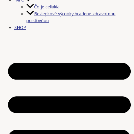
Čo je celiakia
Bezlepkové výrobky hradené zdravotnou
poisťovňou
SHOP