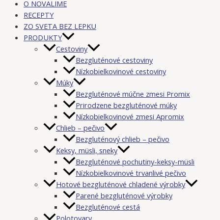
O NOVALIME
RECEPTY
ZO SVETA BEZ LEPKU
PRODUKTY
Cestoviny
Bezgluténové cestoviny
Nízkobielkovinové cestoviny
Múky
Bezgluténové múčne zmesi Promix
Prirodzene bezgluténové múky
Nízkobielkovinové zmesi Apromix
Chlieb – pečivo
Bezgluténový chlieb – pečivo
Keksy, müsli, sneky
Bezgluténové pochutiny-keksy-müsli
Nízkobielkovinové trvanlivé pečivo
Hotové bezgluténové chladené výrobky
Parené bezgluténové výrobky
Bezgluténové cestá
Polotovary