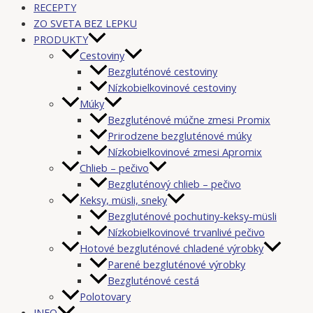
RECEPTY
ZO SVETA BEZ LEPKU
PRODUKTY
Cestoviny
Bezgluténové cestoviny
Nízkobielkovinové cestoviny
Múky
Bezgluténové múčne zmesi Promix
Prirodzene bezgluténové múky
Nízkobielkovinové zmesi Apromix
Chlieb – pečivo
Bezgluténový chlieb – pečivo
Keksy, müsli, sneky
Bezgluténové pochutiny-keksy-müsli
Nízkobielkovinové trvanlivé pečivo
Hotové bezgluténové chladené výrobky
Parené bezgluténové výrobky
Bezgluténové cestá
Polotovary
INFO