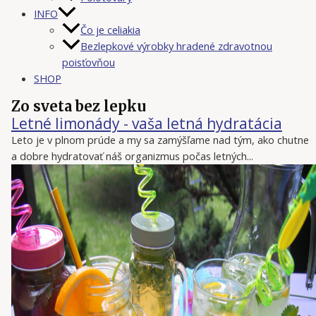
INFO
Čo je celiakia
Bezlepkové výrobky hradené zdravotnou
poisťovňou
SHOP
Zo sveta bez lepku
Letné limonády - vaša letná hydratácia
Leto je v plnom prúde a my sa zamýšľame nad tým, ako chutne
a dobre hydratovať náš organizmus počas letných...