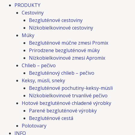
PRODUKTY
Cestoviny
Bezgluténové cestoviny
Nízkobielkovinové cestoviny
Múky
Bezgluténové múčne zmesi Promix
Prirodzene bezgluténové múky
Nízkobielkovinové zmesi Apromix
Chlieb – pečivo
Bezgluténový chlieb – pečivo
Keksy, müsli, sneky
Bezgluténové pochutiny-keksy-müsli
Nízkobielkovinové trvanlivé pečivo
Hotové bezgluténové chladené výrobky
Parené bezgluténové výrobky
Bezgluténové cestá
Polotovary
INFO