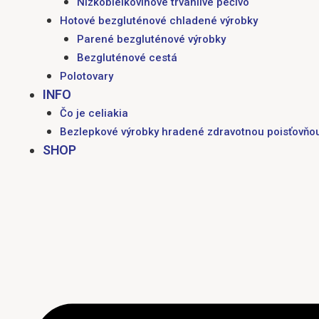
Nízkobielkovinové trvanlivé pečivo
Hotové bezgluténové chladené výrobky
Parené bezgluténové výrobky
Bezgluténové cestá
Polotovary
INFO
Čo je celiakia
Bezlepkové výrobky hradené zdravotnou poisťovňo
SHOP