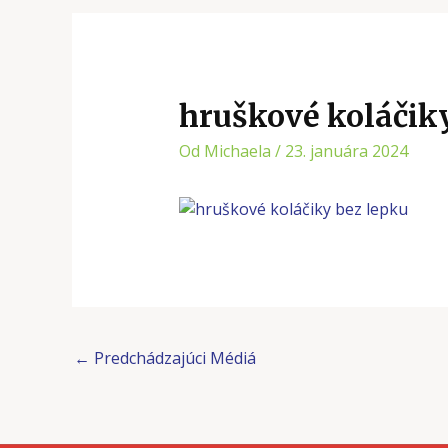
hruškové koláčik
Od
Michaela
/
23. januára 2024
←
Predchádzajúci Médiá