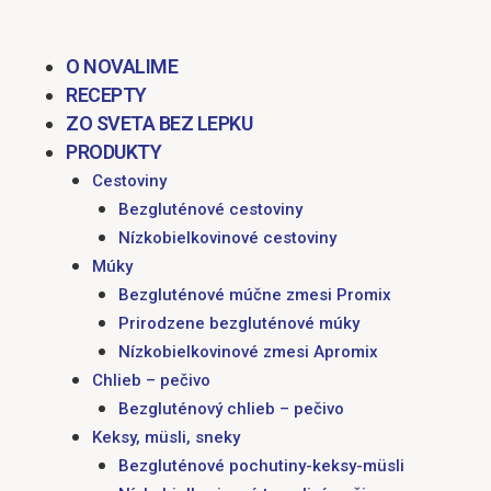
O NOVALIME
RECEPTY
ZO SVETA BEZ LEPKU
PRODUKTY
Cestoviny
Bezgluténové cestoviny
Nízkobielkovinové cestoviny
Múky
Bezgluténové múčne zmesi Promix
Prirodzene bezgluténové múky
Nízkobielkovinové zmesi Apromix
Chlieb – pečivo
Bezgluténový chlieb – pečivo
Keksy, müsli, sneky
Bezgluténové pochutiny-keksy-müsli