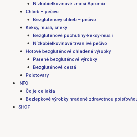
Nízkobielkovinové zmesi Apromix
Chlieb – pečivo
Bezgluténový chlieb – pečivo
Keksy, müsli, sneky
Bezgluténové pochutiny-keksy-müsli
Nízkobielkovinové trvanlivé pečivo
Hotové bezgluténové chladené výrobky
Parené bezgluténové výrobky
Bezgluténové cestá
Polotovary
INFO
Čo je celiakia
Bezlepkové výrobky hradené zdravotnou poisťovňo
SHOP