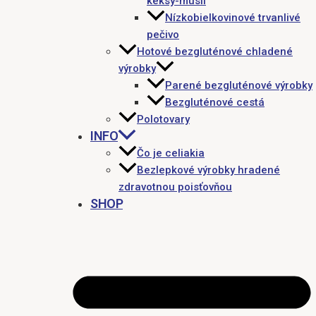
keksy-müsli
Nízkobielkovinové trvanlivé
pečivo
Hotové bezgluténové chladené
výrobky
Parené bezgluténové výrobky
Bezgluténové cestá
Polotovary
INFO
Čo je celiakia
Bezlepkové výrobky hradené
zdravotnou poisťovňou
SHOP