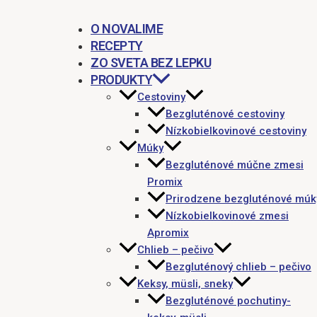
O NOVALIME
RECEPTY
ZO SVETA BEZ LEPKU
PRODUKTY
Cestoviny
Bezgluténové cestoviny
Nízkobielkovinové cestoviny
Múky
Bezgluténové múčne zmesi
Promix
Prirodzene bezgluténové múk
Nízkobielkovinové zmesi
Apromix
Chlieb – pečivo
Bezgluténový chlieb – pečivo
Keksy, müsli, sneky
Bezgluténové pochutiny-