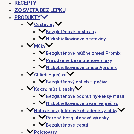
RECEPTY
ZO SVETA BEZ LEPKU
PRODUKTY
Cestoviny
Bezgluténové cestoviny
Nízkobielkovinové cestoviny
Múky
Bezgluténové múčne zmesi Promix
Prirodzene bezgluténové múky
Nízkobielkovinové zmesi Apromix
Chlieb – pečivo
Bezgluténový chlieb – pečivo
Keksy, müsli, sneky
Bezgluténové pochutiny-keksy-müsli
Nízkobielkovinové trvanlivé pečivo
Hotové bezgluténové chladené výrobky
Parené bezgluténové výrobky
Bezgluténové cestá
Polotovary