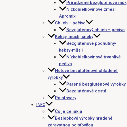
Prirodzene bezgluténové múk
Nízkobielkovinové zmesi
Apromix
Chlieb – pečivo
Bezgluténový chlieb – pečivo
Keksy, müsli, sneky
Bezgluténové pochutiny-
keksy-müsli
Nízkobielkovinové trvanlivé
pečivo
Hotové bezgluténové chladené
výrobky
Parené bezgluténové výrobky
Bezgluténové cestá
Polotovary
INFO
Čo je celiakia
Bezlepkové výrobky hradené
zdravotnou poisťovňou