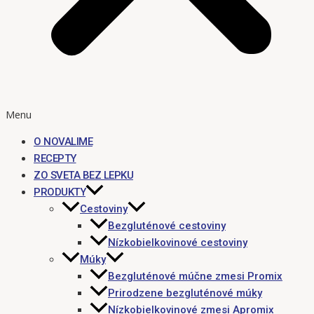
Menu
O NOVALIME
RECEPTY
ZO SVETA BEZ LEPKU
PRODUKTY
Cestoviny
Bezgluténové cestoviny
Nízkobielkovinové cestoviny
Múky
Bezgluténové múčne zmesi Promix
Prirodzene bezgluténové múky
Nízkobielkovinové zmesi Apromix