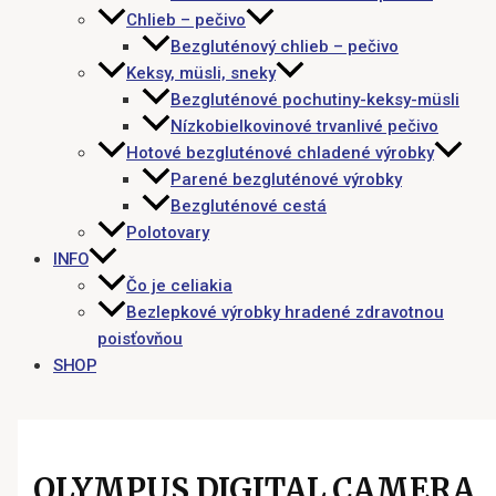
Chlieb – pečivo
Bezgluténový chlieb – pečivo
Keksy, müsli, sneky
Bezgluténové pochutiny-keksy-müsli
Nízkobielkovinové trvanlivé pečivo
Hotové bezgluténové chladené výrobky
Parené bezgluténové výrobky
Bezgluténové cestá
Polotovary
INFO
Čo je celiakia
Bezlepkové výrobky hradené zdravotnou
poisťovňou
SHOP
OLYMPUS DIGITAL CAMERA