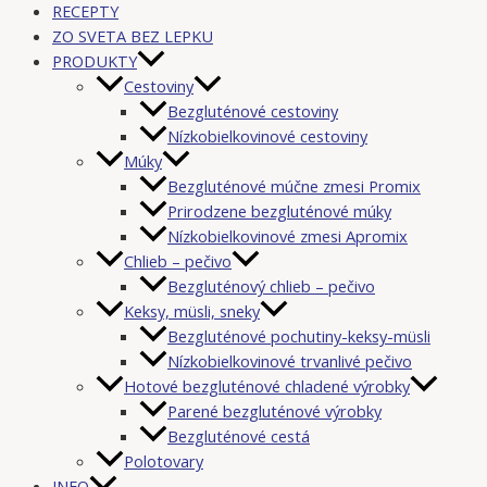
RECEPTY
ZO SVETA BEZ LEPKU
PRODUKTY
Cestoviny
Bezgluténové cestoviny
Nízkobielkovinové cestoviny
Múky
Bezgluténové múčne zmesi Promix
Prirodzene bezgluténové múky
Nízkobielkovinové zmesi Apromix
Chlieb – pečivo
Bezgluténový chlieb – pečivo
Keksy, müsli, sneky
Bezgluténové pochutiny-keksy-müsli
Nízkobielkovinové trvanlivé pečivo
Hotové bezgluténové chladené výrobky
Parené bezgluténové výrobky
Bezgluténové cestá
Polotovary
INFO