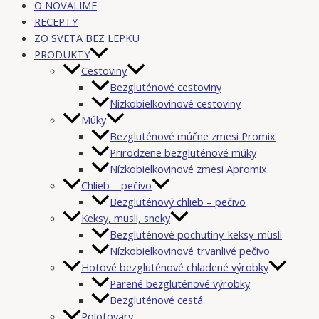
O NOVALIME
RECEPTY
ZO SVETA BEZ LEPKU
PRODUKTY
Cestoviny
Bezgluténové cestoviny
Nízkobielkovinové cestoviny
Múky
Bezgluténové múčne zmesi Promix
Prirodzene bezgluténové múky
Nízkobielkovinové zmesi Apromix
Chlieb – pečivo
Bezgluténový chlieb – pečivo
Keksy, müsli, sneky
Bezgluténové pochutiny-keksy-müsli
Nízkobielkovinové trvanlivé pečivo
Hotové bezgluténové chladené výrobky
Parené bezgluténové výrobky
Bezgluténové cestá
Polotovary