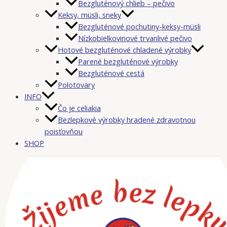
Bezgluténový chlieb – pečivo
Keksy, müsli, sneky
Bezgluténové pochutiny-keksy-müsli
Nízkobielkovinové trvanlivé pečivo
Hotové bezgluténové chladené výrobky
Parené bezgluténové výrobky
Bezgluténové cestá
Polotovary
INFO
Čo je celiakia
Bezlepkové výrobky hradené zdravotnou
poisťovňou
SHOP