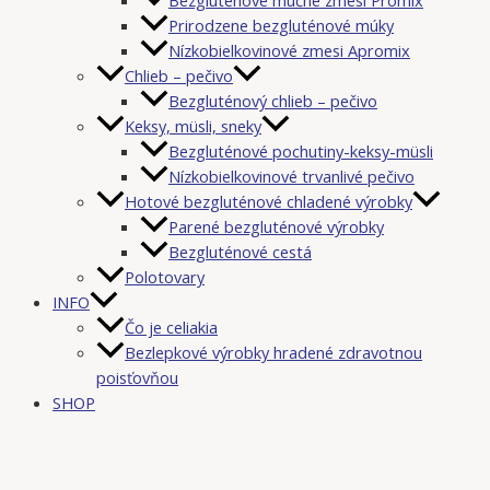
Prirodzene bezgluténové múky
Nízkobielkovinové zmesi Apromix
Chlieb – pečivo
Bezgluténový chlieb – pečivo
Keksy, müsli, sneky
Bezgluténové pochutiny-keksy-müsli
Nízkobielkovinové trvanlivé pečivo
Hotové bezgluténové chladené výrobky
Parené bezgluténové výrobky
Bezgluténové cestá
Polotovary
INFO
Čo je celiakia
Bezlepkové výrobky hradené zdravotnou
poisťovňou
SHOP