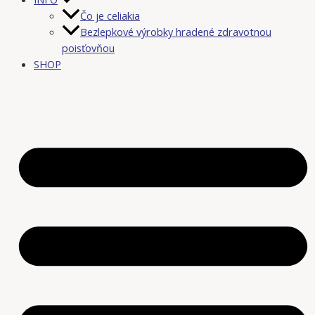
Čo je celiakia
Bezlepkové výrobky hradené zdravotnou
poisťovňou
SHOP