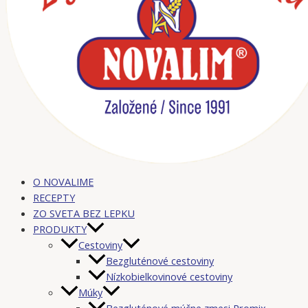
O NOVALIME
RECEPTY
ZO SVETA BEZ LEPKU
PRODUKTY
Cestoviny
Bezgluténové cestoviny
Nízkobielkovinové cestoviny
Múky
Bezgluténové múčne zmesi Promix