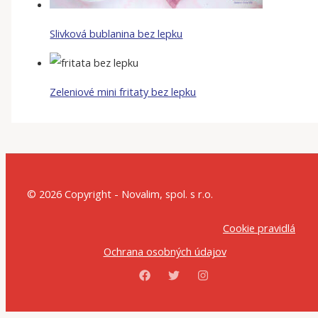
Slivková bublanina bez lepku
Zeleniové mini fritaty bez lepku
© 2026 Copyright - Novalim, spol. s r.o.
Cookie pravidlá
Ochrana osobných údajov