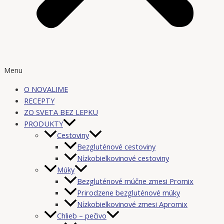
Menu
O NOVALIME
RECEPTY
ZO SVETA BEZ LEPKU
PRODUKTY
Cestoviny
Bezgluténové cestoviny
Nízkobielkovinové cestoviny
Múky
Bezgluténové múčne zmesi Promix
Prirodzene bezgluténové múky
Nízkobielkovinové zmesi Apromix
Chlieb – pečivo