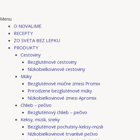
Menu
O NOVALIME
RECEPTY
ZO SVETA BEZ LEPKU
PRODUKTY
Cestoviny
Bezgluténové cestoviny
Nízkobielkovinové cestoviny
Múky
Bezgluténové múčne zmesi Promix
Prirodzene bezgluténové múky
Nízkobielkovinové zmesi Apromix
Chlieb – pečivo
Bezgluténový chlieb – pečivo
Keksy, müsli, sneky
Bezgluténové pochutiny-keksy-müsli
Nízkobielkovinové trvanlivé pečivo