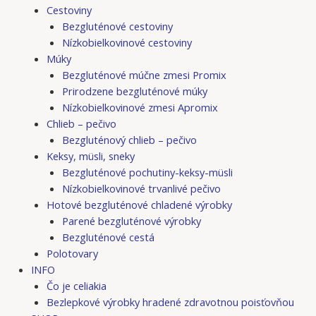
Cestoviny
Bezgluténové cestoviny
Nízkobielkovinové cestoviny
Múky
Bezgluténové múčne zmesi Promix
Prirodzene bezgluténové múky
Nízkobielkovinové zmesi Apromix
Chlieb – pečivo
Bezgluténový chlieb – pečivo
Keksy, müsli, sneky
Bezgluténové pochutiny-keksy-müsli
Nízkobielkovinové trvanlivé pečivo
Hotové bezgluténové chladené výrobky
Parené bezgluténové výrobky
Bezgluténové cestá
Polotovary
INFO
Čo je celiakia
Bezlepkové výrobky hradené zdravotnou poisťovňou