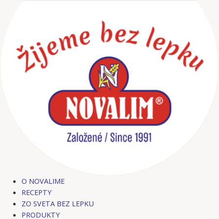
Preskočiť
Post
na
navigation
obsah
O NOVALIME
RECEPTY
ZO SVETA BEZ LEPKU
PRODUKTY