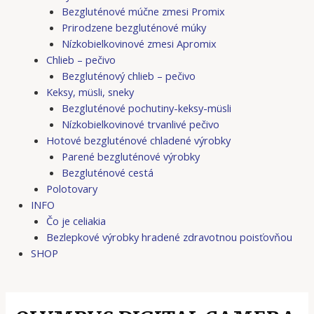
Bezgluténové múčne zmesi Promix
Prirodzene bezgluténové múky
Nízkobielkovinové zmesi Apromix
Chlieb – pečivo
Bezgluténový chlieb – pečivo
Keksy, müsli, sneky
Bezgluténové pochutiny-keksy-müsli
Nízkobielkovinové trvanlivé pečivo
Hotové bezgluténové chladené výrobky
Parené bezgluténové výrobky
Bezgluténové cestá
Polotovary
INFO
Čo je celiakia
Bezlepkové výrobky hradené zdravotnou poisťovňou
SHOP