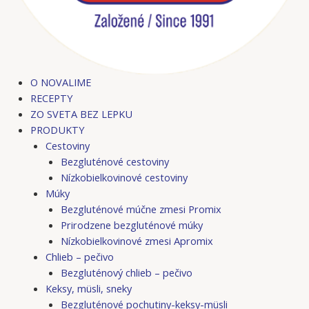
O NOVALIME
RECEPTY
ZO SVETA BEZ LEPKU
PRODUKTY
Cestoviny
Bezgluténové cestoviny
Nízkobielkovinové cestoviny
Múky
Bezgluténové múčne zmesi Promix
Prirodzene bezgluténové múky
Nízkobielkovinové zmesi Apromix
Chlieb – pečivo
Bezgluténový chlieb – pečivo
Keksy, müsli, sneky
Bezgluténové pochutiny-keksy-müsli