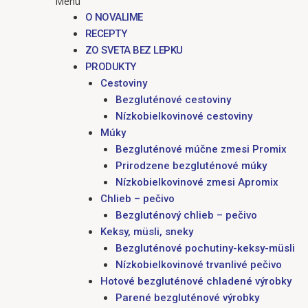
Menu
O NOVALIME
RECEPTY
ZO SVETA BEZ LEPKU
PRODUKTY
Cestoviny
Bezgluténové cestoviny
Nízkobielkovinové cestoviny
Múky
Bezgluténové múčne zmesi Promix
Prirodzene bezgluténové múky
Nízkobielkovinové zmesi Apromix
Chlieb – pečivo
Bezgluténový chlieb – pečivo
Keksy, müsli, sneky
Bezgluténové pochutiny-keksy-müsli
Nízkobielkovinové trvanlivé pečivo
Hotové bezgluténové chladené výrobky
Parené bezgluténové výrobky