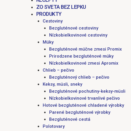
ZO SVETA BEZ LEPKU
PRODUKTY
Cestoviny
Bezgluténové cestoviny
Nízkobielkovinové cestoviny
Múky
Bezgluténové múčne zmesi Promix
Prirodzene bezgluténové múky
Nízkobielkovinové zmesi Apromix
Chlieb – pečivo
Bezgluténový chlieb – pečivo
Keksy, müsli, sneky
Bezgluténové pochutiny-keksy-müsli
Nízkobielkovinové trvanlivé pečivo
Hotové bezgluténové chladené výrobky
Parené bezgluténové výrobky
Bezgluténové cestá
Polotovary