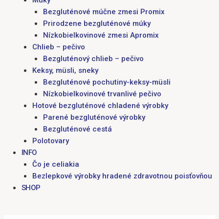
Múky
Bezgluténové múčne zmesi Promix
Prirodzene bezgluténové múky
Nízkobielkovinové zmesi Apromix
Chlieb – pečivo
Bezgluténový chlieb – pečivo
Keksy, müsli, sneky
Bezgluténové pochutiny-keksy-müsli
Nízkobielkovinové trvanlivé pečivo
Hotové bezgluténové chladené výrobky
Parené bezgluténové výrobky
Bezgluténové cestá
Polotovary
INFO
Čo je celiakia
Bezlepkové výrobky hradené zdravotnou poisťovňou
SHOP