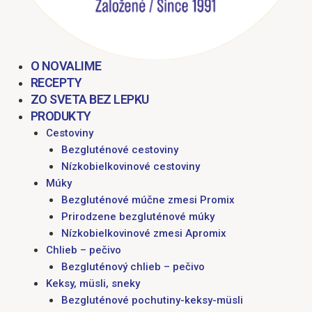
O NOVALIME
RECEPTY
ZO SVETA BEZ LEPKU
PRODUKTY
Cestoviny
Bezgluténové cestoviny
Nízkobielkovinové cestoviny
Múky
Bezgluténové múčne zmesi Promix
Prirodzene bezgluténové múky
Nízkobielkovinové zmesi Apromix
Chlieb – pečivo
Bezgluténový chlieb – pečivo
Keksy, müsli, sneky
Bezgluténové pochutiny-keksy-müsli