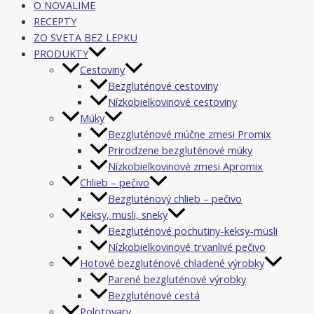
O NOVALIME
RECEPTY
ZO SVETA BEZ LEPKU
PRODUKTY
Cestoviny
Bezgluténové cestoviny
Nízkobielkovinové cestoviny
Múky
Bezgluténové múčne zmesi Promix
Prirodzene bezgluténové múky
Nízkobielkovinové zmesi Apromix
Chlieb – pečivo
Bezgluténový chlieb – pečivo
Keksy, müsli, sneky
Bezgluténové pochutiny-keksy-müsli
Nízkobielkovinové trvanlivé pečivo
Hotové bezgluténové chladené výrobky
Parené bezgluténové výrobky
Bezgluténové cestá
Polotovary