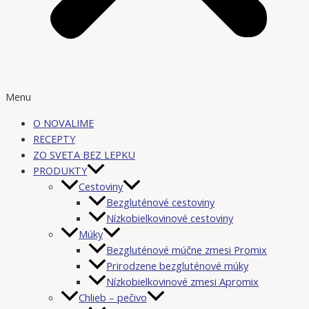
Menu
O NOVALIME
RECEPTY
ZO SVETA BEZ LEPKU
PRODUKTY
Cestoviny
Bezgluténové cestoviny
Nízkobielkovinové cestoviny
Múky
Bezgluténové múčne zmesi Promix
Prirodzene bezgluténové múky
Nízkobielkovinové zmesi Apromix
Chlieb – pečivo