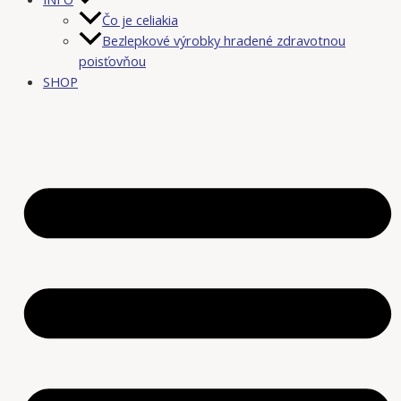
Čo je celiakia
Bezlepkové výrobky hradené zdravotnou
poisťovňou
SHOP