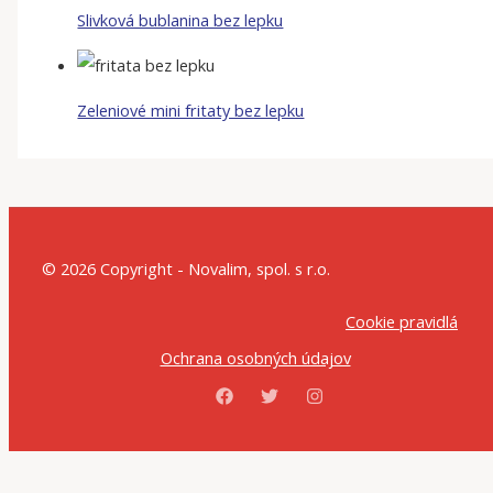
Slivková bublanina bez lepku
Zeleniové mini fritaty bez lepku
© 2026 Copyright - Novalim, spol. s r.o.
Cookie pravidlá
Ochrana osobných údajov