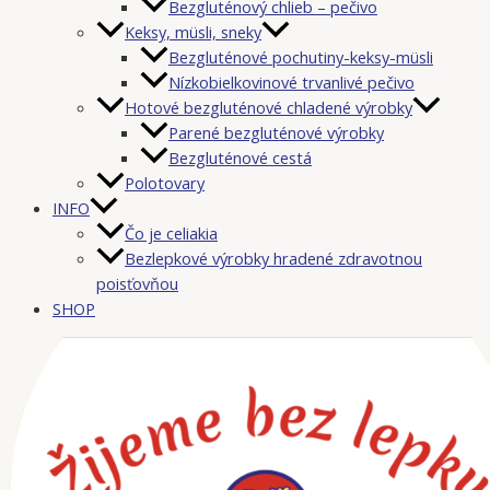
Bezgluténový chlieb – pečivo
Keksy, müsli, sneky
Bezgluténové pochutiny-keksy-müsli
Nízkobielkovinové trvanlivé pečivo
Hotové bezgluténové chladené výrobky
Parené bezgluténové výrobky
Bezgluténové cestá
Polotovary
INFO
Čo je celiakia
Bezlepkové výrobky hradené zdravotnou
poisťovňou
SHOP