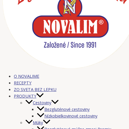
O NOVALIME
RECEPTY
ZO SVETA BEZ LEPKU
PRODUKTY
Cestoviny
Bezgluténové cestoviny
Nízkobielkovinové cestoviny
Múky
Bezgluténové múčne zmesi Promix