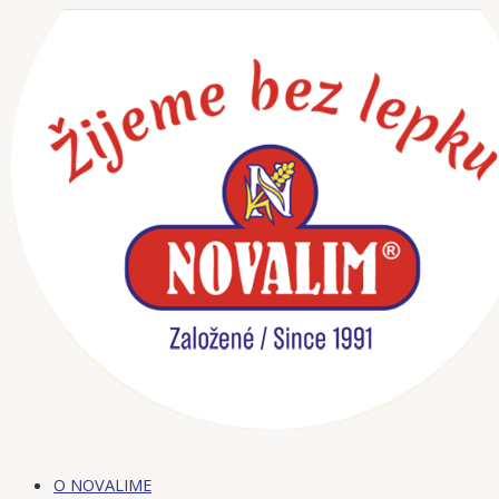
Preskočiť
na
obsah
O NOVALIME