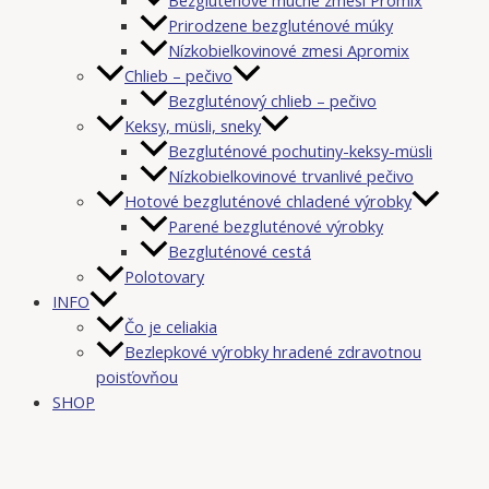
Prirodzene bezgluténové múky
Nízkobielkovinové zmesi Apromix
Chlieb – pečivo
Bezgluténový chlieb – pečivo
Keksy, müsli, sneky
Bezgluténové pochutiny-keksy-müsli
Nízkobielkovinové trvanlivé pečivo
Hotové bezgluténové chladené výrobky
Parené bezgluténové výrobky
Bezgluténové cestá
Polotovary
INFO
Čo je celiakia
Bezlepkové výrobky hradené zdravotnou
poisťovňou
SHOP