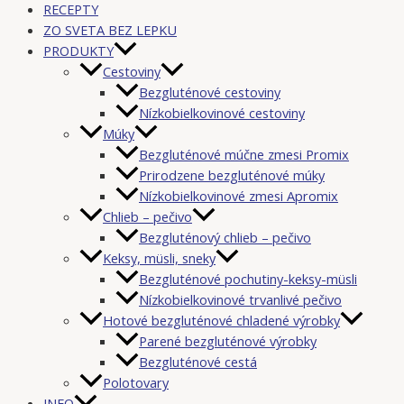
RECEPTY
ZO SVETA BEZ LEPKU
PRODUKTY
Cestoviny
Bezgluténové cestoviny
Nízkobielkovinové cestoviny
Múky
Bezgluténové múčne zmesi Promix
Prirodzene bezgluténové múky
Nízkobielkovinové zmesi Apromix
Chlieb – pečivo
Bezgluténový chlieb – pečivo
Keksy, müsli, sneky
Bezgluténové pochutiny-keksy-müsli
Nízkobielkovinové trvanlivé pečivo
Hotové bezgluténové chladené výrobky
Parené bezgluténové výrobky
Bezgluténové cestá
Polotovary
INFO