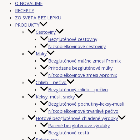
O NOVALIME
RECEPTY
ZO SVETA BEZ LEPKU
PRODUKTY
Cestoviny
Bezgluténové cestoviny
Nízkobielkovinové cestoviny
Múky
Bezgluténové múčne zmesi Promix
Prirodzene bezgluténové múky
Nízkobielkovinové zmesi Apromix
Chlieb – pečivo
Bezgluténový chlieb – pečivo
Keksy, müsli, sneky
Bezgluténové pochutiny-keksy-müsli
Nízkobielkovinové trvanlivé pečivo
Hotové bezgluténové chladené výrobky
Parené bezgluténové výrobky
Bezgluténové cestá
Polotovary