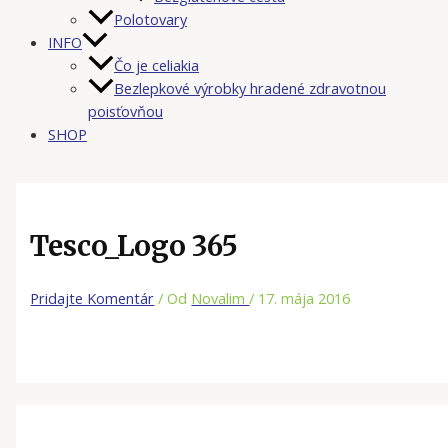
Polotovary
INFO
Čo je celiakia
Bezlepkové výrobky hradené zdravotnou
poisťovňou
SHOP
Tesco_Logo 365
Pridajte Komentár
/ Od
Novalim
/
17. mája 2016