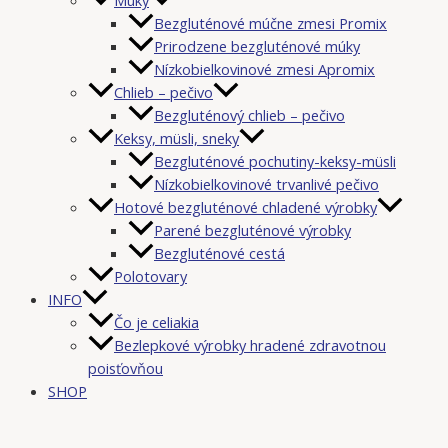
Bezgluténové múčne zmesi Promix
Prirodzene bezgluténové múky
Nízkobielkovinové zmesi Apromix
Chlieb – pečivo
Bezgluténový chlieb – pečivo
Keksy, müsli, sneky
Bezgluténové pochutiny-keksy-müsli
Nízkobielkovinové trvanlivé pečivo
Hotové bezgluténové chladené výrobky
Parené bezgluténové výrobky
Bezgluténové cestá
Polotovary
INFO
Čo je celiakia
Bezlepkové výrobky hradené zdravotnou
poisťovňou
SHOP