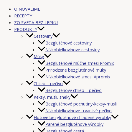
O NOVALIME
RECEPTY
ZO SVETA BEZ LEPKU
PRODUKTY
Cestoviny
Bezgluténové cestoviny
Nízkobielkovinové cestoviny
Múky
Bezgluténové múčne zmesi Promix
Prirodzene bezgluténové múky
Nízkobielkovinové zmesi Apromix
Chlieb – pečivo
Bezgluténový chlieb – pečivo
Keksy, müsli, sneky
Bezgluténové pochutiny-keksy-müsli
Nízkobielkovinové trvanlivé pečivo
Hotové bezgluténové chladené výrobky
Parené bezgluténové výrobky
Bezgluténové cestá