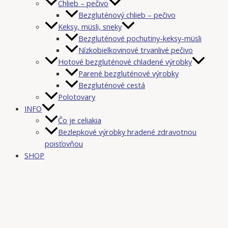
Chlieb – pečivo
Bezgluténový chlieb – pečivo
Keksy, müsli, sneky
Bezgluténové pochutiny-keksy-müsli
Nízkobielkovinové trvanlivé pečivo
Hotové bezgluténové chladené výrobky
Parené bezgluténové výrobky
Bezgluténové cestá
Polotovary
INFO
Čo je celiakia
Bezlepkové výrobky hradené zdravotnou
poisťovňou
SHOP