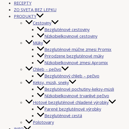
RECEPTY
ZO SVETA BEZ LEPKU
PRODUKTY
Cestoviny
Bezgluténové cestoviny
Nízkobielkovinové cestoviny
Múky
Bezgluténové múčne zmesi Promix
Prirodzene bezgluténové múky
Nízkobielkovinové zmesi Apromix
Chlieb – pečivo
Bezgluténový chlieb – pečivo
Keksy, müsli, sneky
Bezgluténové pochutiny-keksy-müsli
Nízkobielkovinové trvanlivé pečivo
Hotové bezgluténové chladené výrobky
Parené bezgluténové výrobky
Bezgluténové cestá
Polotovary
INFO