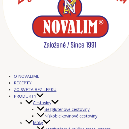
O NOVALIME
RECEPTY
ZO SVETA BEZ LEPKU
PRODUKTY
Cestoviny
Bezgluténové cestoviny
Nízkobielkovinové cestoviny
Múky
Bezgluténové múčne zmesi Promix