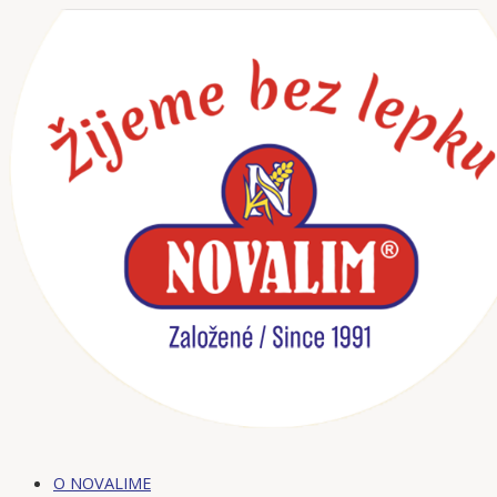
Preskočiť
na
obsah
O NOVALIME