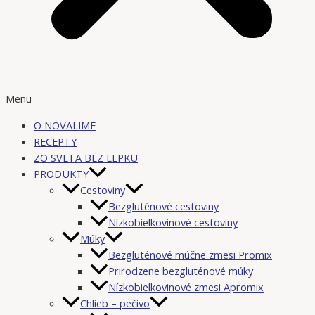
Menu
O NOVALIME
RECEPTY
ZO SVETA BEZ LEPKU
PRODUKTY
Cestoviny
Bezgluténové cestoviny
Nízkobielkovinové cestoviny
Múky
Bezgluténové múčne zmesi Promix
Prirodzene bezgluténové múky
Nízkobielkovinové zmesi Apromix
Chlieb – pečivo