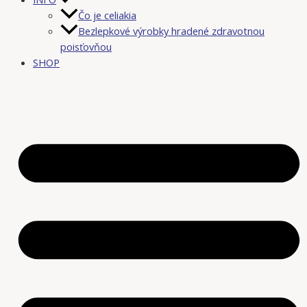
Čo je celiakia
Bezlepkové výrobky hradené zdravotnou
poisťovňou
SHOP