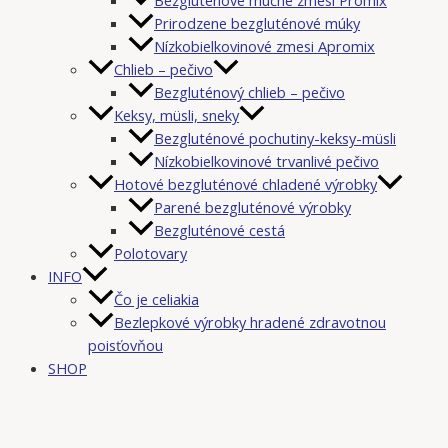
Prirodzene bezgluténové múky
Nízkobielkovinové zmesi Apromix
Chlieb – pečivo
Bezgluténový chlieb – pečivo
Keksy, müsli, sneky
Bezgluténové pochutiny-keksy-müsli
Nízkobielkovinové trvanlivé pečivo
Hotové bezgluténové chladené výrobky
Parené bezgluténové výrobky
Bezgluténové cestá
Polotovary
INFO
Čo je celiakia
Bezlepkové výrobky hradené zdravotnou
poisťovňou
SHOP