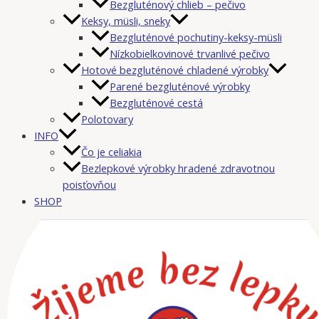
Bezgluténový chlieb – pečivo
Keksy, müsli, sneky
Bezgluténové pochutiny-keksy-müsli
Nízkobielkovinové trvanlivé pečivo
Hotové bezgluténové chladené výrobky
Parené bezgluténové výrobky
Bezgluténové cestá
Polotovary
INFO
Čo je celiakia
Bezlepkové výrobky hradené zdravotnou
poisťovňou
SHOP