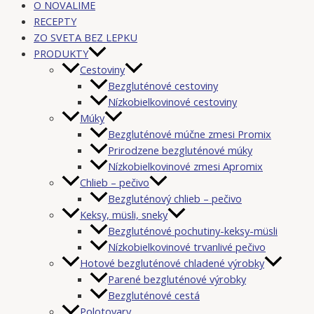
O NOVALIME
RECEPTY
ZO SVETA BEZ LEPKU
PRODUKTY
Cestoviny
Bezgluténové cestoviny
Nízkobielkovinové cestoviny
Múky
Bezgluténové múčne zmesi Promix
Prirodzene bezgluténové múky
Nízkobielkovinové zmesi Apromix
Chlieb – pečivo
Bezgluténový chlieb – pečivo
Keksy, müsli, sneky
Bezgluténové pochutiny-keksy-müsli
Nízkobielkovinové trvanlivé pečivo
Hotové bezgluténové chladené výrobky
Parené bezgluténové výrobky
Bezgluténové cestá
Polotovary