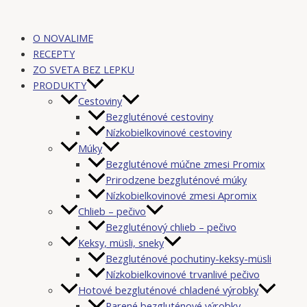
O NOVALIME
RECEPTY
ZO SVETA BEZ LEPKU
PRODUKTY
Cestoviny
Bezgluténové cestoviny
Nízkobielkovinové cestoviny
Múky
Bezgluténové múčne zmesi Promix
Prirodzene bezgluténové múky
Nízkobielkovinové zmesi Apromix
Chlieb – pečivo
Bezgluténový chlieb – pečivo
Keksy, müsli, sneky
Bezgluténové pochutiny-keksy-müsli
Nízkobielkovinové trvanlivé pečivo
Hotové bezgluténové chladené výrobky
Parené bezgluténové výrobky