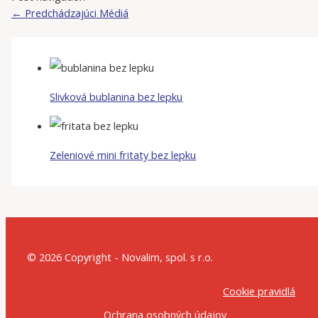
←
Predchádzajúci Médiá
Slivková bublanina bez lepku
Zeleniové mini fritaty bez lepku
© 2026 Copyright - Novalim, spol. s r.o.
Cookie pravidlá
Ochrana osobných údajov