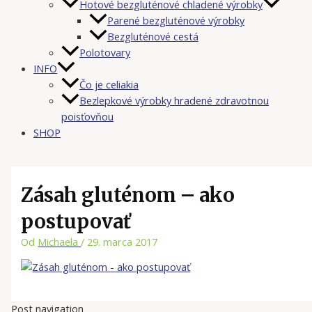
Hotové bezgluténové chladené výrobky
Parené bezgluténové výrobky
Bezgluténové cestá
Polotovary
INFO
Čo je celiakia
Bezlepkové výrobky hradené zdravotnou
poisťovňou
SHOP
Zásah gluténom – ako
postupovať
Od
Michaela
/
29. marca 2017
Post navigation