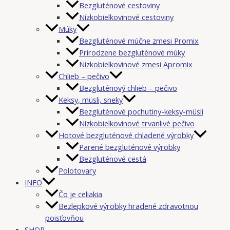
Bezgluténové cestoviny
Nízkobielkovinové cestoviny
Múky
Bezgluténové múčne zmesi Promix
Prirodzene bezgluténové múky
Nízkobielkovinové zmesi Apromix
Chlieb – pečivo
Bezgluténový chlieb – pečivo
Keksy, müsli, sneky
Bezgluténové pochutiny-keksy-müsli
Nízkobielkovinové trvanlivé pečivo
Hotové bezgluténové chladené výrobky
Parené bezgluténové výrobky
Bezgluténové cestá
Polotovary
INFO
Čo je celiakia
Bezlepkové výrobky hradené zdravotnou
poisťovňou
SHOP