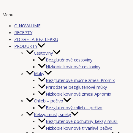
Menu
O NOVALIME
RECEPTY
ZO SVETA BEZ LEPKU
PRODUKTY
Cestoviny
Bezgluténové cestoviny
Nízkobielkovinové cestoviny
Múky
Bezgluténové múčne zmesi Promix
Prirodzene bezgluténové múky
Nízkobielkovinové zmesi Apromix
Chlieb – pečivo
Bezgluténový chlieb – pečivo
Keksy, müsli, sneky
Bezgluténové pochutiny-keksy-müsli
Nízkobielkovinové trvanlivé pečivo