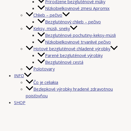
Prirodzene bezgluténové múky
Nízkobielkovinové zmesi Apromix
Chlieb – pečivo
Bezgluténový chlieb – pečivo
Keksy, müsli, sneky
Bezgluténové pochutiny-keksy-müsli
Nízkobielkovinové trvanlivé pečivo
Hotové bezgluténové chladené výrobky
Parené bezgluténové výrobky
Bezgluténové cestá
Polotovary
INFO
Čo je celiakia
Bezlepkové výrobky hradené zdravotnou
poisťovňou
SHOP