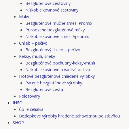
Bezgluténové cestoviny
Nízkobielkovinové cestoviny
Múky
Bezgluténové múčne zmesi Promix
Prirodzene bezgluténové múky
Nízkobielkovinové zmesi Apromix
Chlieb – pečivo
Bezgluténový chlieb – pečivo
Keksy, müsli, sneky
Bezgluténové pochutiny-keksy-müsli
Nízkobielkovinové trvanlivé pečivo
Hotové bezgluténové chladené výrobky
Parené bezgluténové výrobky
Bezgluténové cestá
Polotovary
INFO
Čo je celiakia
Bezlepkové výrobky hradené zdravotnou poisťovňou
SHOP