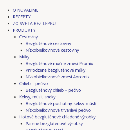
Preskočiť
Post
na
navigation
O NOVALIME
obsah
RECEPTY
ZO SVETA BEZ LEPKU
PRODUKTY
Cestoviny
Bezgluténové cestoviny
Nízkobielkovinové cestoviny
Múky
Bezgluténové múčne zmesi Promix
Prirodzene bezgluténové múky
Nízkobielkovinové zmesi Apromix
Chlieb – pečivo
Bezgluténový chlieb – pečivo
Keksy, müsli, sneky
Bezgluténové pochutiny-keksy-müsli
Nízkobielkovinové trvanlivé pečivo
Hotové bezgluténové chladené výrobky
Parené bezgluténové výrobky