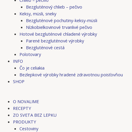
Bezgluténový chlieb – pečivo
Keksy, müsli, sneky
Bezgluténové pochutiny-keksy-müsli
Nízkobielkovinové trvanlivé pečivo
Hotové bezgluténové chladené výrobky
Parené bezgluténové výrobky
Bezgluténové cestá
Polotovary
INFO
Čo je celiakia
Bezlepkové výrobky hradené zdravotnou poisťovňou
SHOP
O NOVALIME
RECEPTY
ZO SVETA BEZ LEPKU
PRODUKTY
Cestoviny