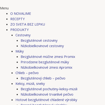
Menu
O NOVALIME
RECEPTY
ZO SVETA BEZ LEPKU
PRODUKTY
Cestoviny
Bezgluténové cestoviny
Nízkobielkovinové cestoviny
Múky
Bezgluténové múčne zmesi Promix
Prirodzene bezgluténové múky
Nízkobielkovinové zmesi Apromix
Chlieb – pečivo
Bezgluténový chlieb – pečivo
Keksy, müsli, sneky
Bezgluténové pochutiny-keksy-müsli
Nízkobielkovinové trvanlivé pečivo
Hotové bezgluténové chladené výrobky
Parené bezgluténové výrobky