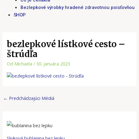
Čo je celiakia
Bezlepkové výrobky hradené zdravotnou poisťovňou
SHOP
bezlepkové lístkové cesto –
štrúdľa
Od
Michaela
/
30. januára 2023
←
Predchádzajúci Médiá
Slivková bublanina bez lepku