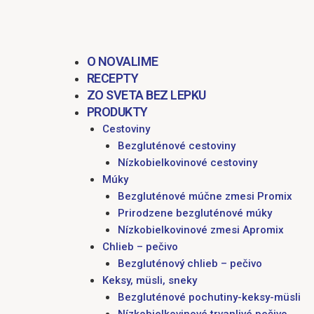
obsah
O NOVALIME
RECEPTY
ZO SVETA BEZ LEPKU
PRODUKTY
Cestoviny
Bezgluténové cestoviny
Nízkobielkovinové cestoviny
Múky
Bezgluténové múčne zmesi Promix
Prirodzene bezgluténové múky
Nízkobielkovinové zmesi Apromix
Chlieb – pečivo
Bezgluténový chlieb – pečivo
Keksy, müsli, sneky
Bezgluténové pochutiny-keksy-müsli