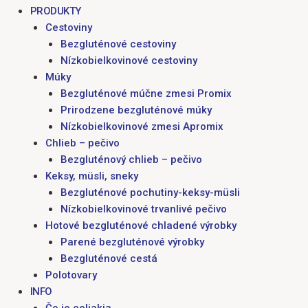
PRODUKTY
Cestoviny
Bezgluténové cestoviny
Nízkobielkovinové cestoviny
Múky
Bezgluténové múčne zmesi Promix
Prirodzene bezgluténové múky
Nízkobielkovinové zmesi Apromix
Chlieb – pečivo
Bezgluténový chlieb – pečivo
Keksy, müsli, sneky
Bezgluténové pochutiny-keksy-müsli
Nízkobielkovinové trvanlivé pečivo
Hotové bezgluténové chladené výrobky
Parené bezgluténové výrobky
Bezgluténové cestá
Polotovary
INFO