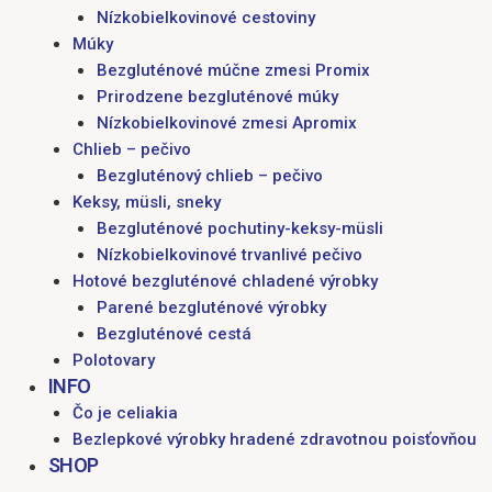
Nízkobielkovinové cestoviny
Múky
Bezgluténové múčne zmesi Promix
Prirodzene bezgluténové múky
Nízkobielkovinové zmesi Apromix
Chlieb – pečivo
Bezgluténový chlieb – pečivo
Keksy, müsli, sneky
Bezgluténové pochutiny-keksy-müsli
Nízkobielkovinové trvanlivé pečivo
Hotové bezgluténové chladené výrobky
Parené bezgluténové výrobky
Bezgluténové cestá
Polotovary
INFO
Čo je celiakia
Bezlepkové výrobky hradené zdravotnou poisťovňou
SHOP