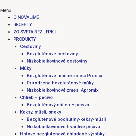
Menu
O NOVALIME
RECEPTY
ZO SVETA BEZ LEPKU
PRODUKTY
Cestoviny
Bezgluténové cestoviny
Nízkobielkovinové cestoviny
Múky
Bezgluténové múčne zmesi Promix
Prirodzene bezgluténové múky
Nízkobielkovinové zmesi Apromix
Chlieb – pečivo
Bezgluténový chlieb – pečivo
Keksy, müsli, sneky
Bezgluténové pochutiny-keksy-müsli
Nízkobielkovinové trvanlivé pečivo
Hotové bezgluténové chladené výrobky