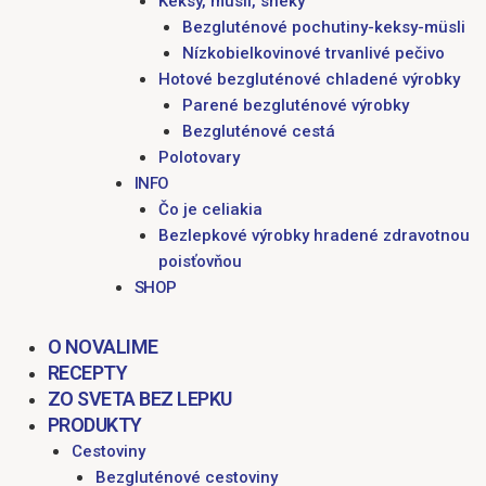
Keksy, müsli, sneky
Bezgluténové pochutiny-keksy-müsli
Nízkobielkovinové trvanlivé pečivo
Hotové bezgluténové chladené výrobky
Parené bezgluténové výrobky
Bezgluténové cestá
Polotovary
INFO
Čo je celiakia
Bezlepkové výrobky hradené zdravotnou
poisťovňou
SHOP
O NOVALIME
RECEPTY
ZO SVETA BEZ LEPKU
PRODUKTY
Cestoviny
Bezgluténové cestoviny