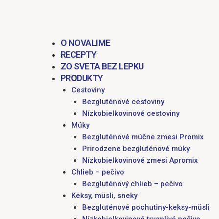
obsah
O NOVALIME
RECEPTY
ZO SVETA BEZ LEPKU
PRODUKTY
Cestoviny
Bezgluténové cestoviny
Nízkobielkovinové cestoviny
Múky
Bezgluténové múčne zmesi Promix
Prirodzene bezgluténové múky
Nízkobielkovinové zmesi Apromix
Chlieb – pečivo
Bezgluténový chlieb – pečivo
Keksy, müsli, sneky
Bezgluténové pochutiny-keksy-müsli