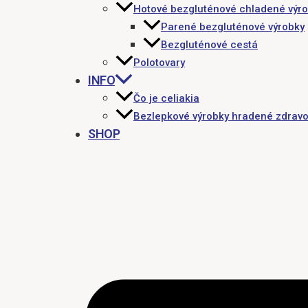
Hotové bezgluténové chladené výr
Parené bezgluténové výrobky
Bezgluténové cestá
Polotovary
INFO
Čo je celiakia
Bezlepkové výrobky hradené zdravo
SHOP