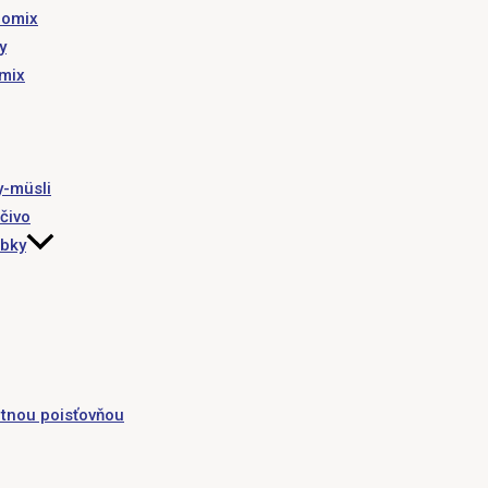
romix
y
omix
y-müsli
čivo
obky
tnou poisťovňou