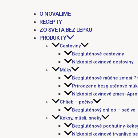
O NOVALIME
RECEPTY
ZO SVETA BEZ LEPKU
PRODUKTY
Cestoviny
Bezgluténové cestoviny
Nízkobielkovinové cestoviny
Múky
Bezgluténové múčne zmesi P
Prirodzene bezgluténové múk
Nízkobielkovinové zmesi Apr
Chlieb – pečivo
Bezgluténový chlieb – pečivo
Keksy, müsli, sneky
Bezgluténové pochutiny-keks
Nízkobielkovinové trvanlivé pe