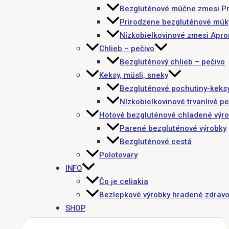
Bezgluténové múčne zmesi P
Prirodzene bezgluténové múk
Nízkobielkovinové zmesi Apr
Chlieb – pečivo
Bezgluténový chlieb – pečivo
Keksy, müsli, sneky
Bezgluténové pochutiny-keks
Nízkobielkovinové trvanlivé pe
Hotové bezgluténové chladené výr
Parené bezgluténové výrobky
Bezgluténové cestá
Polotovary
INFO
Čo je celiakia
Bezlepkové výrobky hradené zdravo
SHOP