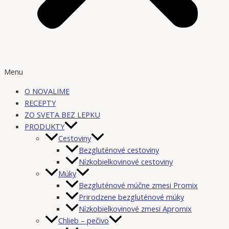
Menu
O NOVALIME
RECEPTY
ZO SVETA BEZ LEPKU
PRODUKTY
Cestoviny
Bezgluténové cestoviny
Nízkobielkovinové cestoviny
Múky
Bezgluténové múčne zmesi Promix
Prirodzene bezgluténové múky
Nízkobielkovinové zmesi Apromix
Chlieb – pečivo