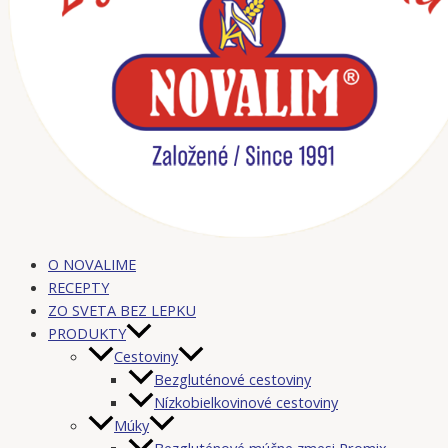
O NOVALIME
RECEPTY
ZO SVETA BEZ LEPKU
PRODUKTY
Cestoviny
Bezgluténové cestoviny
Nízkobielkovinové cestoviny
Múky
Bezgluténové múčne zmesi Promix