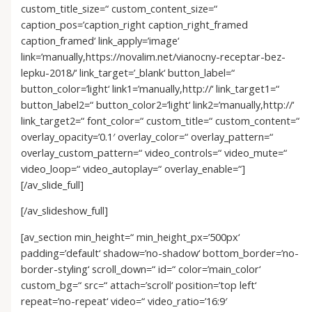
custom_title_size=“ custom_content_size=“
caption_pos=’caption_right caption_right_framed
caption_framed‘ link_apply=’image‘
link=’manually,https://novalim.net/vianocny-receptar-bez-
lepku-2018/‘ link_target=’_blank‘ button_label=“
button_color=’light‘ link1=’manually,http://‘ link_target1=“
button_label2=“ button_color2=’light‘ link2=’manually,http://‘
link_target2=“ font_color=“ custom_title=“ custom_content=“
overlay_opacity=’0.1′ overlay_color=“ overlay_pattern=“
overlay_custom_pattern=“ video_controls=“ video_mute=“
video_loop=“ video_autoplay=“ overlay_enable=“]
[/av_slide_full]
[/av_slideshow_full]
[av_section min_height=“ min_height_px=’500px‘
padding=’default‘ shadow=’no-shadow‘ bottom_border=’no-
border-styling‘ scroll_down=“ id=“ color=’main_color‘
custom_bg=“ src=“ attach=’scroll‘ position=’top left‘
repeat=’no-repeat‘ video=“ video_ratio=’16:9′