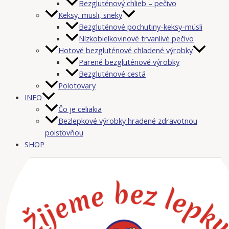
Bezgluténový chlieb – pečivo
Keksy, müsli, sneky
Bezgluténové pochutiny-keksy-müsli
Nízkobielkovinové trvanlivé pečivo
Hotové bezgluténové chladené výrobky
Parené bezgluténové výrobky
Bezgluténové cestá
Polotovary
INFO
Čo je celiakia
Bezlepkové výrobky hradené zdravotnou
poisťovňou
SHOP