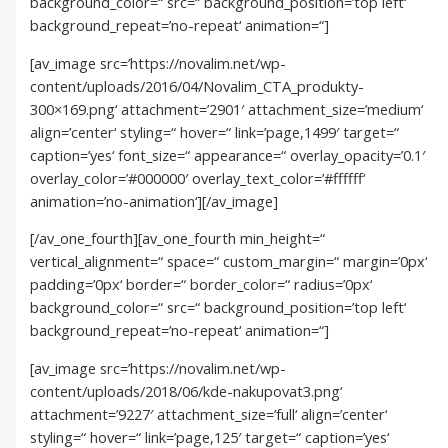
background_color=“ src=“ background_position=’top left‘
background_repeat=’no-repeat‘ animation=“]
[av_image src=’https://novalim.net/wp-
content/uploads/2016/04/Novalim_CTA_produkty-
300×169.png‘ attachment=’2901′ attachment_size=’medium‘
align=’center‘ styling=“ hover=“ link=’page,1499′ target=“
caption=’yes‘ font_size=“ appearance=“ overlay_opacity=’0.1′
overlay_color=’#000000′ overlay_text_color=’#ffffff‘
animation=’no-animation‘][/av_image]
[/av_one_fourth][av_one_fourth min_height=“
vertical_alignment=“ space=“ custom_margin=“ margin=’0px‘
padding=’0px‘ border=“ border_color=“ radius=’0px‘
background_color=“ src=“ background_position=’top left‘
background_repeat=’no-repeat‘ animation=“]
[av_image src=’https://novalim.net/wp-
content/uploads/2018/06/kde-nakupovat3.png‘
attachment=’9227′ attachment_size=’full‘ align=’center‘
styling=“ hover=“ link=’page,125′ target=“ caption=’yes‘