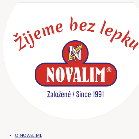
Preskočiť
na
obsah
O NOVALIME