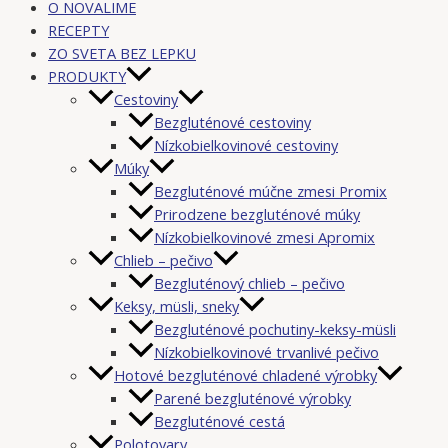
O NOVALIME
RECEPTY
ZO SVETA BEZ LEPKU
PRODUKTY
Cestoviny
Bezgluténové cestoviny
Nízkobielkovinové cestoviny
Múky
Bezgluténové múčne zmesi Promix
Prirodzene bezgluténové múky
Nízkobielkovinové zmesi Apromix
Chlieb – pečivo
Bezgluténový chlieb – pečivo
Keksy, müsli, sneky
Bezgluténové pochutiny-keksy-müsli
Nízkobielkovinové trvanlivé pečivo
Hotové bezgluténové chladené výrobky
Parené bezgluténové výrobky
Bezgluténové cestá
Polotovary