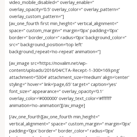
video_mobile_disabled=“ overlay_enable=“
overlay_opacity=’0.5′ overlay_color=“ overlay_pattern=“
overlay_custom_pattern=“]
[av_one_fourth first min_height=“ vertical_alignment=“
space=“ custom_margin=“ margin=’0px‘ padding=’0px‘
border=“ border_color=“ radius=’0px‘ background_color=“
src=“ background_position=’top left‘
background_repeat=’no-repeat‘ animation=“]
[av_image src=’https://novalim.net/wp-
content/uploads/2016/04/CTA-Recept-1-300×169.png‘
attachment=’5304′ attachment_size=’medium‘ align=’center‘
styling=“ hover=“ link=’page,65′ target=“ caption=’yes‘
font_size=“ appearance=“ overlay_opacity=’0.1′
overlay_color=’#000000′ overlay_text_color=’#ffffff‘
animation=’no-animation‘][/av_image]
[/av_one_fourth][av_one_fourth min_height=“
vertical_alignment=“ space=“ custom_margin=“ margin=’0px‘
padding=’0px‘ border=“ border_color=“ radius=’0px‘