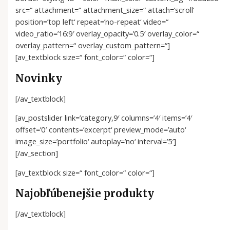
src=“ attachment=“ attachment_size=“ attach=’scroll‘
position=’top left‘ repeat=’no-repeat‘ video=“
video_ratio=’16:9′ overlay_opacity=’0.5′ overlay_color=“
overlay_pattern=“ overlay_custom_pattern=“]
[av_textblock size=“ font_color=“ color=“]
Novinky
[/av_textblock]
[av_postslider link=’category,9′ columns=’4′ items=’4′
offset=’0′ contents=’excerpt‘ preview_mode=’auto‘
image_size=’portfolio‘ autoplay=’no‘ interval=’5′]
[/av_section]
[av_textblock size=“ font_color=“ color=“]
Najobľúbenejšie produkty
[/av_textblock]