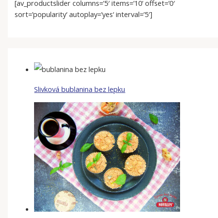
[av_productslider columns=’5′ items=’10‘ offset=’0′
sort=’popularity‘ autoplay=’yes‘ interval=’5′]
Slivková bublanina bez lepku