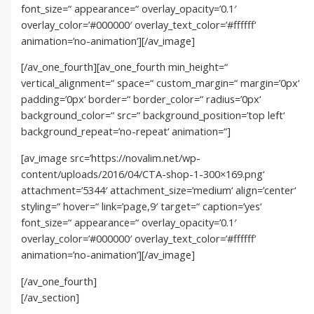
font_size=“ appearance=“ overlay_opacity=’0.1′
overlay_color=’#000000′ overlay_text_color=’#ffffff‘
animation=’no-animation‘][/av_image]
[/av_one_fourth][av_one_fourth min_height=“
vertical_alignment=“ space=“ custom_margin=“ margin=’0px‘
padding=’0px‘ border=“ border_color=“ radius=’0px‘
background_color=“ src=“ background_position=’top left‘
background_repeat=’no-repeat‘ animation=“]
[av_image src=’https://novalim.net/wp-
content/uploads/2016/04/CTA-shop-1-300×169.png‘
attachment=’5344′ attachment_size=’medium‘ align=’center‘
styling=“ hover=“ link=’page,9′ target=“ caption=’yes‘
font_size=“ appearance=“ overlay_opacity=’0.1′
overlay_color=’#000000′ overlay_text_color=’#ffffff‘
animation=’no-animation‘][/av_image]
[/av_one_fourth]
[/av_section]