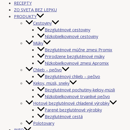
RECEPTY
ZO SVETA BEZ LEPKU
PRODUKTY
Cestoviny
Bezgluténové cestoviny
Nízkobielkovinové cestoviny
Múky
Bezgluténové múčne zmesi Promix
Prirodzene bezgluténové múky
Nízkobielkovinové zmesi Apromix
Chlieb – pečivo
Bezgluténový chlieb – pečivo
Keksy, müsli, sneky
Bezgluténové pochutiny-keksy-müsli
Nízkobielkovinové trvanlivé pečivo
Hotové bezgluténové chladené výrobky
Parené bezgluténové výrobky
Bezgluténové cestá
Polotovary
INFO