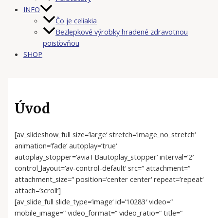
INFO
Čo je celiakia
Bezlepkové výrobky hradené zdravotnou
poisťovňou
SHOP
Úvod
[av_slideshow_full size=’large‘ stretch=’image_no_stretch‘
animation=’fade‘ autoplay=’true‘
autoplay_stopper=’aviaTBautoplay_stopper‘ interval=’2′
control_layout=’av-control-default‘ src=“ attachment=“
attachment_size=“ position=’center center‘ repeat=’repeat‘
attach=’scroll‘]
[av_slide_full slide_type=’image‘ id=’10283′ video=“
mobile_image=“ video_format=“ video_ratio=“ title=“