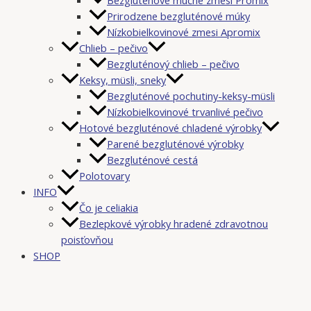
Prirodzene bezgluténové múky
Nízkobielkovinové zmesi Apromix
Chlieb – pečivo
Bezgluténový chlieb – pečivo
Keksy, müsli, sneky
Bezgluténové pochutiny-keksy-müsli
Nízkobielkovinové trvanlivé pečivo
Hotové bezgluténové chladené výrobky
Parené bezgluténové výrobky
Bezgluténové cestá
Polotovary
INFO
Čo je celiakia
Bezlepkové výrobky hradené zdravotnou
poisťovňou
SHOP