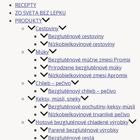
RECEPTY
ZO SVETA BEZ LEPKU
PRODUKTY
Cestoviny
Bezgluténové cestoviny
Nízkobielkovinové cestoviny
Múky
Bezgluténové múčne zmesi Promix
Prirodzene bezgluténové múky
Nízkobielkovinové zmesi Apromix
Chlieb – pečivo
Bezgluténový chlieb – pečivo
Keksy, müsli, sneky
Bezgluténové pochutiny-keksy-müsli
Nízkobielkovinové trvanlivé pečivo
Hotové bezgluténové chladené výrobky
Parené bezgluténové výrobky
Bezgluténové cestá