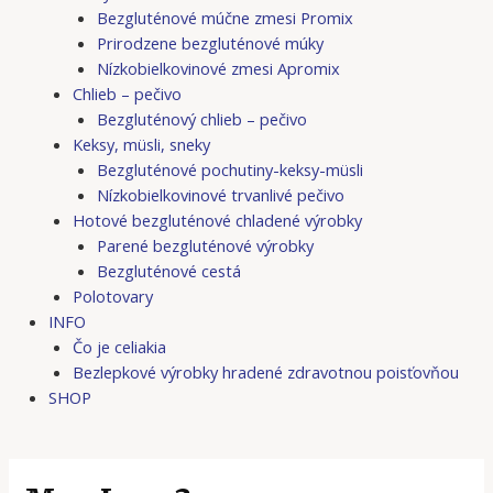
Bezgluténové múčne zmesi Promix
Prirodzene bezgluténové múky
Nízkobielkovinové zmesi Apromix
Chlieb – pečivo
Bezgluténový chlieb – pečivo
Keksy, müsli, sneky
Bezgluténové pochutiny-keksy-müsli
Nízkobielkovinové trvanlivé pečivo
Hotové bezgluténové chladené výrobky
Parené bezgluténové výrobky
Bezgluténové cestá
Polotovary
INFO
Čo je celiakia
Bezlepkové výrobky hradené zdravotnou poisťovňou
SHOP