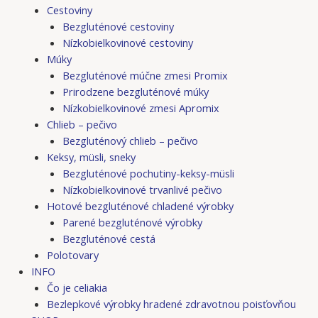
Cestoviny
Bezgluténové cestoviny
Nízkobielkovinové cestoviny
Múky
Bezgluténové múčne zmesi Promix
Prirodzene bezgluténové múky
Nízkobielkovinové zmesi Apromix
Chlieb – pečivo
Bezgluténový chlieb – pečivo
Keksy, müsli, sneky
Bezgluténové pochutiny-keksy-müsli
Nízkobielkovinové trvanlivé pečivo
Hotové bezgluténové chladené výrobky
Parené bezgluténové výrobky
Bezgluténové cestá
Polotovary
INFO
Čo je celiakia
Bezlepkové výrobky hradené zdravotnou poisťovňou