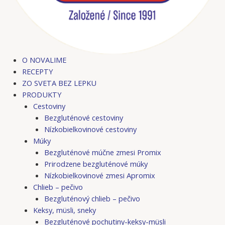
O NOVALIME
RECEPTY
ZO SVETA BEZ LEPKU
PRODUKTY
Cestoviny
Bezgluténové cestoviny
Nízkobielkovinové cestoviny
Múky
Bezgluténové múčne zmesi Promix
Prirodzene bezgluténové múky
Nízkobielkovinové zmesi Apromix
Chlieb – pečivo
Bezgluténový chlieb – pečivo
Keksy, müsli, sneky
Bezgluténové pochutiny-keksy-müsli