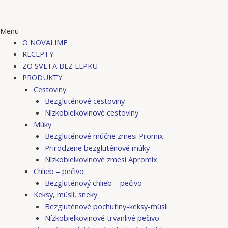
Menu
O NOVALIME
RECEPTY
ZO SVETA BEZ LEPKU
PRODUKTY
Cestoviny
Bezgluténové cestoviny
Nízkobielkovinové cestoviny
Múky
Bezgluténové múčne zmesi Promix
Prirodzene bezgluténové múky
Nízkobielkovinové zmesi Apromix
Chlieb – pečivo
Bezgluténový chlieb – pečivo
Keksy, müsli, sneky
Bezgluténové pochutiny-keksy-müsli
Nízkobielkovinové trvanlivé pečivo