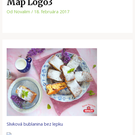
Map Logo3
Od
Novalim
/
18. februára 2017
Slivková bublanina bez lepku