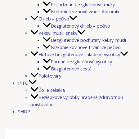
Prirodzene bezgluténové múky
Nízkobielkovinové zmesi Apromix
Chlieb – pečivo
Bezgluténový chlieb – pečivo
Keksy, müsli, sneky
Bezgluténové pochutiny-keksy-müsli
Nízkobielkovinové trvanlivé pečivo
Hotové bezgluténové chladené výrobky
Parené bezgluténové výrobky
Bezgluténové cestá
Polotovary
INFO
Čo je celiakia
Bezlepkové výrobky hradené zdravotnou
poisťovňou
SHOP