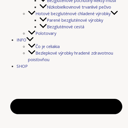
Bezgluténové pochutiny-keksy-müsli
Nízkobielkovinové trvanlivé pečivo
Hotové bezgluténové chladené výrobky
Parené bezgluténové výrobky
Bezgluténové cestá
Polotovary
INFO
Čo je celiakia
Bezlepkové výrobky hradené zdravotnou
poisťovňou
SHOP