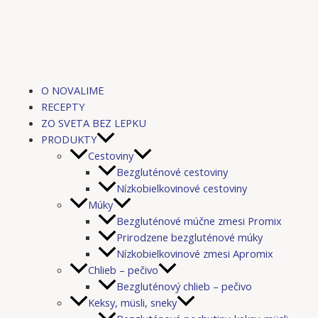
Preskočiť
na
obsah
O NOVALIME
RECEPTY
ZO SVETA BEZ LEPKU
PRODUKTY
Cestoviny
Bezgluténové cestoviny
Nízkobielkovinové cestoviny
Múky
Bezgluténové múčne zmesi Promix
Prirodzene bezgluténové múky
Nízkobielkovinové zmesi Apromix
Chlieb – pečivo
Bezgluténový chlieb – pečivo
Keksy, müsli, sneky