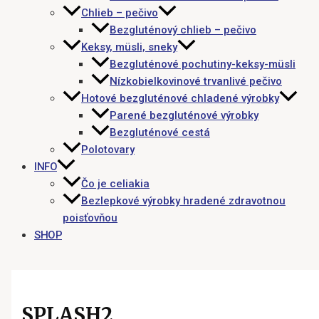
Chlieb – pečivo
Bezgluténový chlieb – pečivo
Keksy, müsli, sneky
Bezgluténové pochutiny-keksy-müsli
Nízkobielkovinové trvanlivé pečivo
Hotové bezgluténové chladené výrobky
Parené bezgluténové výrobky
Bezgluténové cestá
Polotovary
INFO
Čo je celiakia
Bezlepkové výrobky hradené zdravotnou
poisťovňou
SHOP
SPLASH2