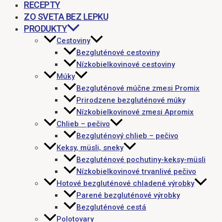
RECEPTY
ZO SVETA BEZ LEPKU
PRODUKTY
Cestoviny
Bezgluténové cestoviny
Nízkobielkovinové cestoviny
Múky
Bezgluténové múčne zmesi Promix
Prirodzene bezgluténové múky
Nízkobielkovinové zmesi Apromix
Chlieb – pečivo
Bezgluténový chlieb – pečivo
Keksy, müsli, sneky
Bezgluténové pochutiny-keksy-müsli
Nízkobielkovinové trvanlivé pečivo
Hotové bezgluténové chladené výrobky
Parené bezgluténové výrobky
Bezgluténové cestá
Polotovary