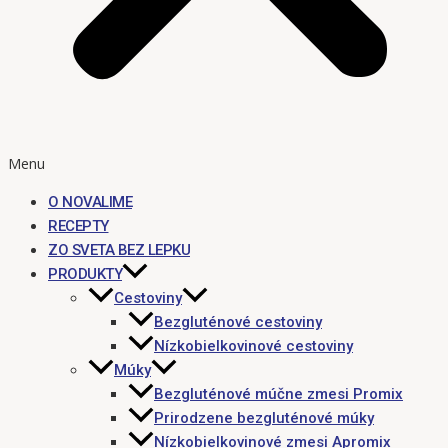
Menu
O NOVALIME
RECEPTY
ZO SVETA BEZ LEPKU
PRODUKTY
Cestoviny
Bezgluténové cestoviny
Nízkobielkovinové cestoviny
Múky
Bezgluténové múčne zmesi Promix
Prirodzene bezgluténové múky
Nízkobielkovinové zmesi Apromix