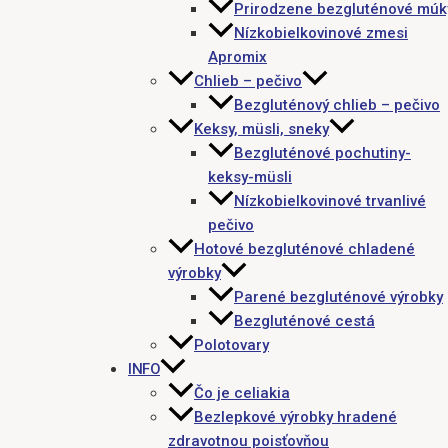
Prirodzene bezgluténové múk
Nízkobielkovinové zmesi
Apromix
Chlieb – pečivo
Bezgluténový chlieb – pečivo
Keksy, müsli, sneky
Bezgluténové pochutiny-
keksy-müsli
Nízkobielkovinové trvanlivé
pečivo
Hotové bezgluténové chladené
výrobky
Parené bezgluténové výrobky
Bezgluténové cestá
Polotovary
INFO
Čo je celiakia
Bezlepkové výrobky hradené
zdravotnou poisťovňou