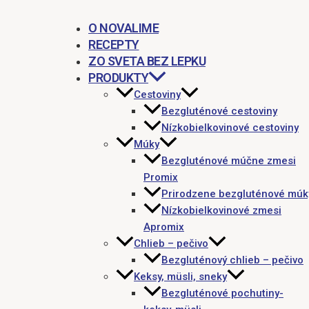
O NOVALIME
RECEPTY
ZO SVETA BEZ LEPKU
PRODUKTY
Cestoviny
Bezgluténové cestoviny
Nízkobielkovinové cestoviny
Múky
Bezgluténové múčne zmesi
Promix
Prirodzene bezgluténové múk
Nízkobielkovinové zmesi
Apromix
Chlieb – pečivo
Bezgluténový chlieb – pečivo
Keksy, müsli, sneky
Bezgluténové pochutiny-