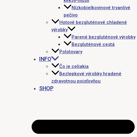
keksy-müsli
Nízkobielkovinové trvanlivé
pečivo
Hotové bezgluténové chladené
výrobky
Parené bezgluténové výrobky
Bezgluténové cestá
Polotovary
INFO
Čo je celiakia
Bezlepkové výrobky hradené
zdravotnou poisťovňou
SHOP