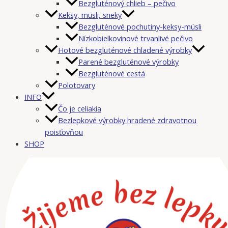
Bezgluténový chlieb – pečivo
Keksy, müsli, sneky
Bezgluténové pochutiny-keksy-müsli
Nízkobielkovinové trvanlivé pečivo
Hotové bezgluténové chladené výrobky
Parené bezgluténové výrobky
Bezgluténové cestá
Polotovary
INFO
Čo je celiakia
Bezlepkové výrobky hradené zdravotnou
poisťovňou
SHOP