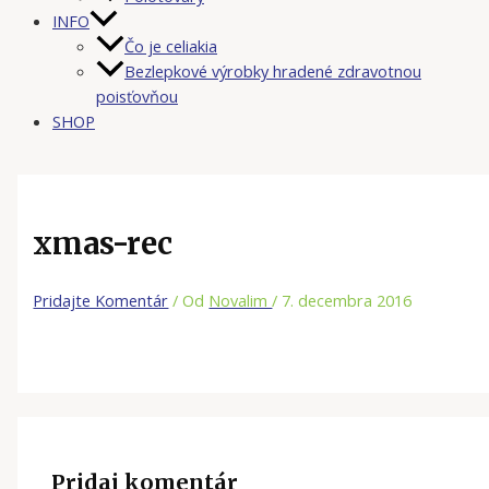
INFO
Čo je celiakia
Bezlepkové výrobky hradené zdravotnou
poisťovňou
SHOP
xmas-rec
Pridajte Komentár
/ Od
Novalim
/
7. decembra 2016
Pridaj komentár