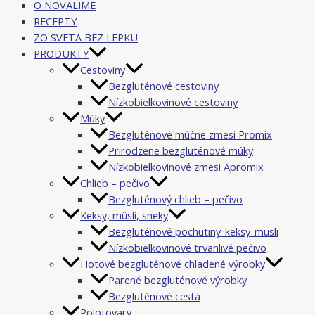
O NOVALIME
RECEPTY
ZO SVETA BEZ LEPKU
PRODUKTY
Cestoviny
Bezgluténové cestoviny
Nízkobielkovinové cestoviny
Múky
Bezgluténové múčne zmesi Promix
Prirodzene bezgluténové múky
Nízkobielkovinové zmesi Apromix
Chlieb – pečivo
Bezgluténový chlieb – pečivo
Keksy, müsli, sneky
Bezgluténové pochutiny-keksy-müsli
Nízkobielkovinové trvanlivé pečivo
Hotové bezgluténové chladené výrobky
Parené bezgluténové výrobky
Bezgluténové cestá
Polotovary