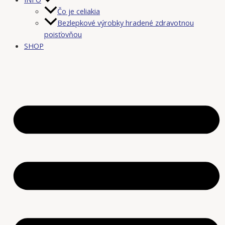
Čo je celiakia
Bezlepkové výrobky hradené zdravotnou
poisťovňou
SHOP