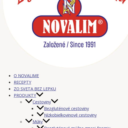
O NOVALIME
RECEPTY
ZO SVETA BEZ LEPKU
PRODUKTY
Cestoviny
Bezgluténové cestoviny
Nízkobielkovinové cestoviny
Múky
Bezgluténové múčne zmesi Promix