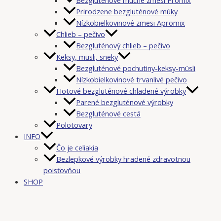
Prirodzene bezgluténové múky
Nízkobielkovinové zmesi Apromix
Chlieb – pečivo
Bezgluténový chlieb – pečivo
Keksy, müsli, sneky
Bezgluténové pochutiny-keksy-müsli
Nízkobielkovinové trvanlivé pečivo
Hotové bezgluténové chladené výrobky
Parené bezgluténové výrobky
Bezgluténové cestá
Polotovary
INFO
Čo je celiakia
Bezlepkové výrobky hradené zdravotnou
poisťovňou
SHOP