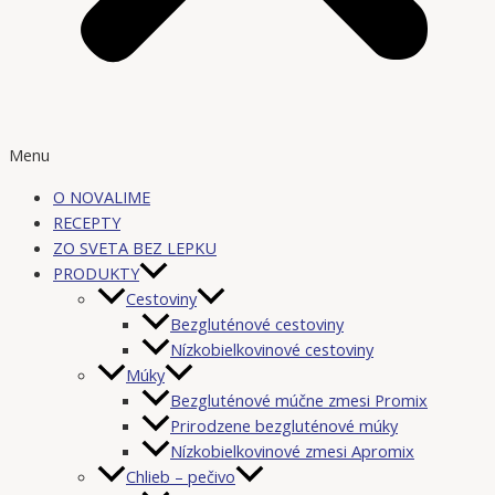
Menu
O NOVALIME
RECEPTY
ZO SVETA BEZ LEPKU
PRODUKTY
Cestoviny
Bezgluténové cestoviny
Nízkobielkovinové cestoviny
Múky
Bezgluténové múčne zmesi Promix
Prirodzene bezgluténové múky
Nízkobielkovinové zmesi Apromix
Chlieb – pečivo