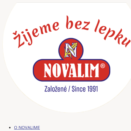
Preskočiť
na
obsah
O NOVALIME