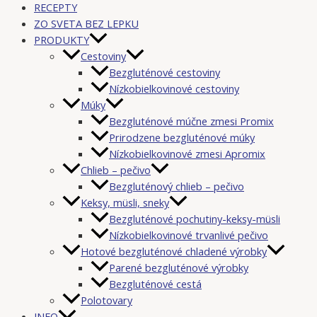
RECEPTY
ZO SVETA BEZ LEPKU
PRODUKTY
Cestoviny
Bezgluténové cestoviny
Nízkobielkovinové cestoviny
Múky
Bezgluténové múčne zmesi Promix
Prirodzene bezgluténové múky
Nízkobielkovinové zmesi Apromix
Chlieb – pečivo
Bezgluténový chlieb – pečivo
Keksy, müsli, sneky
Bezgluténové pochutiny-keksy-müsli
Nízkobielkovinové trvanlivé pečivo
Hotové bezgluténové chladené výrobky
Parené bezgluténové výrobky
Bezgluténové cestá
Polotovary
INFO