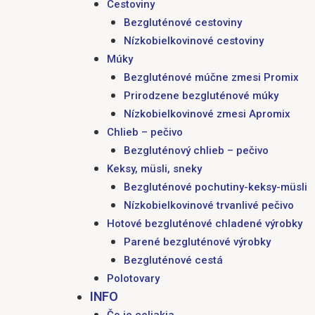
Cestoviny
Bezgluténové cestoviny
Nízkobielkovinové cestoviny
Múky
Bezgluténové múčne zmesi Promix
Prirodzene bezgluténové múky
Nízkobielkovinové zmesi Apromix
Chlieb – pečivo
Bezgluténový chlieb – pečivo
Keksy, müsli, sneky
Bezgluténové pochutiny-keksy-müsli
Nízkobielkovinové trvanlivé pečivo
Hotové bezgluténové chladené výrobky
Parené bezgluténové výrobky
Bezgluténové cestá
Polotovary
INFO
Čo je celiakia