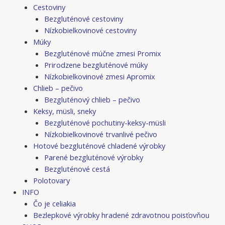
Cestoviny
Bezgluténové cestoviny
Nízkobielkovinové cestoviny
Múky
Bezgluténové múčne zmesi Promix
Prirodzene bezgluténové múky
Nízkobielkovinové zmesi Apromix
Chlieb – pečivo
Bezgluténový chlieb – pečivo
Keksy, müsli, sneky
Bezgluténové pochutiny-keksy-müsli
Nízkobielkovinové trvanlivé pečivo
Hotové bezgluténové chladené výrobky
Parené bezgluténové výrobky
Bezgluténové cestá
Polotovary
INFO
Čo je celiakia
Bezlepkové výrobky hradené zdravotnou poisťovňou