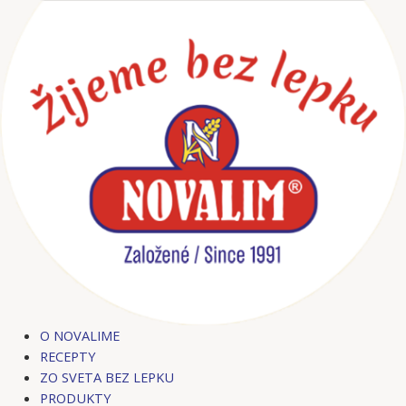
Preskočiť
Post
Post
na
navigation
navigation
obsah
O NOVALIME
RECEPTY
ZO SVETA BEZ LEPKU
PRODUKTY