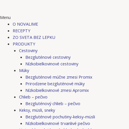
Menu
O NOVALIME
RECEPTY
ZO SVETA BEZ LEPKU
PRODUKTY
Cestoviny
Bezgluténové cestoviny
Nízkobielkovinové cestoviny
Múky
Bezgluténové múčne zmesi Promix
Prirodzene bezgluténové múky
Nízkobielkovinové zmesi Apromix
Chlieb – pečivo
Bezgluténový chlieb – pečivo
Keksy, müsli, sneky
Bezgluténové pochutiny-keksy-müsli
Nízkobielkovinové trvanlivé pečivo