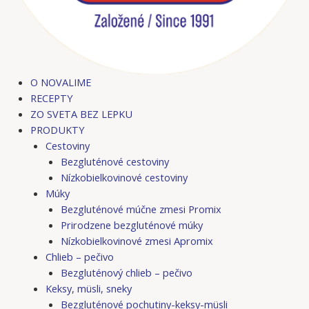
O NOVALIME
RECEPTY
ZO SVETA BEZ LEPKU
PRODUKTY
Cestoviny
Bezgluténové cestoviny
Nízkobielkovinové cestoviny
Múky
Bezgluténové múčne zmesi Promix
Prirodzene bezgluténové múky
Nízkobielkovinové zmesi Apromix
Chlieb – pečivo
Bezgluténový chlieb – pečivo
Keksy, müsli, sneky
Bezgluténové pochutiny-keksy-müsli