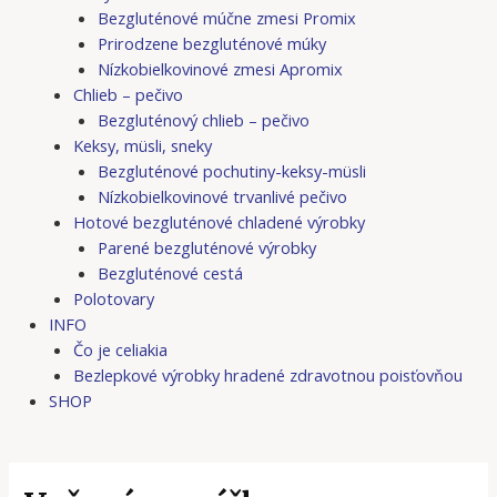
Bezgluténové múčne zmesi Promix
Prirodzene bezgluténové múky
Nízkobielkovinové zmesi Apromix
Chlieb – pečivo
Bezgluténový chlieb – pečivo
Keksy, müsli, sneky
Bezgluténové pochutiny-keksy-müsli
Nízkobielkovinové trvanlivé pečivo
Hotové bezgluténové chladené výrobky
Parené bezgluténové výrobky
Bezgluténové cestá
Polotovary
INFO
Čo je celiakia
Bezlepkové výrobky hradené zdravotnou poisťovňou
SHOP