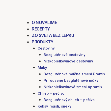
obsah
O NOVALIME
RECEPTY
ZO SVETA BEZ LEPKU
PRODUKTY
Cestoviny
Bezgluténové cestoviny
Nízkobielkovinové cestoviny
Múky
Bezgluténové múčne zmesi Promix
Prirodzene bezgluténové múky
Nízkobielkovinové zmesi Apromix
Chlieb – pečivo
Bezgluténový chlieb – pečivo
Keksy, müsli, sneky