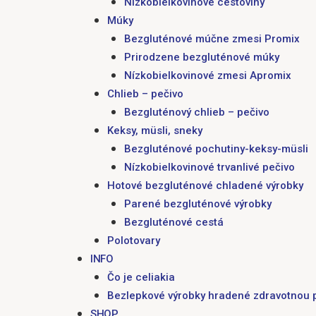
Nízkobielkovinové cestoviny
Múky
Bezgluténové múčne zmesi Promix
Prirodzene bezgluténové múky
Nízkobielkovinové zmesi Apromix
Chlieb – pečivo
Bezgluténový chlieb – pečivo
Keksy, müsli, sneky
Bezgluténové pochutiny-keksy-müsli
Nízkobielkovinové trvanlivé pečivo
Hotové bezgluténové chladené výrobky
Parené bezgluténové výrobky
Bezgluténové cestá
Polotovary
INFO
Čo je celiakia
Bezlepkové výrobky hradené zdravotnou 
SHOP