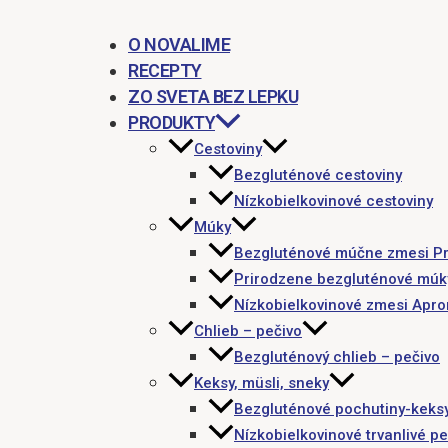
O NOVALIME
RECEPTY
ZO SVETA BEZ LEPKU
PRODUKTY
Cestoviny
Bezgluténové cestoviny
Nízkobielkovinové cestoviny
Múky
Bezgluténové múčne zmesi P
Prirodzene bezgluténové múk
Nízkobielkovinové zmesi Apr
Chlieb – pečivo
Bezgluténový chlieb – pečivo
Keksy, müsli, sneky
Bezgluténové pochutiny-keks
Nízkobielkovinové trvanlivé pe