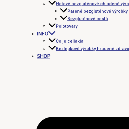
Hotové bezgluténové chladené výr
Parené bezgluténové výrobky
Bezgluténové cestá
Polotovary
INFO
Čo je celiakia
Bezlepkové výrobky hradené zdravo
SHOP