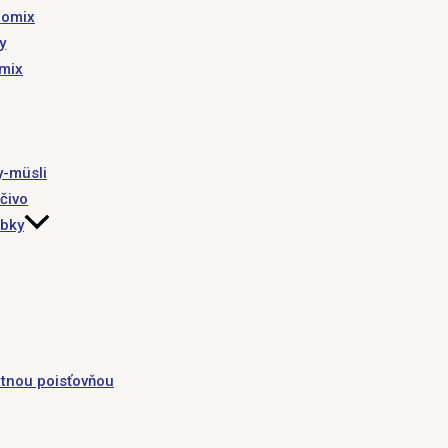
romix
y
omix
y-müsli
čivo
obky
tnou poisťovňou