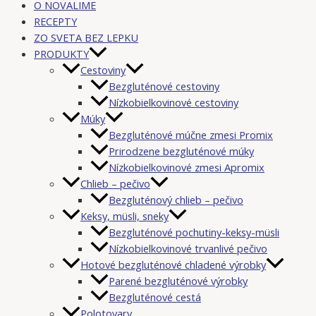
O NOVALIME
RECEPTY
ZO SVETA BEZ LEPKU
PRODUKTY
Cestoviny
Bezgluténové cestoviny
Nízkobielkovinové cestoviny
Múky
Bezgluténové múčne zmesi Promix
Prirodzene bezgluténové múky
Nízkobielkovinové zmesi Apromix
Chlieb – pečivo
Bezgluténový chlieb – pečivo
Keksy, müsli, sneky
Bezgluténové pochutiny-keksy-müsli
Nízkobielkovinové trvanlivé pečivo
Hotové bezgluténové chladené výrobky
Parené bezgluténové výrobky
Bezgluténové cestá
Polotovary