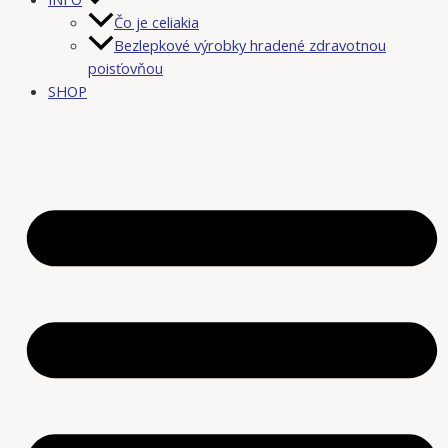
Čo je celiakia
Bezlepkové výrobky hradené zdravotnou
poisťovňou
SHOP