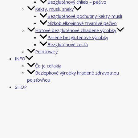
Bezgluténový chlieb – pečivo
Keksy, müsli, sneky
Bezgluténové pochutiny-keksy-müsli
Nízkobielkovinové trvanlivé pečivo
Hotové bezgluténové chladené výrobky
Parené bezgluténové výrobky
Bezgluténové cestá
Polotovary
INFO
Čo je celiakia
Bezlepkové výrobky hradené zdravotnou
poisťovňou
SHOP