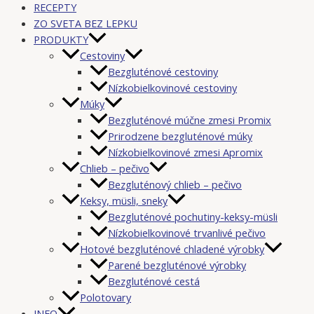
RECEPTY
ZO SVETA BEZ LEPKU
PRODUKTY
Cestoviny
Bezgluténové cestoviny
Nízkobielkovinové cestoviny
Múky
Bezgluténové múčne zmesi Promix
Prirodzene bezgluténové múky
Nízkobielkovinové zmesi Apromix
Chlieb – pečivo
Bezgluténový chlieb – pečivo
Keksy, müsli, sneky
Bezgluténové pochutiny-keksy-müsli
Nízkobielkovinové trvanlivé pečivo
Hotové bezgluténové chladené výrobky
Parené bezgluténové výrobky
Bezgluténové cestá
Polotovary
INFO