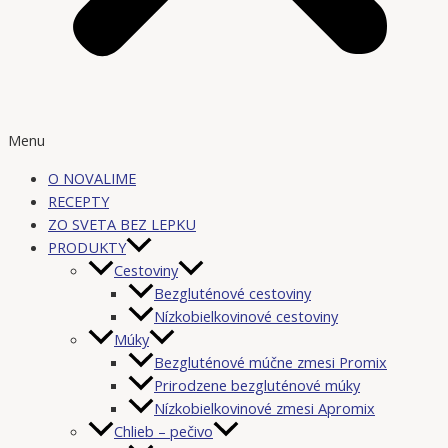
Menu
O NOVALIME
RECEPTY
ZO SVETA BEZ LEPKU
PRODUKTY
Cestoviny
Bezgluténové cestoviny
Nízkobielkovinové cestoviny
Múky
Bezgluténové múčne zmesi Promix
Prirodzene bezgluténové múky
Nízkobielkovinové zmesi Apromix
Chlieb – pečivo