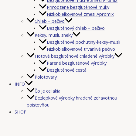
Prirodzene bezgluténové múky
Nízkobielkovinové zmesi Apromix
Chlieb – pečivo
Bezgluténový chlieb – pečivo
Keksy, müsli, sneky
Bezgluténové pochutiny-keksy-müsli
Nízkobielkovinové trvanlivé pečivo
Hotové bezgluténové chladené výrobky
Parené bezgluténové výrobky
Bezgluténové cestá
Polotovary
INFO
Čo je celiakia
Bezlepkové výrobky hradené zdravotnou
poisťovňou
SHOP