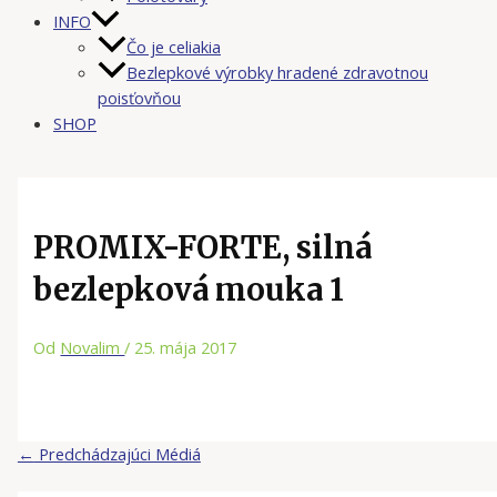
INFO
Čo je celiakia
Bezlepkové výrobky hradené zdravotnou
poisťovňou
SHOP
PROMIX-FORTE, silná
bezlepková mouka 1
Od
Novalim
/
25. mája 2017
←
Predchádzajúci Médiá