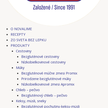
O NOVALIME
RECEPTY
ZO SVETA BEZ LEPKU
PRODUKTY
Cestoviny
Bezgluténové cestoviny
Nízkobielkovinové cestoviny
Múky
Bezgluténové múčne zmesi Promix
Prirodzene bezgluténové múky
Nízkobielkovinové zmesi Apromix
Chlieb – pečivo
Bezgluténový chlieb – pečivo
Keksy, müsli, sneky
Bezgluténové pochutiny-keksy-müsli