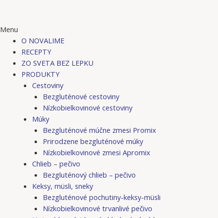
Menu
O NOVALIME
RECEPTY
ZO SVETA BEZ LEPKU
PRODUKTY
Cestoviny
Bezgluténové cestoviny
Nízkobielkovinové cestoviny
Múky
Bezgluténové múčne zmesi Promix
Prirodzene bezgluténové múky
Nízkobielkovinové zmesi Apromix
Chlieb – pečivo
Bezgluténový chlieb – pečivo
Keksy, müsli, sneky
Bezgluténové pochutiny-keksy-müsli
Nízkobielkovinové trvanlivé pečivo