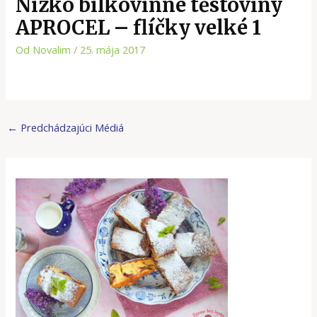
Nízko bílkovinné těstoviny
APROCEL – flíčky velké 1
Od
Novalim
/
25. mája 2017
←
Predchádzajúci Médiá