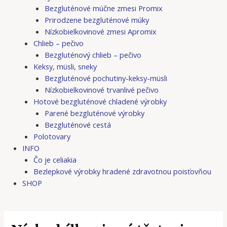
Bezgluténové múčne zmesi Promix
Prirodzene bezgluténové múky
Nízkobielkovinové zmesi Apromix
Chlieb – pečivo
Bezgluténový chlieb – pečivo
Keksy, müsli, sneky
Bezgluténové pochutiny-keksy-müsli
Nízkobielkovinové trvanlivé pečivo
Hotové bezgluténové chladené výrobky
Parené bezgluténové výrobky
Bezgluténové cestá
Polotovary
INFO
Čo je celiakia
Bezlepkové výrobky hradené zdravotnou poisťovňou
SHOP