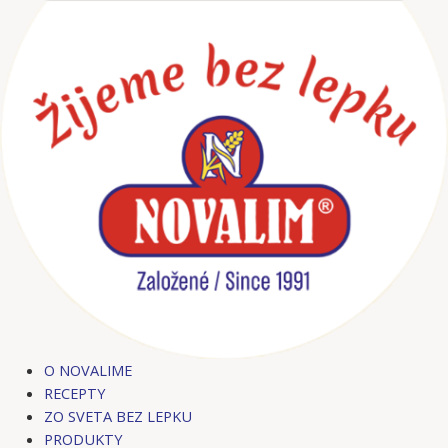
Preskočiť
Post
na
navigation
obsah
O NOVALIME
RECEPTY
ZO SVETA BEZ LEPKU
PRODUKTY