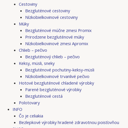
Cestoviny
Bezgluténové cestoviny
Nízkobielkovinové cestoviny
Múky
Bezgluténové múčne zmesi Promix
Prirodzene bezgluténové múky
Nízkobielkovinové zmesi Apromix
Chlieb – pečivo
Bezgluténový chlieb – pečivo
Keksy, müsli, sneky
Bezgluténové pochutiny-keksy-müsli
Nízkobielkovinové trvanlivé pečivo
Hotové bezgluténové chladené výrobky
Parené bezgluténové výrobky
Bezgluténové cestá
Polotovary
INFO
Čo je celiakia
Bezlepkové výrobky hradené zdravotnou poisťovňou