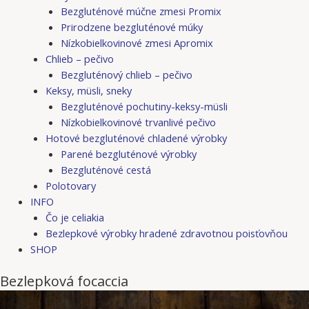
Bezgluténové múčne zmesi Promix
Prirodzene bezgluténové múky
Nízkobielkovinové zmesi Apromix
Chlieb – pečivo
Bezgluténový chlieb – pečivo
Keksy, müsli, sneky
Bezgluténové pochutiny-keksy-müsli
Nízkobielkovinové trvanlivé pečivo
Hotové bezgluténové chladené výrobky
Parené bezgluténové výrobky
Bezgluténové cestá
Polotovary
INFO
Čo je celiakia
Bezlepkové výrobky hradené zdravotnou poisťovňou
SHOP
Bezlepková focaccia