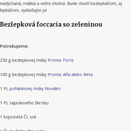
nadýchaná, mäkká a veľmi chutná. Bude chutiť bezlepkáčom, aj
lepkáčom, vyskúšajte ju!
Bezlepková foccacia so zeleninou
Potrebujeme:
250 g bezlepkovej múky
Promix Forte
100 g bezlepkovej múky
Promix Alfa alebo Beta
1 PL
pohánkovej múky Novalim
1 PL tapiokového škrobu
1 kopcovitá ČL soli
1 ČL kryštálového cukru