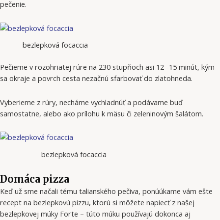
pečenie.
bezlepková focaccia
Pečieme v rozohriatej rúre na 230 stupňoch asi 12 -15 minút, kým
sa okraje a povrch cesta nezačnú sfarbovať do zlatohneda.
Vyberieme z rúry, necháme vychladnúť a podávame buď
samostatne, alebo ako prílohu k mäsu či zeleninovým šalátom.
bezlepková focaccia
Domáca pizza
Keď už sme načali tému talianského pečiva, ponúúkame vám ešte
recept na bezlepkovú pizzu, ktorú si môžete napiecť z našej
bezlepkovej múky Forte – túto múku používajú dokonca aj