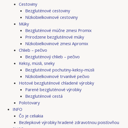
Cestoviny
Bezgluténové cestoviny
Nízkobielkovinové cestoviny
Múky
Bezgluténové múčne zmesi Promix
Prirodzene bezgluténové múky
Nízkobielkovinové zmesi Apromix
Chlieb – pečivo
Bezgluténový chlieb – pečivo
Keksy, müsli, sneky
Bezgluténové pochutiny-keksy-müsli
Nízkobielkovinové trvanlivé pečivo
Hotové bezgluténové chladené výrobky
Parené bezgluténové výrobky
Bezgluténové cestá
Polotovary
INFO
Čo je celiakia
Bezlepkové výrobky hradené zdravotnou poisťovňou