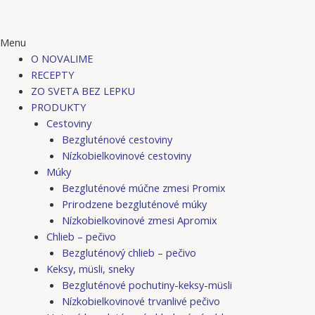
Menu
O NOVALIME
RECEPTY
ZO SVETA BEZ LEPKU
PRODUKTY
Cestoviny
Bezgluténové cestoviny
Nízkobielkovinové cestoviny
Múky
Bezgluténové múčne zmesi Promix
Prirodzene bezgluténové múky
Nízkobielkovinové zmesi Apromix
Chlieb – pečivo
Bezgluténový chlieb – pečivo
Keksy, müsli, sneky
Bezgluténové pochutiny-keksy-müsli
Nízkobielkovinové trvanlivé pečivo