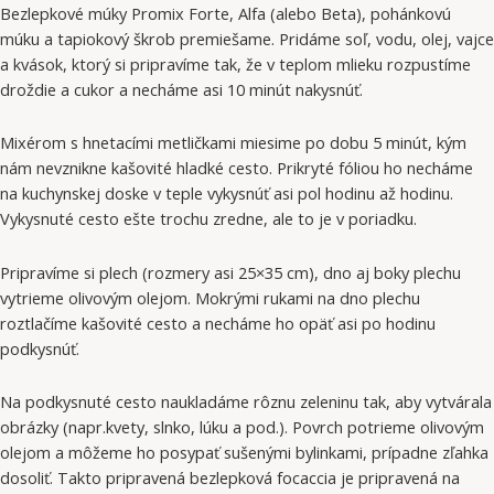
Bezlepkové múky Promix Forte, Alfa (alebo Beta), pohánkovú
múku a tapiokový škrob premiešame. Pridáme soľ, vodu, olej, vajce
a kvások, ktorý si pripravíme tak, že v teplom mlieku rozpustíme
droždie a cukor a necháme asi 10 minút nakysnúť.
Mixérom s hnetacími metličkami miesime po dobu 5 minút, kým
nám nevznikne kašovité hladké cesto. Prikryté fóliou ho necháme
na kuchynskej doske v teple vykysnúť asi pol hodinu až hodinu.
Vykysnuté cesto ešte trochu zredne, ale to je v poriadku.
Pripravíme si plech (rozmery asi 25×35 cm), dno aj boky plechu
vytrieme olivovým olejom. Mokrými rukami na dno plechu
roztlačíme kašovité cesto a necháme ho opäť asi po hodinu
podkysnúť.
Na podkysnuté cesto naukladáme rôznu zeleninu tak, aby vytvárala
obrázky (napr.kvety, slnko, lúku a pod.). Povrch potrieme olivovým
olejom a môžeme ho posypať sušenými bylinkami, prípadne zľahka
dosoliť. Takto pripravená bezlepková focaccia je pripravená na