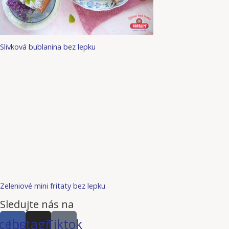
Slivková bublanina bez lepku
Zeleniové mini fritaty bez lepku
Sledujte nás na
cebook
Instagram
Tiktok