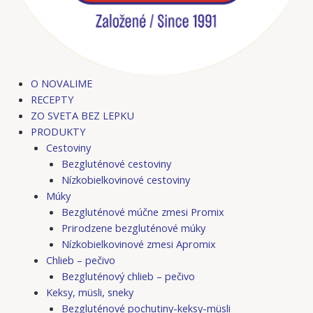
O NOVALIME
RECEPTY
ZO SVETA BEZ LEPKU
PRODUKTY
Cestoviny
Bezgluténové cestoviny
Nízkobielkovinové cestoviny
Múky
Bezgluténové múčne zmesi Promix
Prirodzene bezgluténové múky
Nízkobielkovinové zmesi Apromix
Chlieb – pečivo
Bezgluténový chlieb – pečivo
Keksy, müsli, sneky
Bezgluténové pochutiny-keksy-müsli