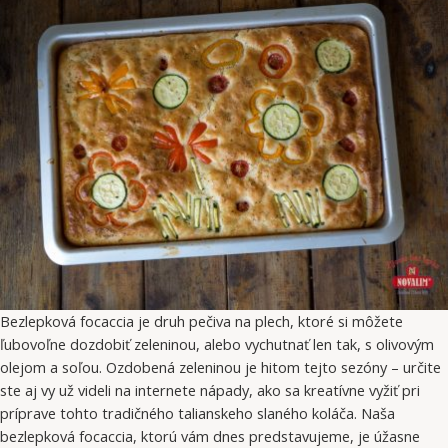
Bezlepková focaccia je druh pečiva na plech, ktoré si môžete
ľubovoľne dozdobiť zeleninou, alebo vychutnať len tak, s olivovým
olejom a soľou. Ozdobená zeleninou je hitom tejto sezóny – určite
ste aj vy už videli na internete nápady, ako sa kreatívne vyžiť pri
príprave tohto tradičného talianskeho slaného koláča. Naša
bezlepková focaccia, ktorú vám dnes predstavujeme, je úžasne