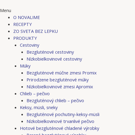
Menu
O NOVALIME
RECEPTY
ZO SVETA BEZ LEPKU
PRODUKTY
Cestoviny
Bezgluténové cestoviny
Nízkobielkovinové cestoviny
Múky
Bezgluténové múčne zmesi Promix
Prirodzene bezgluténové múky
Nízkobielkovinové zmesi Apromix
Chlieb – pečivo
Bezgluténový chlieb – pečivo
Keksy, müsli, sneky
Bezgluténové pochutiny-keksy-müsli
Nízkobielkovinové trvanlivé pečivo
Hotové bezgluténové chladené výrobky
Parené bezgluténové výrobky