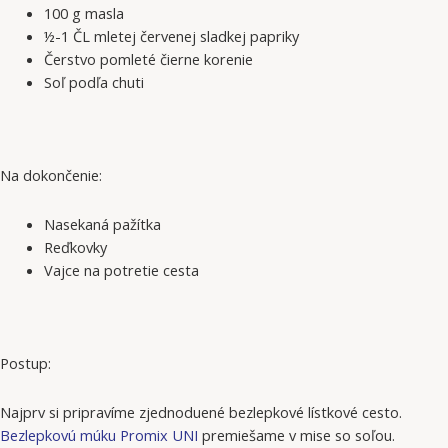
100 g masla
½-1 ČL mletej červenej sladkej papriky
Čerstvo pomleté čierne korenie
Soľ podľa chuti
Na dokončenie:
Nasekaná pažítka
Reďkovky
Vajce na potretie cesta
Postup:
Najprv si pripravíme zjednoduené bezlepkové lístkové cesto.
Bezlepkovú múku Promix UNI
premiešame v mise so soľou.