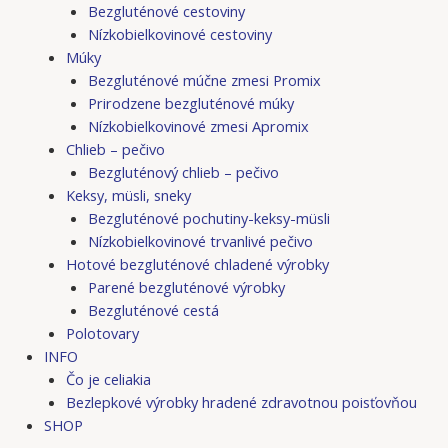
Bezgluténové cestoviny
Nízkobielkovinové cestoviny
Múky
Bezgluténové múčne zmesi Promix
Prirodzene bezgluténové múky
Nízkobielkovinové zmesi Apromix
Chlieb – pečivo
Bezgluténový chlieb – pečivo
Keksy, müsli, sneky
Bezgluténové pochutiny-keksy-müsli
Nízkobielkovinové trvanlivé pečivo
Hotové bezgluténové chladené výrobky
Parené bezgluténové výrobky
Bezgluténové cestá
Polotovary
INFO
Čo je celiakia
Bezlepkové výrobky hradené zdravotnou poisťovňou
SHOP