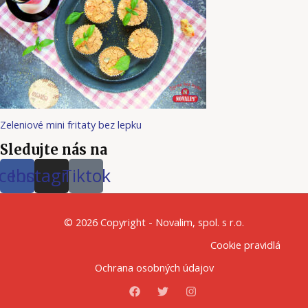
Zeleniové mini fritaty bez lepku
Sledujte nás na
cebook
Instagram
Tiktok
© 2026 Copyright - Novalim, spol. s r.o.
Cookie pravidlá
Ochrana osobných údajov