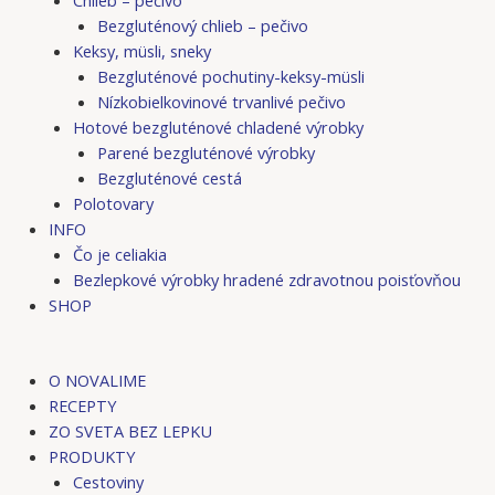
Bezgluténový chlieb – pečivo
Keksy, müsli, sneky
Bezgluténové pochutiny-keksy-müsli
Nízkobielkovinové trvanlivé pečivo
Hotové bezgluténové chladené výrobky
Parené bezgluténové výrobky
Bezgluténové cestá
Polotovary
INFO
Čo je celiakia
Bezlepkové výrobky hradené zdravotnou poisťovňou
SHOP
O NOVALIME
RECEPTY
ZO SVETA BEZ LEPKU
PRODUKTY
Cestoviny