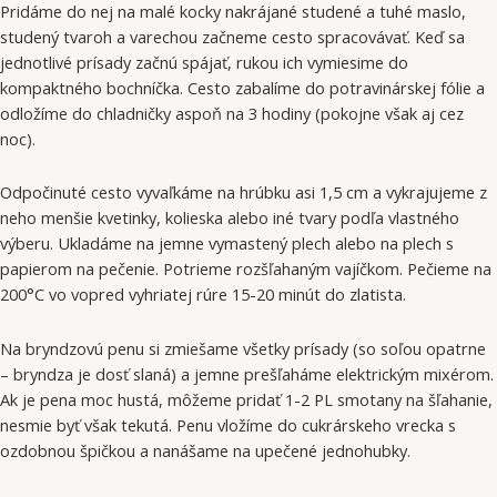
Pridáme do nej na malé kocky nakrájané studené a tuhé maslo,
studený tvaroh a varechou začneme cesto spracovávať. Keď sa
jednotlivé prísady začnú spájať, rukou ich vymiesime do
kompaktného bochníčka. Cesto zabalíme do potravinárskej fólie a
odložíme do chladničky aspoň na 3 hodiny (pokojne však aj cez
noc).
Odpočinuté cesto vyvaľkáme na hrúbku asi 1,5 cm a vykrajujeme z
neho menšie kvetinky, kolieska alebo iné tvary podľa vlastného
výberu. Ukladáme na jemne vymastený plech alebo na plech s
papierom na pečenie. Potrieme rozšľahaným vajíčkom. Pečieme na
200°C vo vopred vyhriatej rúre 15-20 minút do zlatista.
Na bryndzovú penu si zmiešame všetky prísady (so soľou opatrne
– bryndza je dosť slaná) a jemne prešľaháme elektrickým mixérom.
Ak je pena moc hustá, môžeme pridať 1-2 PL smotany na šľahanie,
nesmie byť však tekutá. Penu vložíme do cukrárskeho vrecka s
ozdobnou špičkou a nanášame na upečené jednohubky.