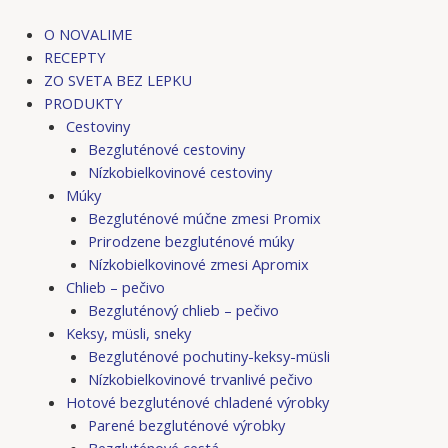
Preskočiť
na
O NOVALIME
obsah
RECEPTY
ZO SVETA BEZ LEPKU
PRODUKTY
Cestoviny
Bezgluténové cestoviny
Nízkobielkovinové cestoviny
Múky
Bezgluténové múčne zmesi Promix
Prirodzene bezgluténové múky
Nízkobielkovinové zmesi Apromix
Chlieb – pečivo
Bezgluténový chlieb – pečivo
Keksy, müsli, sneky
Bezgluténové pochutiny-keksy-müsli
Nízkobielkovinové trvanlivé pečivo
Hotové bezgluténové chladené výrobky
Parené bezgluténové výrobky