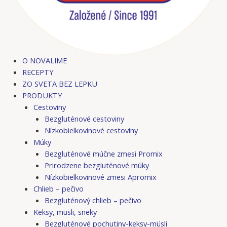
O NOVALIME
RECEPTY
ZO SVETA BEZ LEPKU
PRODUKTY
Cestoviny
Bezgluténové cestoviny
Nízkobielkovinové cestoviny
Múky
Bezgluténové múčne zmesi Promix
Prirodzene bezgluténové múky
Nízkobielkovinové zmesi Apromix
Chlieb – pečivo
Bezgluténový chlieb – pečivo
Keksy, müsli, sneky
Bezgluténové pochutiny-keksy-müsli