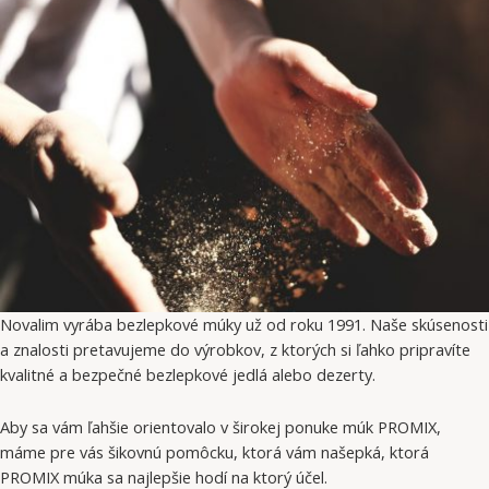
Novalim vyrába bezlepkové múky už od roku 1991. Naše skúsenosti
a znalosti pretavujeme do výrobkov, z ktorých si ľahko pripravíte
kvalitné a bezpečné bezlepkové jedlá alebo dezerty.
Aby sa vám ľahšie orientovalo v širokej ponuke múk PROMIX,
máme pre vás šikovnú pomôcku, ktorá vám našepká, ktorá
PROMIX múka sa najlepšie hodí na ktorý účel.