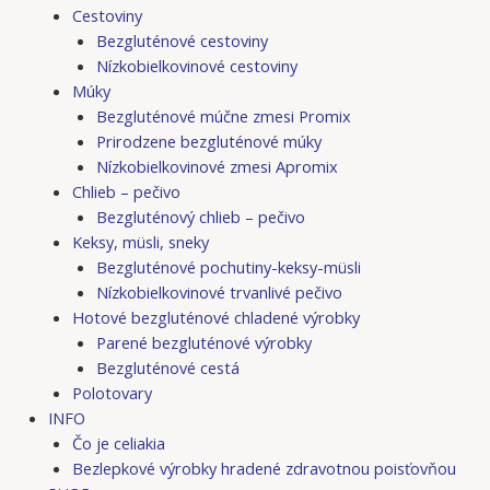
Cestoviny
Bezgluténové cestoviny
Nízkobielkovinové cestoviny
Múky
Bezgluténové múčne zmesi Promix
Prirodzene bezgluténové múky
Nízkobielkovinové zmesi Apromix
Chlieb – pečivo
Bezgluténový chlieb – pečivo
Keksy, müsli, sneky
Bezgluténové pochutiny-keksy-müsli
Nízkobielkovinové trvanlivé pečivo
Hotové bezgluténové chladené výrobky
Parené bezgluténové výrobky
Bezgluténové cestá
Polotovary
INFO
Čo je celiakia
Bezlepkové výrobky hradené zdravotnou poisťovňou