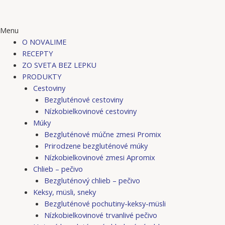
Menu
O NOVALIME
RECEPTY
ZO SVETA BEZ LEPKU
PRODUKTY
Cestoviny
Bezgluténové cestoviny
Nízkobielkovinové cestoviny
Múky
Bezgluténové múčne zmesi Promix
Prirodzene bezgluténové múky
Nízkobielkovinové zmesi Apromix
Chlieb – pečivo
Bezgluténový chlieb – pečivo
Keksy, müsli, sneky
Bezgluténové pochutiny-keksy-müsli
Nízkobielkovinové trvanlivé pečivo