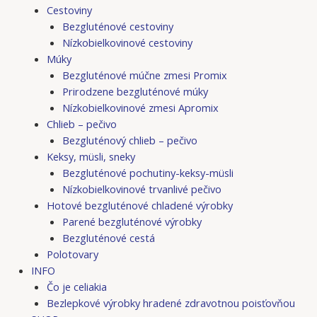
Cestoviny
Bezgluténové cestoviny
Nízkobielkovinové cestoviny
Múky
Bezgluténové múčne zmesi Promix
Prirodzene bezgluténové múky
Nízkobielkovinové zmesi Apromix
Chlieb – pečivo
Bezgluténový chlieb – pečivo
Keksy, müsli, sneky
Bezgluténové pochutiny-keksy-müsli
Nízkobielkovinové trvanlivé pečivo
Hotové bezgluténové chladené výrobky
Parené bezgluténové výrobky
Bezgluténové cestá
Polotovary
INFO
Čo je celiakia
Bezlepkové výrobky hradené zdravotnou poisťovňou