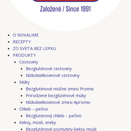
O NOVALIME
RECEPTY
ZO SVETA BEZ LEPKU
PRODUKTY
Cestoviny
Bezgluténové cestoviny
Nízkobielkovinové cestoviny
Múky
Bezgluténové múčne zmesi Promix
Prirodzene bezgluténové múky
Nízkobielkovinové zmesi Apromix
Chlieb – pečivo
Bezgluténový chlieb – pečivo
Keksy, müsli, sneky
Bezgluténové pochutiny-keksy-müsli