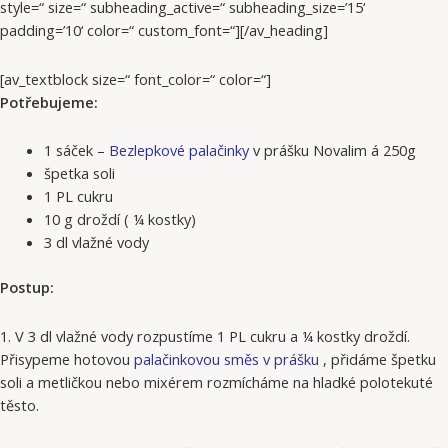
style=“ size=“ subheading_active=“ subheading_size=’15‘
padding=’10‘ color=“ custom_font=“][/av_heading]
[av_textblock size=“ font_color=“ color=“]
Potřebujeme:
1 sáček –
Bezlepkové palačinky
v prášku Novalim á 250g
špetka soli
1 PL cukru
10 g droždí ( ¼ kostky)
3 dl vlažné vody
Postup:
1. V 3 dl vlažné vody rozpustíme 1 PL cukru a ¼ kostky droždí.
Přisypeme hotovou
palačinkovou směs v prášku
, přidáme špetku
soli a metličkou nebo mixérem rozmícháme na hladké polotekuté
těsto.