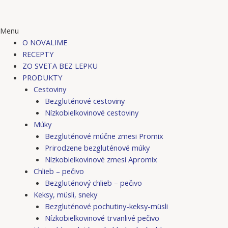
Menu
O NOVALIME
RECEPTY
ZO SVETA BEZ LEPKU
PRODUKTY
Cestoviny
Bezgluténové cestoviny
Nízkobielkovinové cestoviny
Múky
Bezgluténové múčne zmesi Promix
Prirodzene bezgluténové múky
Nízkobielkovinové zmesi Apromix
Chlieb – pečivo
Bezgluténový chlieb – pečivo
Keksy, müsli, sneky
Bezgluténové pochutiny-keksy-müsli
Nízkobielkovinové trvanlivé pečivo