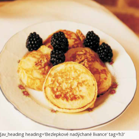
[av_heading heading=’Bezlepkové nadýchané lívance‘ tag=’h3′