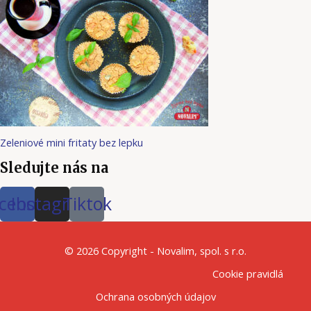
Zeleniové mini fritaty bez lepku
Sledujte nás na
cebook
Instagram
Tiktok
© 2026 Copyright - Novalim, spol. s r.o.
Cookie pravidlá
Ochrana osobných údajov