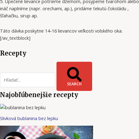
5. Upečené lievance potrieme džemom, posypeme tvarohom alebo
ináč naplníme (napr. orechami, ap.), pridáme tekutú čokoládu ,
šľahačku, sirup ap.
Táto dávka poskytne 14-16 lievancov veľkosti volského oka.
[/av_textblock]
Recepty
SEARCH
Najobľúbenejšie recepty
Slivková bublanina bez lepku