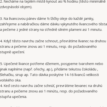
2. Necháme na teplém místě kynout asi ¾ hodinu (těsto minimálně
zdvojnásobí objem).
3. Na lívancovou pánev dáme ½ lžičky oleje do každé jamky,
zahřejeme a naběračkou dáme dávku vykynutého lívancového těsta
a pečeme z jedné strany na středně silném plameni asi 1 minutu.
4. Když těsto navrchu začne schnout, převrátíme lívanec na druhou
stranu a pečeme znovu asi 1 minutu, resp. do požadovaného
stupně upečení.
5. Upečené lívance potřeme džemem, posypeme tvarohem nebo
jinak naplníme (např. ořechy, ap.), přidáme tekutou čokoládu ,
šlehačku, sirup ap. Tato dávka poskytne 14-16 lívanců velikosti
volského oka.
4. Keď cesto navrchu začne schnúť, prevrátime lievanec na druhú
stranu a pečieme znovu asi 1 minútu, resp. do požadovaného
stupňa upečenia.